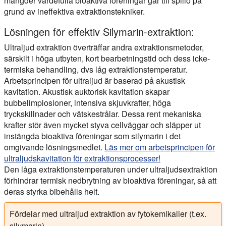
mängder värdefulla bioaktiva föreningar går till spillo på
grund av ineffektiva extraktionstekniker.
Lösningen för effektiv Silymarin-extraktion:
Ultraljud extraktion överträffar andra extraktionsmetoder,
särskilt i höga utbyten, kort bearbetningstid och dess icke-
termiska behandling, dvs låg extraktionstemperatur.
Arbetsprincipen för ultraljud är baserad på akustisk
kavitation. Akustisk auktorisk kavitation skapar
bubbelimplosioner, intensiva skjuvkrafter, höga
tryckskillnader och vätskestrålar. Dessa rent mekaniska
krafter stör även mycket styva cellväggar och släpper ut
instängda bioaktiva föreningar som silymarin i det
omgivande lösningsmedlet.
Läs mer om arbetsprincipen för
ultraljudskavitation för extraktionsprocesser!
Den låga extraktionstemperaturen under ultraljudsextraktion
förhindrar termisk nedbrytning av bioaktiva föreningar, så att
deras styrka bibehålls helt.
Fördelar med ultraljud extraktion av fytokemikalier (t.ex.
silymarin)