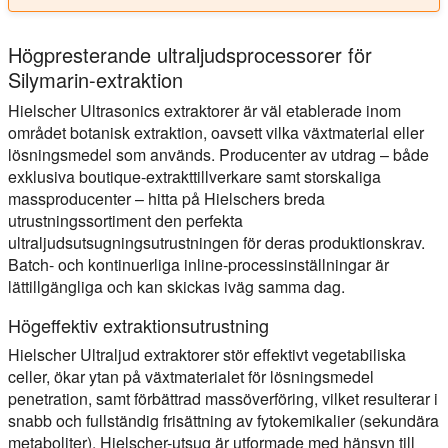
Högpresterande ultraljudsprocessorer för
Silymarin-extraktion
Hielscher Ultrasonics extraktorer är väl etablerade inom
området botanisk extraktion, oavsett vilka växtmaterial eller
lösningsmedel som används. Producenter av utdrag – både
exklusiva boutique-extrakttillverkare samt storskaliga
massproducenter – hitta på Hielschers breda
utrustningssortiment den perfekta
ultraljudsutsugningsutrustningen för deras produktionskrav.
Batch- och kontinuerliga inline-processinställningar är
lättillgängliga och kan skickas iväg samma dag.
Högeffektiv extraktionsutrustning
Hielscher Ultraljud extraktorer stör effektivt vegetabiliska
celler, ökar ytan på växtmaterialet för lösningsmedel
penetration, samt förbättrad massöverföring, vilket resulterar i
snabb och fullständig frisättning av fytokemikalier (sekundära
metaboliter). Hielscher-utsug är utformade med hänsyn till