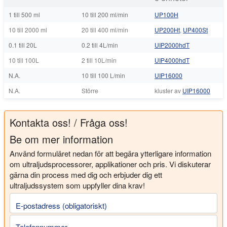
1 till 500 ml
10 till 200 ml/min
UP100H
10 till 2000 ml
20 till 400 ml/min
UP200Ht
,
UP400St
0.1 till 20L
0.2 till 4L/min
UIP2000hdT
10 till 100L
2 till 10L/min
UIP4000hdT
N.A.
10 till 100 L/min
UIP16000
N.A.
Större
kluster av
UIP16000
Kontakta oss! / Fråga oss!
Be om mer information
Använd formuläret nedan för att begära ytterligare information
om ultraljudsprocessorer, applikationer och pris. Vi diskuterar
gärna din process med dig och erbjuder dig ett
ultraljudssystem som uppfyller dina krav!
E-postadress (obligatoriskt)
Telefonnummer