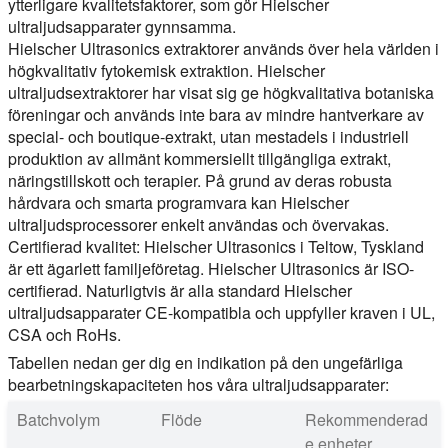
ytterligare kvalitetsfaktorer, som gör Hielscher
ultraljudsapparater gynnsamma.
Hielscher Ultrasonics extraktorer används över hela världen i
högkvalitativ fytokemisk extraktion. Hielscher
ultraljudsextraktorer har visat sig ge högkvalitativa botaniska
föreningar och används inte bara av mindre hantverkare av
special- och boutique-extrakt, utan mestadels i industriell
produktion av allmänt kommersiellt tillgängliga extrakt,
näringstillskott och terapier. På grund av deras robusta
hårdvara och smarta programvara kan Hielscher
ultraljudsprocessorer enkelt användas och övervakas.
Certifierad kvalitet:
Hielscher Ultrasonics i Teltow, Tyskland
är ett ägarlett familjeföretag. Hielscher Ultrasonics är ISO-
certifierad. Naturligtvis är alla standard Hielscher
ultraljudsapparater CE-kompatibla och uppfyller kraven i UL,
CSA och RoHs.
Tabellen nedan ger dig en indikation på den ungefärliga
bearbetningskapaciteten hos våra ultraljudsapparater:
Batchvolym
Flöde
Rekommenderad
e enheter