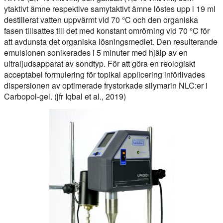
ytaktivt ämne respektive samytaktivt ämne löstes upp i 19 ml
destillerat vatten uppvärmt vid 70 °C och den organiska
fasen tillsattes till det med konstant omrörning vid 70 °C för
att avdunsta det organiska lösningsmedlet. Den resulterande
emulsionen sonikerades i 5 minuter med hjälp av en
ultraljudsapparat av sondtyp. För att göra en reologiskt
acceptabel formulering för topikal applicering införlivades
dispersionen av optimerade frystorkade silymarin NLC:er i
Carbopol-gel. (jfr Iqbal et al., 2019)