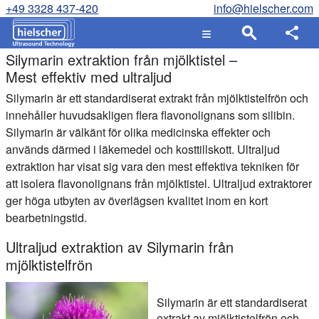
+49 3328 437-420
info@hielscher.com
Silymarin extraktion från mjölktistel –
Mest effektiv med ultraljud
Silymarin är ett standardiserat extrakt från mjölktistelfrön och
innehåller huvudsakligen flera flavonolignans som silibin.
Silymarin är välkänt för olika medicinska effekter och
används därmed i läkemedel och kosttillskott. Ultraljud
extraktion har visat sig vara den mest effektiva tekniken för
att isolera flavonolignans från mjölktistel. Ultraljud extraktorer
ger höga utbyten av överlägsen kvalitet inom en kort
bearbetningstid.
Ultraljud extraktion av Silymarin från
mjölktistelfrön
Silymarin är ett standardiserat
extrakt av mjölktistelfrön och