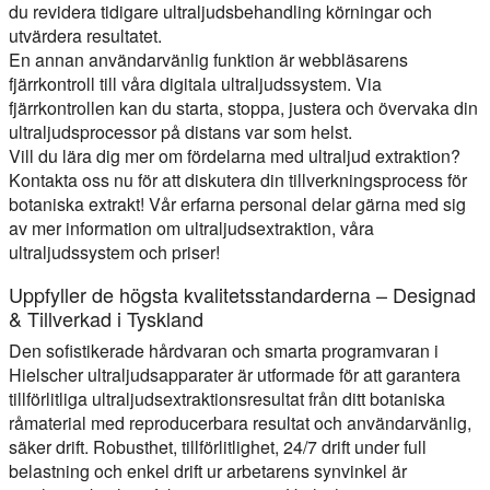
du revidera tidigare ultraljudsbehandling körningar och
utvärdera resultatet.
En annan användarvänlig funktion är webbläsarens
fjärrkontroll till våra digitala ultraljudssystem. Via
fjärrkontrollen kan du starta, stoppa, justera och övervaka din
ultraljudsprocessor på distans var som helst.
Vill du lära dig mer om fördelarna med ultraljud extraktion?
Kontakta oss nu för att diskutera din tillverkningsprocess för
botaniska extrakt! Vår erfarna personal delar gärna med sig
av mer information om ultraljudsextraktion, våra
ultraljudssystem och priser!
Uppfyller de högsta kvalitetsstandarderna – Designad
& Tillverkad i Tyskland
Den sofistikerade hårdvaran och smarta programvaran i
Hielscher ultraljudsapparater är utformade för att garantera
tillförlitliga ultraljudsextraktionsresultat från ditt botaniska
råmaterial med reproducerbara resultat och användarvänlig,
säker drift. Robusthet, tillförlitlighet, 24/7 drift under full
belastning och enkel drift ur arbetarens synvinkel är