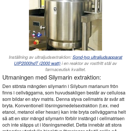
Inställning av ultraljudsextraktion:
Sond-typ ultraljudsapparat
UIP2000hdT (2000 watt)
i en reaktor av rostfritt stål av
farmaceutisk kvalitet.
Utmaningen med Silymarin extraktion:
Den största mängden silymarin i Silybum marianum frön
finns i cellväggarna, som huvudsakligen består av cellulosa
som bildar en styv matris. Denna styva cellmatris är svår att
bryta. Konventionell lösningsmedelsextraktion (t.ex. med
etanol, metanol eller hexan) kan inte bryta cellväggarna helt
så att en stor mängd silymarin förblir instängd i cellmatrisen
och inte släpps ut i lösningsmedlet. Detta innebär att stora