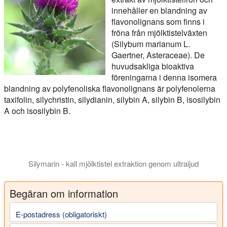
innehåller en blandning av
flavonolignans som finns i
fröna från mjölktistelväxten
(Silybum marianum L.
Gaertner, Asteraceae). De
huvudsakliga bioaktiva
föreningarna i denna isomera
blandning av polyfenoliska flavonolignans är polyfenolerna
taxifolin, silychristin, silydianin, silybin A, silybin B, isosilybin
A och isosilybin B.
Silymarin - kall mjölktistel extraktion genom ultraljud
Ultraljud extraktorer ger hög Silymarin extraktion utbyten av öv
Begäran om information
E-postadress (obligatoriskt)