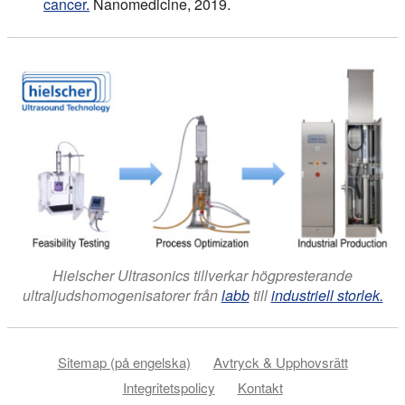
cancer.
Nanomedicine, 2019.
Hielscher Ultrasonics tillverkar högpresterande
ultraljudshomogenisatorer från
labb
till
industriell storlek.
Sitemap (på engelska)
Avtryck & Upphovsrätt
Integritetspolicy
Kontakt