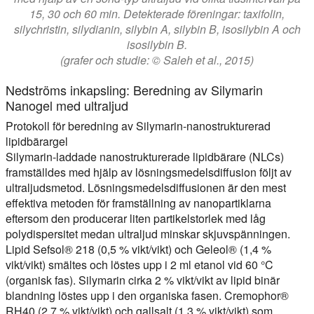
15, 30 och 60 min. Detekterade föreningar: taxifolin,
silychristin, silydianin, silybin A, silybin B, isosilybin A och
isosilybin B.
(grafer och studie: © Saleh et al., 2015)
Nedströms inkapsling: Beredning av Silymarin
Nanogel med ultraljud
Protokoll för beredning av Silymarin-nanostrukturerad
lipidbärargel
Silymarin-laddade nanostrukturerade lipidbärare (NLCs)
framställdes med hjälp av lösningsmedelsdiffusion följt av
ultraljudsmetod. Lösningsmedelsdiffusionen är den mest
effektiva metoden för framställning av nanopartiklarna
eftersom den producerar liten partikelstorlek med låg
polydispersitet medan ultraljud minskar skjuvspänningen.
Lipid Sefsol® 218 (0,5 % vikt/vikt) och Geleol® (1,4 %
vikt/vikt) smältes och löstes upp i 2 ml etanol vid 60 °C
(organisk fas). Silymarin cirka 2 % vikt/vikt av lipid binär
blandning löstes upp i den organiska fasen. Cremophor®
RH40 (2,7 % vikt/vikt) och gallsalt (1,3 % vikt/vikt) som