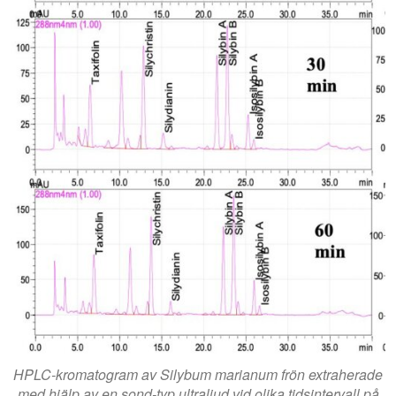
HPLC-kromatogram av Silybum marianum frön extraherade
med hjälp av en sond-typ ultraljud vid olika tidsintervall på