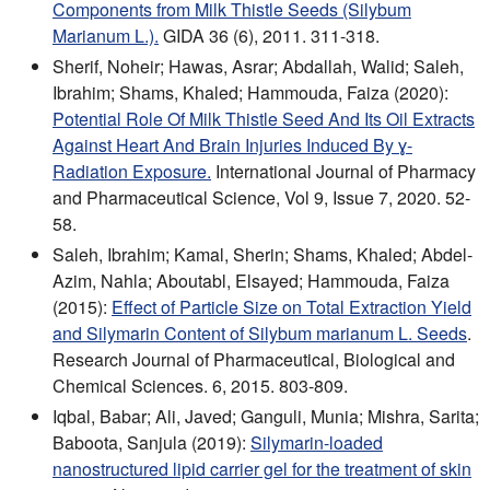
Components from Milk Thistle Seeds (Silybum
Marianum L.).
GIDA 36 (6), 2011. 311-318.
Sherif, Noheir; Hawas, Asrar; Abdallah, Walid; Saleh,
Ibrahim; Shams, Khaled; Hammouda, Faiza (2020):
Potential Role Of Milk Thistle Seed And Its Oil Extracts
Against Heart And Brain Injuries Induced By ɣ-
Radiation Exposure.
International Journal of Pharmacy
and Pharmaceutical Science, Vol 9, Issue 7, 2020. 52-
58.
Saleh, Ibrahim; Kamal, Sherin; Shams, Khaled; Abdel-
Azim, Nahla; Aboutabl, Elsayed; Hammouda, Faiza
(2015):
Effect of Particle Size on Total Extraction Yield
and Silymarin Content of Silybum marianum L. Seeds
.
Research Journal of Pharmaceutical, Biological and
Chemical Sciences. 6, 2015. 803-809.
Iqbal, Babar; Ali, Javed; Ganguli, Munia; Mishra, Sarita;
Baboota, Sanjula (2019):
Silymarin-loaded
nanostructured lipid carrier gel for the treatment of skin