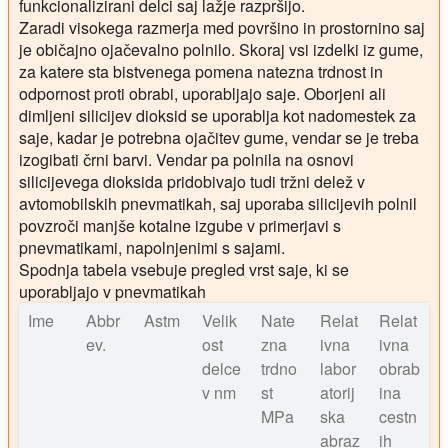
funkcionalizirani delci saj lažje razpršijo.
Zaradi visokega razmerja med površino in prostornino saj
je običajno ojačevalno polnilo. Skoraj vsi izdelki iz gume,
za katere sta bistvenega pomena natezna trdnost in
odpornost proti obrabi, uporabljajo saje. Oborjeni ali
dimljeni silicijev dioksid se uporablja kot nadomestek za
saje, kadar je potrebna ojačitev gume, vendar se je treba
izogibati črni barvi. Vendar pa polnila na osnovi
silicijevega dioksida pridobivajo tudi tržni delež v
avtomobilskih pnevmatikah, saj uporaba silicijevih polnil
povzroči manjše kotalne izgube v primerjavi s
pnevmatikami, napolnjenimi s sajami.
Spodnja tabela vsebuje pregled vrst saje, ki se
uporabljajo v pnevmatikah
Ime
Abbr
Astm
Velik
Nate
Relat
Relat
ev.
ost
zna
ivna
ivna
delce
trdno
labor
obrab
v nm
st
atorij
ina
MPa
ska
cestn
abraz
ih