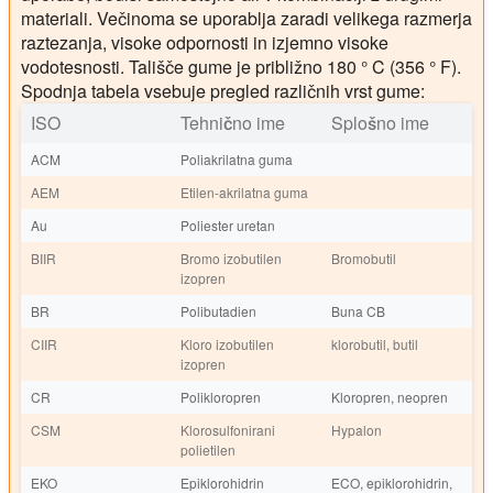
materiali. Večinoma se uporablja zaradi velikega razmerja
raztezanja, visoke odpornosti in izjemno visoke
vodotesnosti. Tališče gume je približno 180 ° C (356 ° F).
Spodnja tabela vsebuje pregled različnih vrst gume:
ISO
Tehnično ime
Splošno ime
ACM
Poliakrilatna guma
AEM
Etilen-akrilatna guma
Au
Poliester uretan
BIIR
Bromo izobutilen
Bromobutil
izopren
BR
Polibutadien
Buna CB
CIIR
Kloro izobutilen
klorobutil, butil
izopren
CR
Polikloropren
Kloropren, neopren
CSM
Klorosulfonirani
Hypalon
polietilen
EKO
Epiklorohidrin
ECO, epiklorohidrin,