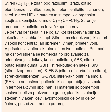
Stiren (C
H
) je znan pod različnimi izrazi, kot so
8
8
etenilbenzen, vinilbenzen, fenileten, feniletilen, cinanon,
stirol, diarex HF 77, stirolen in stiropol. Je organska
spojina s kemijsko formulo C
H
CH=CH
. Stiren je
6
5
2
predhodnik polistirena in več kopolimerov.
Je derivat benzena in se pojavi kot brezbarvna oljnata
tekočina, ki zlahka izhlapi. Stiren ima sladek vonj, ki se pri
visokih koncentracijah spremeni v manj prijeten vonj.
V prisotnosti vinilne skupine stiren tvori polimer. Polimeri
na osnovi stirena se komercialno proizvajajo za
pridobivanje izdelkov, kot so polistiren, ABS, stiren-
butadienska guma (SBR), stiren-butadien lateks, SIS
(stiren-izopren-stiren), S-EB-S (stiren-etilen/butilen-stiren),
stiren-divinilbenzen (S-DVB), stiren-akrilonitrilna smola
(SAN) in nenasičeni poliestri, ki se uporabljajo v smolah
in termoreaktivnih spojinah. Ti materiali so pomembni
sestavni deli za proizvodnjo gume, plastike, izolacije,
steklenih vlaken, cevi, avtomobilskih delov in delov
čolnov, posod za hrano in preprog.