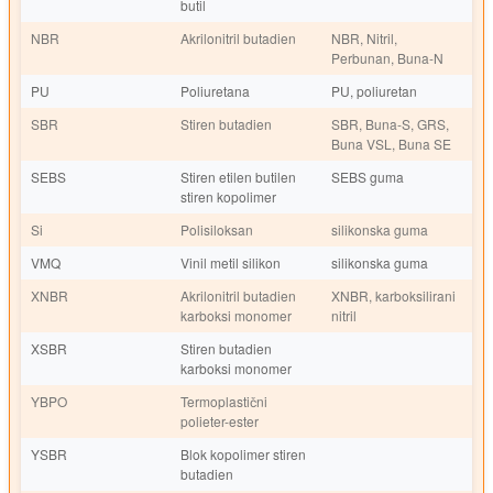
butil
NBR
Akrilonitril butadien
NBR, Nitril,
Perbunan, Buna-N
PU
Poliuretana
PU, poliuretan
SBR
Stiren butadien
SBR, Buna-S, GRS,
Buna VSL, Buna SE
SEBS
Stiren etilen butilen
SEBS guma
stiren kopolimer
Si
Polisiloksan
silikonska guma
VMQ
Vinil metil silikon
silikonska guma
XNBR
Akrilonitril butadien
XNBR, karboksilirani
karboksi monomer
nitril
XSBR
Stiren butadien
karboksi monomer
YBPO
Termoplastični
polieter-ester
YSBR
Blok kopolimer stiren
butadien