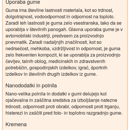
Uporaba gume
Guma ima številne lastnosti materiala, kot so trdnost,
dolgotrajnost, vodoodpornost in odpornost na toploto.
Zaradi teh lastnosti je guma zelo vsestranska, tako da se
uporablja v številnih panogah. Glavna uporaba gume je v
avtomobilski industriji, predvsem za proizvodnjo
pnevmatik. Zaradi nadaljnjih značilnosti, kot so
nedrsečost, mehkoba, vzdržljivost in odpornost, je guma
zelo frekventen kompozit, ki se uporablja za proizvodnjo
čevljev, talnih oblog, medicinskih in zdravstvenih
potrebščin, gospodinjskih izdelkov, igrač, športnih
izdelkov in številnih drugih izdelkov iz gume.
Nanododatki in polnila
Nano-velika polnila in dodatki v gumi delujejo kot
ojačevalna in zaščitna sredstva za izboljšanje natezne
trdnosti, odpornosti proti obrabi, odpornosti proti trganju,
histerezi in zaščiti pred foto- in toplotno razgradnjo gume.
Kremena