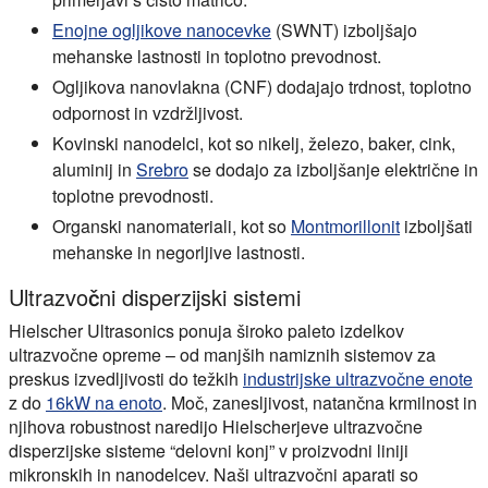
Enojne ogljikove nanocevke
(SWNT) izboljšajo
mehanske lastnosti in toplotno prevodnost.
Ogljikova nanovlakna (CNF) dodajajo trdnost, toplotno
odpornost in vzdržljivost.
Kovinski nanodelci, kot so nikelj, železo, baker, cink,
aluminij in
Srebro
se dodajo za izboljšanje električne in
toplotne prevodnosti.
Organski nanomateriali, kot so
Montmorillonit
izboljšati
mehanske in negorljive lastnosti.
Ultrazvočni disperzijski sistemi
Hielscher Ultrasonics ponuja široko paleto izdelkov
ultrazvočne opreme – od manjših namiznih sistemov za
preskus izvedljivosti do težkih
industrijske ultrazvočne enote
z do
16kW na enoto
. Moč, zanesljivost, natančna krmilnost in
njihova robustnost naredijo Hielscherjeve ultrazvočne
disperzijske sisteme “delovni konj” v proizvodni liniji
mikronskih in nanodelcev. Naši ultrazvočni aparati so