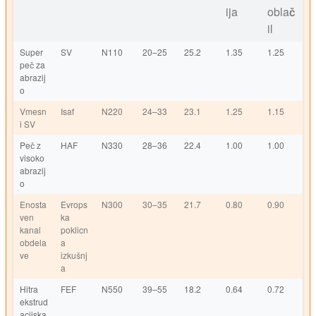
ija
oblač
il
Super
SV
N110
20–25
25.2
1.35
1.25
peč za
abrazij
o
Vmesn
Isaf
N220
24–33
23.1
1.25
1.15
i SV
Peč z
HAF
N330
28–36
22.4
1.00
1.00
visoko
abrazij
o
Enosta
Evrops
N300
30–35
21.7
0.80
0.90
ven
ka
kanal
poklicn
obdela
a
ve
izkušnj
a
Hitra
FEF
N550
39–55
18.2
0.64
0.72
ekstrud
acijska