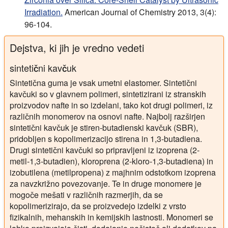
Irradiation.
American Journal of Chemistry 2013, 3(4):
96-104.
Dejstva, ki jih je vredno vedeti
sintetični kavčuk
Sintetična guma je vsak umetni elastomer. Sintetični
kavčuki so v glavnem polimeri, sintetizirani iz stranskih
proizvodov nafte in so izdelani, tako kot drugi polimeri, iz
različnih monomerov na osnovi nafte. Najbolj razširjen
sintetični kavčuk je stiren-butadienski kavčuk (SBR),
pridobljen s kopolimerizacijo stirena in 1,3-butadiena.
Drugi sintetični kavčuki so pripravljeni iz izoprena (2-
metil-1,3-butadien), kloroprena (2-kloro-1,3-butadiena) in
izobutilena (metilpropena) z majhnim odstotkom izoprena
za navzkrižno povezovanje. Te in druge monomere je
mogoče mešati v različnih razmerjih, da se
kopolimerizirajo, da se proizvedejo izdelki z vrsto
fizikalnih, mehanskih in kemijskih lastnosti. Monomeri se