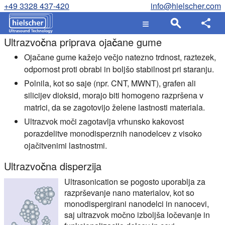
+49 3328 437-420
info@hielscher.com
Ultrazvočna priprava ojačane gume
Ojačane gume kažejo večjo natezno trdnost, raztezek,
odpornost proti obrabi in boljšo stabilnost pri staranju.
Polnila, kot so saje (npr. CNT, MWNT), grafen ali
silicijev dioksid, morajo biti homogeno razpršena v
matrici, da se zagotovijo želene lastnosti materiala.
Ultrazvok moči zagotavlja vrhunsko kakovost
porazdelitve monodisperznih nanodelcev z visoko
ojačitvenimi lastnostmi.
Ultrazvočna disperzija
Ultrasonication se pogosto uporablja za
razprševanje nano materialov, kot so
monodispergirani nanodelci in nanocevi,
saj ultrazvok močno izboljša ločevanje in