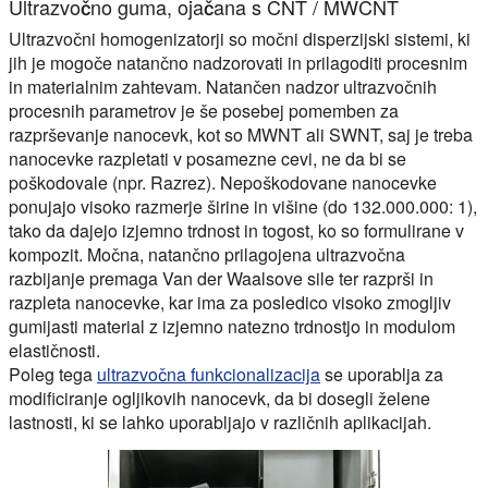
Ultrazvočno guma, ojačana s CNT / MWCNT
Ultrazvočni homogenizatorji so močni disperzijski sistemi, ki
jih je mogoče natančno nadzorovati in prilagoditi procesnim
in materialnim zahtevam. Natančen nadzor ultrazvočnih
procesnih parametrov je še posebej pomemben za
razprševanje nanocevk, kot so MWNT ali SWNT, saj je treba
nanocevke razpletati v posamezne cevi, ne da bi se
poškodovale (npr. Razrez). Nepoškodovane nanocevke
ponujajo visoko razmerje širine in višine (do 132.000.000: 1),
tako da dajejo izjemno trdnost in togost, ko so formulirane v
kompozit. Močna, natančno prilagojena ultrazvočna
razbijanje premaga Van der Waalsove sile ter razprši in
razpleta nanocevke, kar ima za posledico visoko zmogljiv
gumijasti material z izjemno natezno trdnostjo in modulom
elastičnosti.
Poleg tega
ultrazvočna funkcionalizacija
se uporablja za
modificiranje ogljikovih nanocevk, da bi dosegli želene
lastnosti, ki se lahko uporabljajo v različnih aplikacijah.