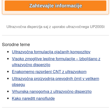
Zahtevajte informacije
Ultrazvočna disperzija saj z uporabo ultrazvočnega UP200St
Sorodne teme
Ultrazvočna formulacija ojačanih kompozitov
Visoko zmogljive lepilne formulacije – Izboljšano z
ultrazvočno disperzijo
Enakomerno razpršeni CNT z ultrazvokom
Ultrazvočna proizvodnja prevodnih črnil v velikem
obsegu
Vrhunska nanogoriva z ultrazvočno disperzijo
Kako narediti nanofluide