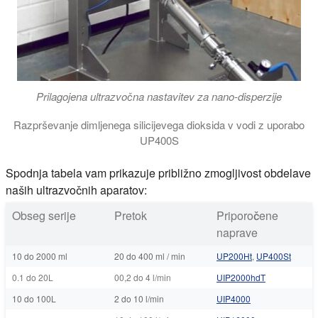
Prilagojena ultrazvočna nastavitev za nano-disperzije
Razprševanje dimljenega silicijevega dioksida v vodi z uporabo
UP400S
Spodnja tabela vam prikazuje približno zmogljivost obdelave
naših ultrazvočnih aparatov:
Obseg serije
Pretok
Priporočene
naprave
10 do 2000 ml
20 do 400 ml / min
UP200Ht
,
UP400St
0.1 do 20L
00,2 do 4 l/min
UIP2000hdT
10 do 100L
2 do 10 l/min
UIP4000