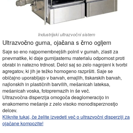
Industrijski ultrazvočni sistem
Ultrazvočno guma, ojačana s črno ogljem
Saje so eno najpomembnejših polnil v gumah, zlasti za
pnevmatike, ki daje gumijastemu materialu odpornost proti
obrabi in natezno trdnost. Delci saj so zelo nagnjeni k tvorbi
agregatov, ki jih je težko homogeno razpršiti. Saje se
običajno uporabljajo v barvah, emajlih, tiskarskih barvah,
najlonskih in plastičnih barvilih, mešanicah lateksa,
mešanicah voska, fotopremazih in še več.
Ultrazvočna disperzija omogoča deaglomeracijo in
enakomerno mešanje z zelo visoko monodisperznostjo
delcev.
Kliknite tukaj, če želite izvedeti več o ultrazvočni disperziji za
ojačane kompozite!