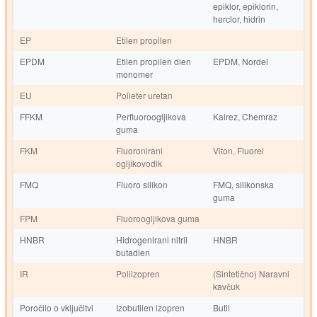
epiklor, epiklorin,
herclor, hidrin
EP
Etilen propilen
EPDM
Etilen propilen dien
EPDM, Nordel
monomer
EU
Polieter uretan
FFKM
Perfluoroogljikova
Kalrez, Chemraz
guma
FKM
Fluoronirani
Viton, Fluorel
ogljikovodik
FMQ
Fluoro silikon
FMQ, silikonska
guma
FPM
Fluoroogljikova guma
HNBR
Hidrogenirani nitril
HNBR
butadien
IR
Poliizopren
(Sintetično) Naravni
kavčuk
Poročilo o vključitvi
Izobutilen izopren
Butil