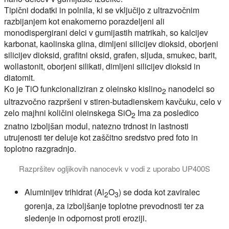
Tipični dodatki in polnila, ki se vključijo z ultrazvočnim
razbijanjem kot enakomerno porazdeljeni ali
monodispergirani delci v gumijastih matrikah, so kalcijev
karbonat, kaolinska glina, dimljeni silicijev dioksid, oborjeni
silicijev dioksid, grafitni oksid, grafen, sljuda, smukec, barit,
wollastonit, oborjeni silikati, dimljeni silicijev dioksid in
diatomit.
Ko je TiO funkcionaliziran z oleinsko kislino
nanodelci so
2
ultrazvočno razpršeni v stiren-butadienskem kavčuku, celo v
zelo majhni količini oleinskega SiO
Ima za posledico
2
znatno izboljšan modul, natezno trdnost in lastnosti
utrujenosti ter deluje kot zaščitno sredstvo pred foto in
toplotno razgradnjo.
Razpršitev ogljikovih nanocevk v vodi z uporabo UP400S
Aluminijev trihidrat (Al
O
) se doda kot zaviralec
2
3
gorenja, za izboljšanje toplotne prevodnosti ter za
sledenje in odpornost proti eroziji.