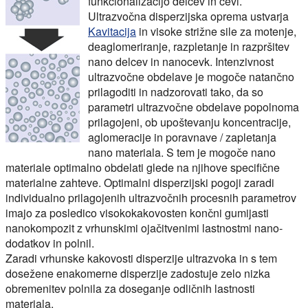
funkcionalizacijo delcev in cevi.
Ultrazvočna disperzijska oprema ustvarja
Kavitacija
in visoke strižne sile za motenje,
deaglomeriranje, razpletanje in razpršitev
nano delcev in nanocevk. Intenzivnost
ultrazvočne obdelave je mogoče natančno
prilagoditi in nadzorovati tako, da so
parametri ultrazvočne obdelave popolnoma
prilagojeni, ob upoštevanju koncentracije,
aglomeracije in poravnave / zapletanja
nano materiala. S tem je mogoče nano
materiale optimalno obdelati glede na njihove specifične
materialne zahteve. Optimalni disperzijski pogoji zaradi
individualno prilagojenih ultrazvočnih procesnih parametrov
imajo za posledico visokokakovosten končni gumijasti
nanokompozit z vrhunskimi ojačitvenimi lastnostmi nano-
dodatkov in polnil.
Zaradi vrhunske kakovosti disperzije ultrazvoka in s tem
dosežene enakomerne disperzije zadostuje zelo nizka
obremenitev polnila za doseganje odličnih lastnosti
materiala.