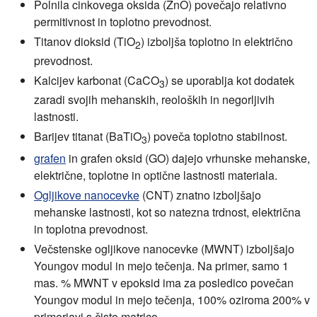
Polnila cinkovega oksida (ZnO) povečajo relativno
permitivnost in toplotno prevodnost.
Titanov dioksid (TiO
) izboljša toplotno in električno
2
prevodnost.
Kalcijev karbonat (CaCO
) se uporablja kot dodatek
3
zaradi svojih mehanskih, reoloških in negorljivih
lastnosti.
Barijev titanat (BaTiO
) poveča toplotno stabilnost.
3
grafen
in grafen oksid (GO) dajejo vrhunske mehanske,
električne, toplotne in optične lastnosti materiala.
Ogljikove nanocevke
(CNT) znatno izboljšajo
mehanske lastnosti, kot so natezna trdnost, električna
in toplotna prevodnost.
Večstenske ogljikove nanocevke (MWNT) izboljšajo
Youngov modul in mejo tečenja. Na primer, samo 1
mas. % MWNT v epoksid ima za posledico povečan
Youngov modul in mejo tečenja, 100% oziroma 200% v
primerjavi s čisto matrico.