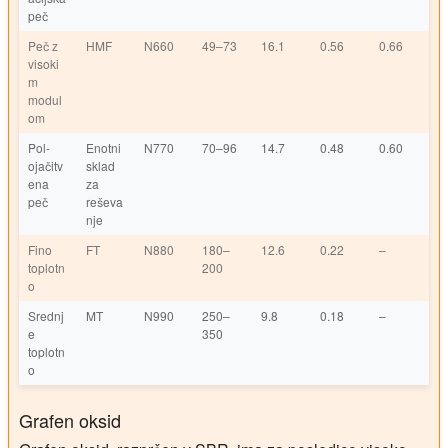
peč
Peč z
HMF
N660
49–73
16.1
0.56
0.66
visoki
m
modul
om
Pol-
Enotni
N770
70–96
14.7
0.48
0.60
ojačitv
sklad
ena
za
peč
reševa
nje
Fino
FT
N880
180–
12.6
0.22
–
toplotn
200
o
Srednj
MT
N990
250–
9.8
0.18
–
e
350
toplotn
o
Grafen oksid