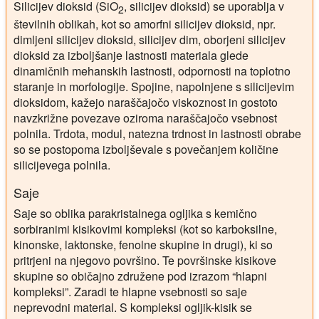
Silicijev dioksid (SiO
, silicijev dioksid) se uporablja v
2
številnih oblikah, kot so amorfni silicijev dioksid, npr.
dimljeni silicijev dioksid, silicijev dim, oborjeni silicijev
dioksid za izboljšanje lastnosti materiala glede
dinamičnih mehanskih lastnosti, odpornosti na toplotno
staranje in morfologije. Spojine, napolnjene s silicijevim
dioksidom, kažejo naraščajočo viskoznost in gostoto
navzkrižne povezave oziroma naraščajočo vsebnost
polnila. Trdota, modul, natezna trdnost in lastnosti obrabe
so se postopoma izboljševale s povečanjem količine
silicijevega polnila.
Saje
Saje so oblika parakristalnega ogljika s kemično
sorbiranimi kisikovimi kompleksi (kot so karboksilne,
kinonske, laktonske, fenolne skupine in drugi), ki so
pritrjeni na njegovo površino. Te površinske kisikove
skupine so običajno združene pod izrazom “hlapni
kompleksi”. Zaradi te hlapne vsebnosti so saje
neprevodni material. S kompleksi ogljik-kisik se