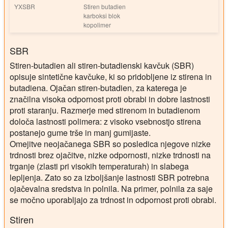
YXSBR
Stiren butadien
karboksi blok
kopolimer
SBR
Stiren-butadien ali stiren-butadienski kavčuk (SBR)
opisuje sintetične kavčuke, ki so pridobljene iz stirena in
butadiena. Ojačan stiren-butadien, za katerega je
značilna visoka odpornost proti obrabi in dobre lastnosti
proti staranju. Razmerje med stirenom in butadienom
določa lastnosti polimera: z visoko vsebnostjo stirena
postanejo gume trše in manj gumijaste.
Omejitve neojačanega SBR so posledica njegove nizke
trdnosti brez ojačitve, nizke odpornosti, nizke trdnosti na
trganje (zlasti pri visokih temperaturah) in slabega
lepljenja. Zato so za izboljšanje lastnosti SBR potrebna
ojačevalna sredstva in polnila. Na primer, polnila za saje
se močno uporabljajo za trdnost in odpornost proti obrabi.
Stiren