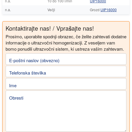
n.a.
10 do 100 l/min
UIP16000
n.a.
Večji
Grozd
UIP16000
Kontaktirajte nas! / Vprašajte nas!
Prosimo, uporabite spodnji obrazec, če želite zahtevati dodatne
informacije o ultrazvočni homogenizaciji. Z veseljem vam
bomo ponudili ultrazvočni sistem, ki ustreza vašim zahtevam.
E-poštni naslov (obvezno)
Telefonska številka
Ime
Obresti