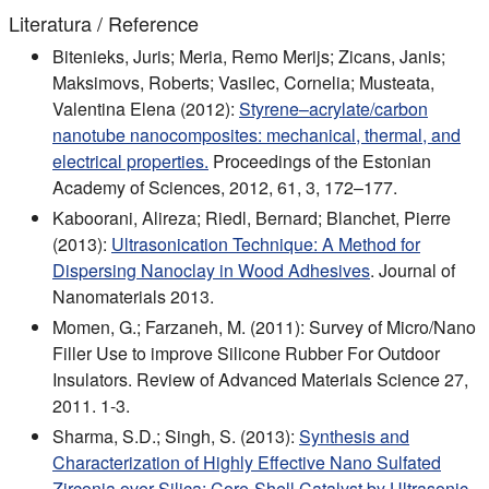
Literatura / Reference
Bitenieks, Juris; Meria, Remo Merijs; Zicans, Janis;
Maksimovs, Roberts; Vasilec, Cornelia; Musteata,
Valentina Elena (2012):
Styrene–acrylate/carbon
nanotube nanocomposites: mechanical, thermal, and
electrical properties.
Proceedings of the Estonian
Academy of Sciences, 2012, 61, 3, 172–177.
Kaboorani, Alireza; Riedl, Bernard; Blanchet, Pierre
(2013):
Ultrasonication Technique: A Method for
Dispersing Nanoclay in Wood Adhesives
. Journal of
Nanomaterials 2013.
Momen, G.; Farzaneh, M. (2011): Survey of Micro/Nano
Filler Use to improve Silicone Rubber For Outdoor
Insulators. Review of Advanced Materials Science 27,
2011. 1-3.
Sharma, S.D.; Singh, S. (2013):
Synthesis and
Characterization of Highly Effective Nano Sulfated
Zirconia over Silica: Core-Shell Catalyst by Ultrasonic