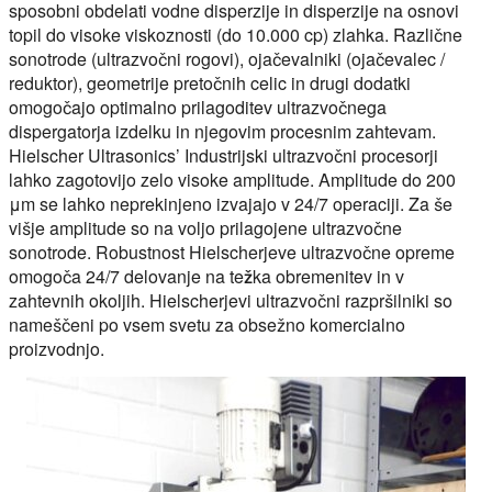
sposobni obdelati vodne disperzije in disperzije na osnovi
topil do
visoke viskoznosti (do 10.000 cp)
zlahka. Različne
sonotrode (ultrazvočni rogovi), ojačevalniki (ojačevalec /
reduktor), geometrije pretočnih celic in drugi dodatki
omogočajo optimalno prilagoditev ultrazvočnega
dispergatorja izdelku in njegovim procesnim zahtevam.
Hielscher Ultrasonics’ Industrijski ultrazvočni procesorji
lahko zagotovijo zelo
visoke amplitude
. Amplitude do 200
μm se lahko neprekinjeno izvajajo v 24/7 operaciji. Za še
višje amplitude so na voljo prilagojene ultrazvočne
sonotrode. Robustnost Hielscherjeve ultrazvočne opreme
omogoča
24/7
delovanje na
težka obremenitev
in v
zahtevnih okoljih. Hielscherjevi ultrazvočni razpršilniki so
nameščeni po vsem svetu za obsežno komercialno
proizvodnjo.