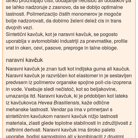
lahko proizvajajo čisti, dodajanje nečistoč ali dodatkov pa
se lahko nadzoruje z zasnovo, da se dobijo optimalne
lastnosti. Polimerizacijo čistih monomerov je mogoče
bolje nadzorovati, da dobimo želeni delež cis in trans
dvojnih vezi.
Sintetični kavčuk, kot je naravni kavčuk, se pogosto
uporablja v avtomobilski industriji za pnevmatike, profile
vrat in oken, cevi, pasove, preproge in talne obloge.
naravni kavčuk
Naravni kavčuk je znan tudi kot indijska guma ali kaučuk.
Naravni kavčuk je razvrščen kot elastomer in je sestavljen
predvsem iz polimerov organske spojine poli-cis-izoprena
in vode. Vsebuje sledi nečistoč, kot so beljakovine,
umazanija itd. Naravni kavčuk, ki je pridobljen kot lateks
iz kavčukovca
Hevea Brasiliensis
, kaže odlične
mehanske lastnosti. Vendar pa ima v primerjavi s
sintetičnim kavčukom naravni kavčuk nižjo lastnosti
materiala, zlasti glede toplotne stabilnosti in združljivosti z
naftnimi derivati. Naravni kavčuk ima široko paleto
uporabe, bodisi samostojno ali v kombinaciji z drugimi