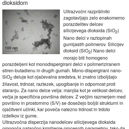
dioksidom
Ultrazvočni razpršilniki
zagotavljajo zelo enakomerno
porazdelitev delcev
silicijevega dioksida (SiO
)
2
Nano delci v raztopinah
gumijastih polimerov. Silicijev
dioksid (SiO
) Nano delci
2
morajo biti homogeno
porazdeljeni kot monodispergirani delci v polimeriziranem
stiren-butadienu in drugih gumah. Mono-dispergirani nano-
SiO
deluje kot ojačevalna sredstva, ki znatno izboljšajo
2
žilavost, trdnost, raztezek, upogibanje in odpornost proti
staranju. Za nano delce velja: manjša kot je velikost delcev,
večja je specifična površina delcev. Z večjim razmerjem med
površino in prostornino (S/V) se dosežejo boljši strukturni in
ojačitveni učinki, kar poveča natezno trdnost in trdoto
izdelkov iz gume.
Ultrazvočna disperzija nanodelcev silicijevega dioksida
omogoča natančno krmiljenje procesnih parametrov, tako da