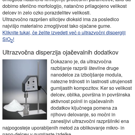
dobimo sferično morfologijo, natančno prilagojeno velikost
delcev in zelo ozko porazdelitev velikosti.
Ultrazvočno razpršen silicijev dioksid ima za posledico
najvišjo materialno zmogljivost tako ojačane gume.
Kliknite tukaj, če želite izvedeti več o ultrazvočni dispergiji
SiO
!
2
Ultrazvočna disperzija ojačevalnih dodatkov
Dokazano je, da ultrazvočna
razbijanje razprši številne druge
nanodelce za izboljšanje modula,
natezne trdnosti in lastnosti utrujenosti
gumijastih kompozitov. Ker so velikost
delcev, oblika, površina in površinska
aktivnost polnil in ojačevalnih
dodatkov ključnega pomena za
njihovo delovanje, so močni in
zanesljivi ultrazvočni razpršilniki ena
najpogosteje uporabljenih metod za oblikovanje mikro- in
nano-delcev v gumijaste izdelke.