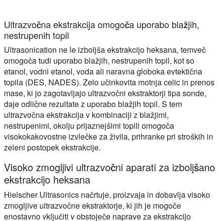
Ultrazvočna ekstrakcija omogoča uporabo blažjih,
nestrupenih topil
Ultrasonication ne le izboljša ekstrakcijo heksana, temveč
omogoča tudi uporabo blažjih, nestrupenih topil, kot so
etanol, vodni etanol, voda ali naravna globoka evtektična
topila (DES, NADES). Zelo učinkovita motnja celic in prenos
mase, ki jo zagotavljajo ultrazvočni ekstraktorji tipa sonde,
daje odlične rezultate z uporabo blažjih topil. S tem
ultrazvočna ekstrakcija v kombinaciji z blažjimi,
nestrupenimi, okolju prijaznejšimi topili omogoča
visokokakovostne izvlečke za živila, prihranke pri stroških in
zeleni postopek ekstrakcije.
Visoko zmogljivi ultrazvočni aparati za izboljšano
ekstrakcijo heksana
Hielscher Ultrasonics načrtuje, proizvaja in dobavlja visoko
zmogljive ultrazvočne ekstraktorje, ki jih je mogoče
enostavno vključiti v obstoječe naprave za ekstrakcijo