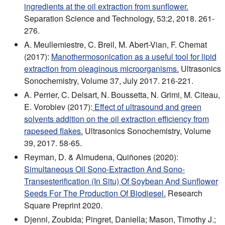
ingredients at the oil extraction from sunflower.
Separation Science and Technology, 53:2, 2018. 261-
276.
A. Meullemiestre, C. Breil, M. Abert-Vian, F. Chemat
(2017):
Manothermosonication as a useful tool for lipid
extraction from oleaginous microorganisms.
Ultrasonics
Sonochemistry, Volume 37, July 2017. 216-221.
A. Perrier, C. Delsart, N. Boussetta, N. Grimi, M. Citeau,
E. Vorobiev (2017):
Effect of ultrasound and green
solvents addition on the oil extraction efficiency from
rapeseed flakes.
Ultrasonics Sonochemistry, Volume
39, 2017. 58-65.
Reyman, D. & Almudena, Quiñones (2020):
Simultaneous Oil Sono-Extraction And Sono-
Transesterification (In Situ) Of Soybean And Sunflower
Seeds For The Production Of Biodiesel.
Research
Square Preprint 2020.
Djenni, Zoubida; Pingret, Daniella; Mason, Timothy J.;