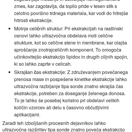
zmes, kar zagotavlja, da topilo pride v tesen stik s
celotno površino trdnega materiala, kar vodi do hitrejše
hitrosti ekstrakcije.
Motnje celičnih struktur:
Pri ekstrakcijah na rastlinski
osnovi lahko ultrazvočna obdelava moti celične
strukture, kot so celične stene in membrane, kar olajša
sproščanje znotrajceličnih komponent. To omogoča
učinkovitejšo ekstrakcijo lipidov in drugih ciljnih spojin,
ki so lahko zaprte v celicah.
Skrajšan čas ekstrakcije:
Z združevanjem povečanega
prenosa mase in pospešene kinetike ekstrakcije lahko
ultrazvočna razbijanje tipa sonde znatno skrajša čas
ekstrakcije, potreben za doseganje želenega donosa.
To je lahko še posebej koristno pri obdelavi velikih
količin vzorcev ali delu s časovno občutljivimi
aplikacijami.
Zaradi teh izboljšanih procesnih dejavnikov lahko
ultrazvočna razširitev tipa sonde znatno poveča ekstrakcijo