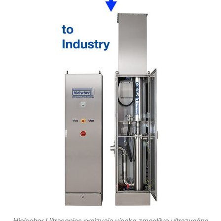
Hielscher Ultrasonics proizvaja visoko zmogljive ultrazvočne