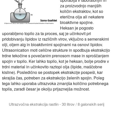
uporablja v laboratorijih in
za proizvodnjo manjših
količin ekstraktov, kot so
eterična olja ali nekatere
bioaktivne spojine.
Heksan je pogosto
uporabljeno topilo za ta proces, saj je učinkovit pri
pridobivanju lipidov iz različnih virov, vključno s semenskimi
olji, oljem alg in bioaktivnimi spojinami na osnovi lipidov.
Ultrasonication moti celične strukture in spodbuja ekstrakcijo
trdne tekočine s povečanim prenosom mase in sproščanjem
spojin v topilo. Ker lahko topilo, kot je heksan, bolje prodre v
trdni material in učinkovito raztopi olja (lipide, maščobne
kisline). Posledično se postopek ekstrakcije pospeši, kar
skrajša čas, potreben za ekstrakcijo želenih spojin. Poleg
tega lahko uporaba ultrazvoka zmanjša količino potrebnega
topila, zaradi česar je okolju prijaznejša možnost.
Ultrazvočna ekstrakcija rastlin - 30 litrov / 8 galonskih serij
Ultrazvočna botanična ekstrakcija daje višje donose. Homogeniz