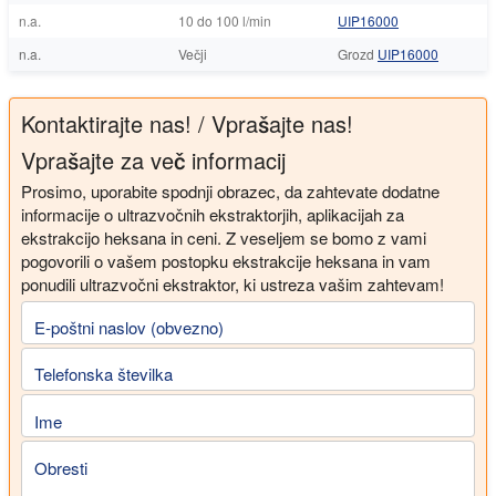
n.a.
10 do 100 l/min
UIP16000
n.a.
Večji
Grozd
UIP16000
Kontaktirajte nas! / Vprašajte nas!
Vprašajte za več informacij
Prosimo, uporabite spodnji obrazec, da zahtevate dodatne
informacije o ultrazvočnih ekstraktorjih, aplikacijah za
ekstrakcijo heksana in ceni. Z veseljem se bomo z vami
pogovorili o vašem postopku ekstrakcije heksana in vam
ponudili ultrazvočni ekstraktor, ki ustreza vašim zahtevam!
E-poštni naslov (obvezno)
Telefonska številka
Ime
Obresti