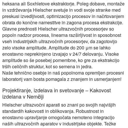
heksana ali Soxhletove ekstraktorje. Poleg dobave, montaže
in vzdrževanja Hielscher svetuje in vodi svoje stranke med
preskusi izvedljivosti, optimizacijo procesov in načrtovanjem
obrata do končne namestitve in zagona procesa ekstrakcije.
Glavne prednosti Hielscher ultrazvočnih procesorjev so
popoln nadzor procesa, linearna razširljivost in sposobnost
vseh industrijskih ultrazvočnih procesorjev, da zagotovijo
zelo visoke amplitude. Amplitude do 200 μm se lahko
enostavno neprekinjeno izvajajo v 24/7 delovanju. Visoke
amplitude so še posebej pomembne, ko gre za ekstrakcijo
trših celičnih struktur, kot so semena in jedra.
Naše tehnično osebje in naš popolnoma opremljen procesni
laboratorij vam bosta pomagala z znanjem in usmerjanjem!
Projektiranje, izdelava in svetovanje – Kakovost
izdelana v Nemčiji
Hielscher ultrazvočni aparati so znani po svojih najvišjih
standardih kakovosti in oblikovanja. Robustnost in
enostavno upravljanje omogočata nemoteno integracijo
naših ultrazvočnih aparatov v industrijske objekte. Težke