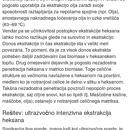
pogosto uporablja za ekstrakcijo olja zaradi svoje
sposobnosti raztapljanja za nepolarne spojine (npr. Olja),
enostavnega naknadnega ločevanja olja in ozke vrelišča
(63–69 °C).
Vendar pa se učinkovitost postopkov ekstrakcije heksana
lahko močno razlikuje glede na surovino in ekstrakcijo:
Donos ekstrakcije in čas ekstrakcije sta v veliki meri
povezana. To pomeni, da je za visok donos ekstrakta
potreben daljši zadrževalni čas biomase v heksanskem
topilu. Drug omejevalni dejavnik je pogosto nezadostna
penetracija heksana v matrico biomase. Toge celične
strukture so večinoma navlažene s heksanom na površini,
medtem ko je notranjost celice le delno v stiku s heksanom.
Takšna nezadostna penetracija povzroči nepopoln proces
ekstrakcije, saj ciljne snovi, kot so lipidi (tj. Maščobne kisline,
maščobe, olja), ostanejo v notranjosti celičnega matriksa.
Rešitev: ultrazvočno intenzivna ekstrakcija
heksana
Sonikacija tipa sonde, znana tudi kot ultrazvočna sonda, je