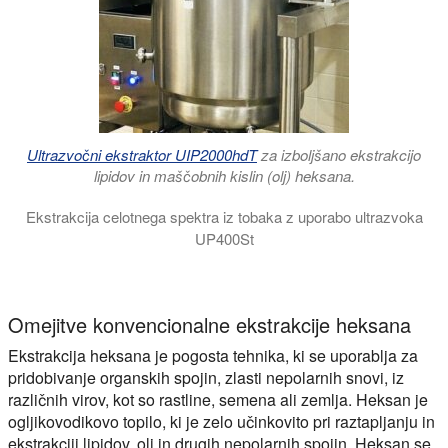
Ultrazvočni ekstraktor UIP2000hdT
za izboljšano ekstrakcijo
lipidov in maščobnih kislin (olj) heksana.
Ekstrakcija celotnega spektra iz tobaka z uporabo ultrazvoka
UP400St
Video prikazuje visoko učinkovito in hitro ultrazvočno ekstrakc
Omejitve konvencionalne ekstrakcije heksana
Ekstrakcija heksana je pogosta tehnika, ki se uporablja za
pridobivanje organskih spojin, zlasti nepolarnih snovi, iz
različnih virov, kot so rastline, semena ali zemlja. Heksan je
ogljikovodikovo topilo, ki je zelo učinkovito pri raztapljanju in
ekstrakciji lipidov, olj in drugih nepolarnih spojin. Heksan se