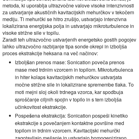
metoda, ki uporablja ultrazvočne valove visoke intenzivnosti
za ustvarjanje akustičnih kavitacijskih mehurčkov v tekočem
mediju. Ti mehurčki se hitro zrušijo, ustvarjajo intenzivna
lokalizirana energijska polja in ustvarjajo mikroturbulence in
visoke strižne sile v topilu.
Zaradi teh ultrazvočno ustvarjenih energetsko gostih pogojev
lahko ultrazvočno razbijanje tipa sonde okrepi in izboljša
proces ekstrakcije heksana na več načinov:
Izboljšan prenos mase:
Sonication poveča prenos
mase med trdnim vzorcem in topilom. Mikroturbulenca
in hiter kolaps kavitacijskih mehurčkov ustvarjata
močne strižne sile in lokalizirane spremembe tlaka. To
moti mejni sloj okoli trdnega vzorca, kar spodbuja
sproščanje ciljnih spojin v topilo in s tem izboljša
učinkovitost ekstrakcije.
Pospešena ekstrakcija:
Sonication pospeši kinetiko
ekstrakcije s povečanjem kontaktne površine med
topilom in trdnim vzorcem. Kavitacijski mehurčki
zagotavljajo mešanje in ustvarjajo homogenizirano