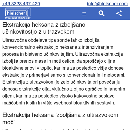
+49 3328 437-420
info@hielscher.com
Ekstrakcija heksana z izboljšano
učinkovitostjo z ultrazvokom
Ultrazvočna obdelava tipa sonde lahko izboljša
konvencionalno ekstrakcijo heksana z intenziviranjem
procesa in bistveno učinkovitejšim. Ultrazvočna ekstrakcija
izboljša prenos mase in moti celice, da sproščajo ciljne
bioaktivne snovi v topilo, kar ima za posledico višje donose
ekstrakcije v primerjavi samo s konvencionalnimi metodami.
Ekstrakcija z ultrazvokom je zelo učinkovita pri povečanju
donosa ekstrakcije olja, vključno z oljno ogrščico in lanenim
oljem, kar ima za posledico visoko kakovostno sestavo
maščobnih kislin in višjo vsebnost bioaktivnih sestavin.
Ekstrakcija heksana izboljšana z ultrazvokom
moči