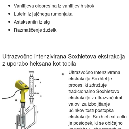
Vanilijeva oleoresina iz vanilijevih strok
Lutein iz jajčnega rumenjaka
Astaksantin iz alg
Razmaščenje žuželk
Ultrazvočno intenzivirana Soxhletova ekstrakcija
z uporabo heksana kot topila
Ultrazvočno intenzivirana
ekstrakcija Soxhlet je
proces, ki združuje
tradicionalno Soxhletovo
ekstrakcijo z ultrazvočnimi
valovi za izboljšanje
učinkovitosti postopka
ekstrakcije. Soxhlet extractio
je postopek, ki se običajno