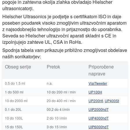
pogoje in zahtevna okolja zlahka obvladajo Hielscher
ultrasonicatorji.
Hielscher Ultrasonics je podjetje s certifikatom ISO in daje
poseben poudarek visoko zmogljivim ultrazvočnim aparatom
z najsodobnejšo tehnologijo in prijaznostjo do uporabnika.
Seveda so Hielscher ultrazvočni aparati skladni s CE in
izpolnjujejo zahteve UL, CSA in RoHs.
Spodnja tabela vam prikazuje približno zmogljivost obdelave
naših sonikatorjev:
Obseg serije
Pretok
Priporočene
naprave
0.5 do 1.5 ml
n.a.
VialTweeter
1 do 500 ml
10 do 200 ml / min
UP100H
10 do 2000 ml
20 do 400 ml / min
UP200Ht
,
UP400St
0.1 do 20L
00,2 do 4 l/min
UIP2000hdT
10 do 100L
2 do 10 l/min
UIP4000hdT
15 do 150L
3 do 15 l/min
UIP6000hdT