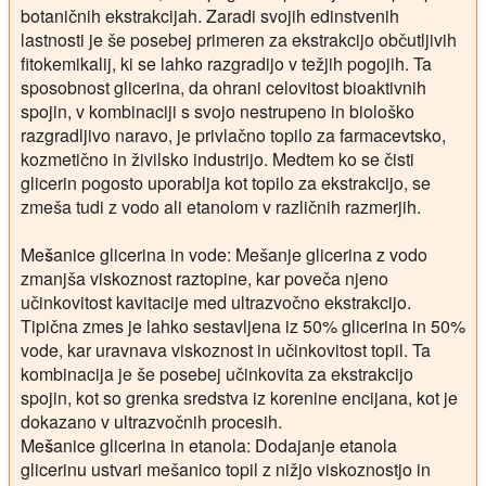
botaničnih ekstrakcijah. Zaradi svojih edinstvenih
lastnosti je še posebej primeren za ekstrakcijo občutljivih
fitokemikalij, ki se lahko razgradijo v težjih pogojih. Ta
sposobnost glicerina, da ohrani celovitost bioaktivnih
spojin, v kombinaciji s svojo nestrupeno in biološko
razgradljivo naravo, je privlačno topilo za farmacevtsko,
kozmetično in živilsko industrijo. Medtem ko se čisti
glicerin pogosto uporablja kot topilo za ekstrakcijo, se
zmeša tudi z vodo ali etanolom v različnih razmerjih.
Mešanice glicerina in vode:
Mešanje glicerina z vodo
zmanjša viskoznost raztopine, kar poveča njeno
učinkovitost kavitacije med ultrazvočno ekstrakcijo.
Tipična zmes je lahko sestavljena iz 50% glicerina in 50%
vode, kar uravnava viskoznost in učinkovitost topil. Ta
kombinacija je še posebej učinkovita za ekstrakcijo
spojin, kot so grenka sredstva iz korenine encijana, kot je
dokazano v ultrazvočnih procesih.
Mešanice glicerina in etanola:
Dodajanje etanola
glicerinu ustvari mešanico topil z nižjo viskoznostjo in