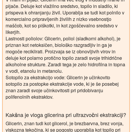
pijače. Deluje kot vlažilno sredstvo, topilo in sladilo, ki
prispeva k ohranjanju živil. Uporablja se tudi kot polnilo v
komercialno pripravljenih živilih z nizko vsebnostjo
maščob, kot so piškotki, in kot zgoščevalno sredstvo v
likerjih.
Lastnosti poliolov:
Glicerin, poliol (sladkorni alkohol), je
priznan kot netoksičen, biološko razgradljiv in ga je
mogoče reciklirati. Proizvaja se iz obnovljivih virov in
deluje kot polarno protično topilo zaradi svoje trihidrične
alkoholne strukture. Zaradi tega je zelo hidrofilna in topna
v vodi, etanolu in metanolu.
Sotopilo za ekstrakcijo vode:
Glicerin je učinkovito
sotopilo za postopke ekstrakcije vode, ki je še posebej
znan zaradi svoje učinkovitosti pri pridobivanju
polifenolnih ekstraktov.
Kakšna je vloga glicerina pri ultrazvočni ekstrakciji?
Glicerin, znan tudi kot glicerol, je brezbarvna, brez vonja,
viskozna tekočina, ki se pogosto uporablja kot topilo pri