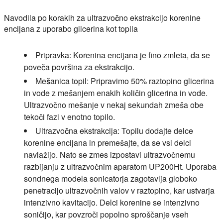
Navodila po korakih za ultrazvočno ekstrakcijo korenine
encijana z uporabo glicerina kot topila
Pripravka:
Korenina encijana je fino zmleta, da se
poveča površina za ekstrakcijo.
Mešanica topil:
Pripravimo 50% raztopino glicerina
in vode z mešanjem enakih količin glicerina in vode.
Ultrazvočno mešanje v nekaj sekundah zmeša obe
tekoči fazi v enotno topilo.
Ultrazvočna ekstrakcija:
Topilu dodajte delce
korenine encijana in premešajte, da se vsi delci
navlažijo. Nato se zmes izpostavi ultrazvočnemu
razbijanju z ultrazvočnim aparatom UP200Ht. Uporaba
sondnega modela sonicatorja zagotavlja globoko
penetracijo ultrazvočnih valov v raztopino, kar ustvarja
intenzivno kavitacijo. Delci korenine se intenzivno
soničijo, kar povzroči popolno sproščanje vseh