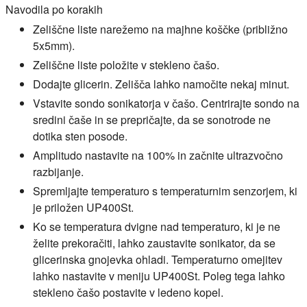
Navodila po korakih
Zeliščne liste narežemo na majhne koščke (približno
5x5mm).
Zeliščne liste položite v stekleno čašo.
Dodajte glicerin. Zelišča lahko namočite nekaj minut.
Vstavite sondo sonikatorja v čašo. Centrirajte sondo na
sredini čaše in se prepričajte, da se sonotrode ne
dotika sten posode.
Amplitudo nastavite na 100% in začnite ultrazvočno
razbijanje.
Spremljajte temperaturo s temperaturnim senzorjem, ki
je priložen UP400St.
Ko se temperatura dvigne nad temperaturo, ki je ne
želite prekoračiti, lahko zaustavite sonikator, da se
glicerinska gnojevka ohladi. Temperaturno omejitev
lahko nastavite v meniju UP400St. Poleg tega lahko
stekleno čašo postavite v ledeno kopel.