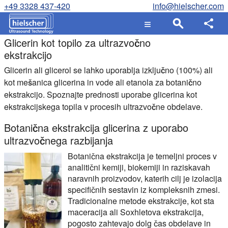
+49 3328 437-420
info@hielscher.com
Glicerin kot topilo za ultrazvočno
ekstrakcijo
Glicerin ali glicerol se lahko uporablja izključno (100%) ali
kot mešanica glicerina in vode ali etanola za botanično
ekstrakcijo. Spoznajte prednosti uporabe glicerina kot
ekstrakcijskega topila v procesih ultrazvočne obdelave.
Botanična ekstrakcija glicerina z uporabo
ultrazvočnega razbijanja
Botanična ekstrakcija je temeljni proces v
analitični kemiji, biokemiji in raziskavah
naravnih proizvodov, katerih cilj je izolacija
specifičnih sestavin iz kompleksnih zmesi.
Tradicionalne metode ekstrakcije, kot sta
maceracija ali Soxhletova ekstrakcija,
pogosto zahtevajo dolg čas obdelave in