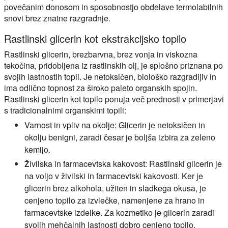
povečanim donosom in sposobnostjo obdelave termolabilnih
snovi brez znatne razgradnje.
Rastlinski glicerin kot ekstrakcijsko topilo
Rastlinski glicerin, brezbarvna, brez vonja in viskozna
tekočina, pridobljena iz rastlinskih olj, je splošno priznana po
svojih lastnostih topil. Je netoksičen, biološko razgradljiv in
ima odlično topnost za široko paleto organskih spojin.
Rastlinski glicerin kot topilo ponuja več prednosti v primerjavi
s tradicionalnimi organskimi topili:
Varnost in vpliv na okolje:
Glicerin je netoksičen in
okolju benigni, zaradi česar je boljša izbira za zeleno
kemijo.
Živilska in farmacevtska kakovost:
Rastlinski glicerin je
na voljo v živilski in farmacevtski kakovosti. Ker je
glicerin brez alkohola, užiten in sladkega okusa, je
cenjeno topilo za izvlečke, namenjene za hrano in
farmacevtske izdelke. Za kozmetiko je glicerin zaradi
svojih mehčalnih lastnosti dobro cenjeno topilo.