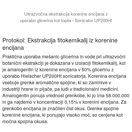
Ultrazvočna ekstrakcija korenine encijana z
uporabo glicerina kot topila - Sonicator UP200Ht
Protokol: Ekstrakcija fitokemikalij iz korenine
encijana
Praktična uporaba mešanic glicerina in vode pri ultrazvočni
botanični ekstrakciji je dokazana v izolaciji fitokemikalij, kot
je amarogentin iz korenine encijana v 50% glicerinu z
uporabo Hielscher UP200Ht sonicatorja. Korenina encijana
vsebuje grenke aromatične spojine, ki so zanimive v
industriji hrane in pijače, pa tudi v tradicionalni medicini.
Amarogentin ponuja vrednost grenkobe, ki jo ima 58.000.000
in ga najdemo v koncentraciji 0,15% v korenini encijana. Za
grenkobo encijana je značilen čist okus. Grenke spojine
korenine encijana, ki ponujajo visoko moč, so cenjene kot
močna spojina okusa.