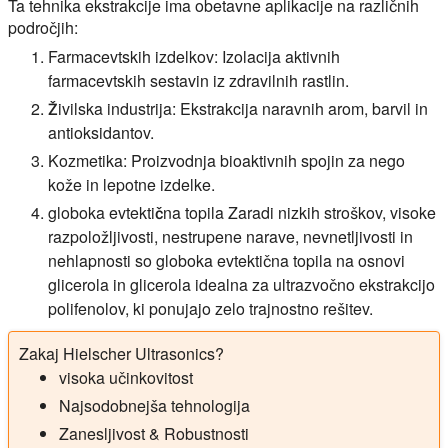
Ta tehnika ekstrakcije ima obetavne aplikacije na različnih
področjih:
Farmacevtskih izdelkov:
Izolacija aktivnih
farmacevtskih sestavin iz zdravilnih rastlin.
Živilska industrija:
Ekstrakcija naravnih arom, barvil in
antioksidantov.
Kozmetika:
Proizvodnja bioaktivnih spojin za nego
kože in lepotne izdelke.
globoka evtektična topila
Zaradi nizkih stroškov, visoke
razpoložljivosti, nestrupene narave, nevnetljivosti in
nehlapnosti so globoka evtektična topila na osnovi
glicerola in glicerola idealna za ultrazvočno ekstrakcijo
polifenolov, ki ponujajo zelo trajnostno rešitev.
Zakaj Hielscher Ultrasonics?
visoka učinkovitost
Najsodobnejša tehnologija
Zanesljivost & Robustnosti