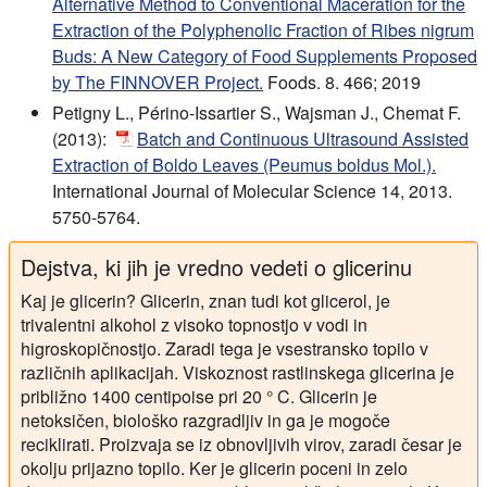
Alternative Method to Conventional Maceration for the
Extraction of the Polyphenolic Fraction of Ribes nigrum
Buds: A New Category of Food Supplements Proposed
by The FINNOVER Project.
Foods. 8. 466; 2019
Petigny L., Périno-Issartier S., Wajsman J., Chemat F.
(2013):
Batch and Continuous Ultrasound Assisted
Extraction of Boldo Leaves (Peumus boldus Mol.).
International Journal of Molecular Science 14, 2013.
5750-5764.
Dejstva, ki jih je vredno vedeti o glicerinu
Kaj je glicerin?
Glicerin, znan tudi kot glicerol, je
trivalentni alkohol z visoko topnostjo v vodi in
higroskopičnostjo. Zaradi tega je vsestransko topilo v
različnih aplikacijah. Viskoznost rastlinskega glicerina je
približno 1400 centipoise pri 20 ° C. Glicerin je
netoksičen, biološko razgradljiv in ga je mogoče
reciklirati. Proizvaja se iz obnovljivih virov, zaradi česar je
okolju prijazno topilo. Ker je glicerin poceni in zelo