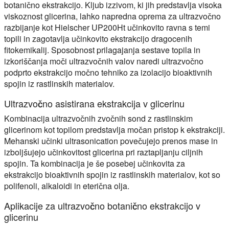
botanično ekstrakcijo. Kljub izzivom, ki jih predstavlja visoka
viskoznost glicerina, lahko napredna oprema za ultrazvočno
razbijanje kot Hielscher UP200Ht učinkovito ravna s temi
topili in zagotavlja učinkovito ekstrakcijo dragocenih
fitokemikalij. Sposobnost prilagajanja sestave topila in
izkoriščanja moči ultrazvočnih valov naredi ultrazvočno
podprto ekstrakcijo močno tehniko za izolacijo bioaktivnih
spojin iz rastlinskih materialov.
Ultrazvočno asistirana ekstrakcija v glicerinu
Kombinacija ultrazvočnih zvočnih sond z rastlinskim
glicerinom kot topilom predstavlja močan pristop k ekstrakciji.
Mehanski učinki ultrasonication povečujejo prenos mase in
izboljšujejo učinkovitost glicerina pri raztapljanju ciljnih
spojin. Ta kombinacija je še posebej učinkovita za
ekstrakcijo bioaktivnih spojin iz rastlinskih materialov, kot so
polifenoli, alkaloidi in eterična olja.
Aplikacije za ultrazvočno botanično ekstrakcijo v
glicerinu