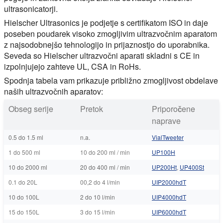
ultrasonicatorji.
Hielscher Ultrasonics je podjetje s certifikatom ISO in daje
poseben poudarek visoko zmogljivim ultrazvočnim aparatom
z najsodobnejšo tehnologijo in prijaznostjo do uporabnika.
Seveda so Hielscher ultrazvočni aparati skladni s CE in
izpolnjujejo zahteve UL, CSA in RoHs.
Spodnja tabela vam prikazuje približno zmogljivost obdelave
naših ultrazvočnih aparatov:
Obseg serije
Pretok
Priporočene
naprave
0.5 do 1.5 ml
n.a.
VialTweeter
1 do 500 ml
10 do 200 ml / min
UP100H
10 do 2000 ml
20 do 400 ml / min
UP200Ht
,
UP400St
0.1 do 20L
00,2 do 4 l/min
UIP2000hdT
10 do 100L
2 do 10 l/min
UIP4000hdT
15 do 150L
3 do 15 l/min
UIP6000hdT