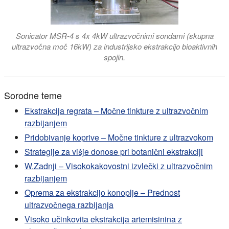
Sonicator MSR-4 s 4x 4kW ultrazvočnimi sondami (skupna
ultrazvočna moč 16kW) za industrijsko ekstrakcijo bioaktivnih
spojin.
Sorodne teme
Ekstrakcija regrata – Močne tinkture z ultrazvočnim
razbijanjem
Pridobivanje koprive – Močne tinkture z ultrazvokom
Strategije za višje donose pri botanični ekstrakciji
W.Zadnji – Visokokakovostni izvlečki z ultrazvočnim
razbijanjem
Oprema za ekstrakcijo konoplje – Prednost
ultrazvočnega razbijanja
Visoko učinkovita ekstrakcija artemisinina z