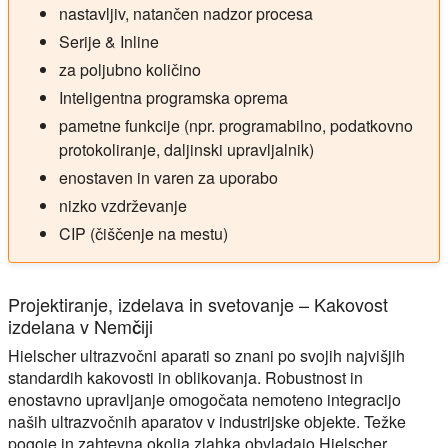
nastavljiv, natančen nadzor procesa
Serije & Inline
za poljubno količino
Inteligentna programska oprema
pametne funkcije (npr. programabilno, podatkovno
protokoliranje, daljinski upravljalnik)
enostaven in varen za uporabo
nizko vzdrževanje
CIP (čiščenje na mestu)
Projektiranje, izdelava in svetovanje – Kakovost
izdelana v Nemčiji
Hielscher ultrazvočni aparati so znani po svojih najvišjih
standardih kakovosti in oblikovanja. Robustnost in
enostavno upravljanje omogočata nemoteno integracijo
naših ultrazvočnih aparatov v industrijske objekte. Težke
pogoje in zahtevna okolja zlahka obvladajo Hielscher