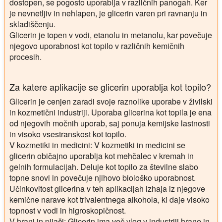
dostopen, se pogosto uporablja v različnih panogah. Ker
je nevnetljiv in nehlapen, je glicerin varen pri ravnanju in
skladiščenju.
Glicerin je topen v vodi, etanolu in metanolu, kar povečuje
njegovo uporabnost kot topilo v različnih kemičnih
procesih.
Za katere aplikacije se glicerin uporablja kot topilo?
Glicerin je cenjen zaradi svoje raznolike uporabe v živilski
in kozmetični industriji. Uporaba glicerina kot topila je ena
od njegovih močnih uporab, saj ponuja kemijske lastnosti
in visoko vsestranskost kot topilo.
V kozmetiki in medicini:
V kozmetiki in medicini se
glicerin običajno uporablja kot mehčalec v kremah in
gelnih formulacijah. Deluje kot topilo za številne slabo
topne snovi in povečuje njihovo biološko uporabnost.
Učinkovitost glicerina v teh aplikacijah izhaja iz njegove
kemične narave kot trivalentnega alkohola, ki daje visoko
topnost v vodi in higroskopičnost.
V hrani in pijači:
Glicerin ima več vlog v industriji hrane in