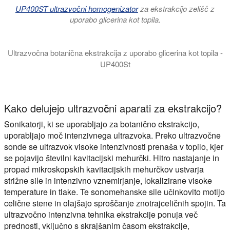
UP400ST ultrazvočni homogenizator
za ekstrakcijo zelišč z
uporabo glicerina kot topila.
Ultrazvočna botanična ekstrakcija z uporabo glicerina kot topila -
UP400St
V tem videu vam pokažemo prednosti ekstrakcije močnih bioaktivn
Rastlinski glicerin je idealno topilo za ekstrakcijo zaradi svoji
Kako delujejo ultrazvočni aparati za ekstrakcijo?
Sonikatorji, ki se uporabljajo za botanično ekstrakcijo,
uporabljajo moč intenzivnega ultrazvoka. Preko ultrazvočne
sonde se ultrazvok visoke intenzivnosti prenaša v topilo, kjer
se pojavijo številni kavitacijski mehurčki. Hitro nastajanje in
propad mikroskopskih kavitacijskih mehurčkov ustvarja
strižne sile in intenzivno vznemirjanje, lokalizirane visoke
temperature in tlake. Te sonomehanske sile učinkovito motijo
celične stene in olajšajo sproščanje znotrajceličnih spojin. Ta
ultrazvočno intenzivna tehnika ekstrakcije ponuja več
prednosti, vključno s skrajšanim časom ekstrakcije,