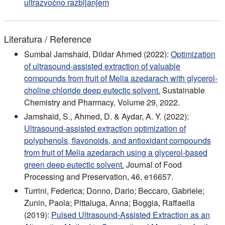
ultrazvočno razbijanjem
Literatura / Reference
Sumbal Jamshaid, Dildar Ahmed (2022):
Optimization
of ultrasound-assisted extraction of valuable
compounds from fruit of Melia azedarach with glycerol-
choline chloride deep eutectic solvent.
Sustainable
Chemistry and Pharmacy, Volume 29, 2022.
Jamshaid, S., Ahmed, D. & Aydar, A. Y. (2022):
Ultrasound-assisted extraction optimization of
polyphenols, flavonoids, and antioxidant compounds
from fruit of Melia azedarach using a glycerol-based
green deep eutectic solvent.
Journal of Food
Processing and Preservation, 46, e16657.
Turrini, Federica; Donno, Dario; Beccaro, Gabriele;
Zunin, Paola; Pittaluga, Anna; Boggia, Raffaella
(2019):
Pulsed Ultrasound-Assisted Extraction as an