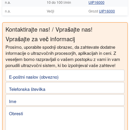
n.a.
10 do 100 l/min
UIP16000
n.a.
Večji
Grozd
UIP16000
Kontaktirajte nas! / Vprašajte nas!
Vprašajte za več informacij
Prosimo, uporabite spodnji obrazec, da zahtevate dodatne
informacije o ultrazvočnih procesorjih, aplikacijah in ceni. Z
veseljem bomo razpravljali o vašem postopku z vami in vam
ponudili ultrazvočni sistem, ki bo izpolnjeval vaše zahteve!
E-poštni naslov (obvezno)
Telefonska številka
Ime
Obresti