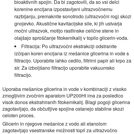
bioaktivnih spojin. Da bi zagotovili, da so vsi delci
korenine encijana izpostavljeni ultrazvočnemu
razbijanju, premaknite sonotrodo (ultrazvočni rog) skozi
gnojevko. Akustične kavitacijske sile, ki jih ustvarja
močni ultrazvok, motijo rastlinske celične stene in
olajšajo sproščanje fitokemikalij v topilo glicerin-voda.
Filtracija:
Po ultrazvočni ekstrakciji odstranite
izčrpan koren encijana iz mešanice glicerina in vode s
filtracijo. Uporabite lahko cedilo, filtrirni papir ali krpo za
sir. Za izboljšano filtracijo uporabite vakuumsko
filtracijo.
Uporaba mešanice glicerina in vode v kombinaciji z visoko
zmogljivim zvočnim aparatom UP200Ht ima za posledico
visok donos ekstrahiranih fitokemikalij. Blagi pogoji glicerina
zagotavljajo, da občutljive spojine ostanejo stabilne skozi
celoten proces.
Glicerin in njegove mešanice z vodo ali etanolom
zagotavljajo vsestranske možnosti topil za ultrazvočno