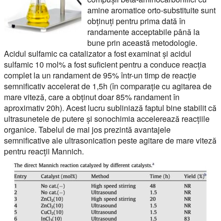
amine aromatice orto-substituite sunt
obținuți pentru prima dată în
randamente acceptabile până la
bune prin această metodologie.
Acidul sulfamic ca catalizator a fost examinat și acidul
sulfamic 10 mol% a fost suficient pentru a conduce reacția
complet la un randament de 95% într-un timp de reacție
semnificativ accelerat de 1,5h (în comparație cu agitarea de
mare viteză, care a obținut doar 85% randament în
aproximativ 20h). Acest lucru subliniază faptul bine stabilit că
ultrasunetele de putere și sonochimia accelerează reacțiile
organice. Tabelul de mai jos prezintă avantajele
semnificative ale ultrasonication peste agitare de mare viteză
pentru reacții Mannich.