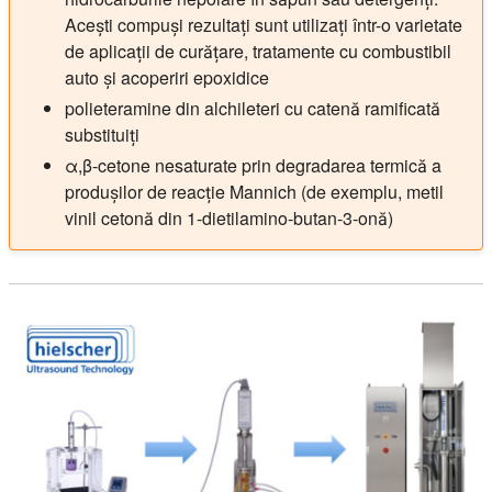
Acești compuși rezultați sunt utilizați într-o varietate
de aplicații de curățare, tratamente cu combustibil
auto și acoperiri epoxidice
polieteramine din alchileteri cu catenă ramificată
substituiți
α,β-cetone nesaturate prin degradarea termică a
produșilor de reacție Mannich (de exemplu, metil
vinil cetonă din 1-dietilamino-butan-3-onă)