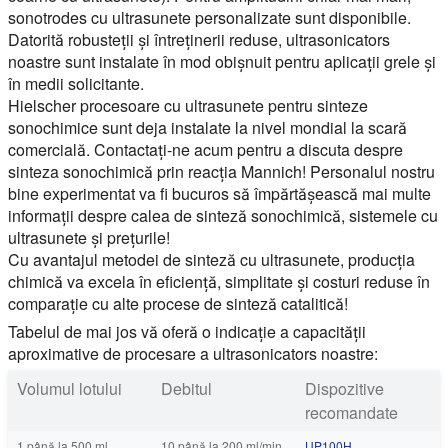
sonotrodes cu ultrasunete personalizate sunt disponibile.
Datorită robusteții și întreținerii reduse, ultrasonicators
noastre sunt instalate în mod obișnuit pentru aplicații grele și
în medii solicitante.
Hielscher procesoare cu ultrasunete pentru sinteze
sonochimice sunt deja instalate la nivel mondial la scară
comercială. Contactați-ne acum pentru a discuta despre
sinteza sonochimică prin reacția Mannich! Personalul nostru
bine experimentat va fi bucuros să împărtășească mai multe
informații despre calea de sinteză sonochimică, sistemele cu
ultrasunete și prețurile!
Cu avantajul metodei de sinteză cu ultrasunete, producția
chimică va excela în eficiență, simplitate și costuri reduse în
comparație cu alte procese de sinteză catalitică!
Tabelul de mai jos vă oferă o indicație a capacității
aproximative de procesare a ultrasonicators noastre:
Volumul lotului
Debitul
Dispozitive
recomandate
1 până la 500 ml
10 până la 200 ml/min
UP100H