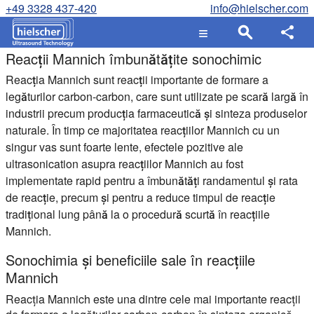
+49 3328 437-420
info@hielscher.com
Reacții Mannich îmbunătățite sonochimic
Reacția Mannich sunt reacții importante de formare a
legăturilor carbon-carbon, care sunt utilizate pe scară largă în
industrii precum producția farmaceutică și sinteza produselor
naturale. În timp ce majoritatea reacțiilor Mannich cu un
singur vas sunt foarte lente, efectele pozitive ale
ultrasonication asupra reacțiilor Mannich au fost
implementate rapid pentru a îmbunătăți randamentul și rata
de reacție, precum și pentru a reduce timpul de reacție
tradițional lung până la o procedură scurtă în reacțiile
Mannich.
Sonochimia și beneficiile sale în reacțiile
Mannich
Reacția Mannich este una dintre cele mai importante reacții