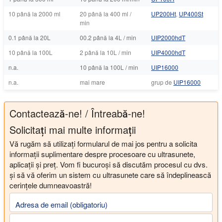
10 până la 2000 ml
20 până la 400 ml /
UP200Ht
,
UP400St
min
0.1 până la 20L
00.2 până la 4L / min
UIP2000hdT
10 până la 100L
2 până la 10L / min
UIP4000hdT
n.a.
10 până la 100L / min
UIP16000
n.a.
mai mare
grup de
UIP16000
Contactează-ne! / Întreabă-ne!
Solicitați mai multe informații
Vă rugăm să utilizați formularul de mai jos pentru a solicita
informații suplimentare despre procesoare cu ultrasunete,
aplicații și preț. Vom fi bucuroși să discutăm procesul cu dvs.
și să vă oferim un sistem cu ultrasunete care să îndeplinească
cerințele dumneavoastră!
Adresa de email (obligatoriu)