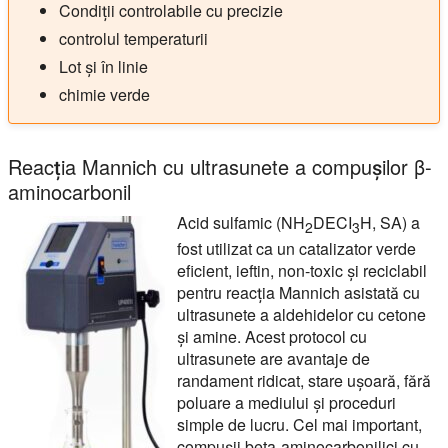
Condiții controlabile cu precizie
controlul temperaturii
Lot și în linie
chimie verde
Reacția Mannich cu ultrasunete a compușilor β-
aminocarbonil
Acid sulfamic (NH
DECI
H, SA) a
2
3
fost utilizat ca un catalizator verde
eficient, ieftin, non-toxic și reciclabil
pentru reacția Mannich asistată cu
ultrasunete a aldehidelor cu cetone
și amine. Acest protocol cu
ultrasunete are avantaje de
randament ridicat, stare ușoară, fără
poluare a mediului și proceduri
simple de lucru. Cel mai important,
compușii beta-aminocarbonilici cu