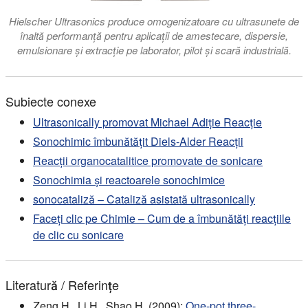
Hielscher Ultrasonics produce omogenizatoare cu ultrasunete de
înaltă performanță pentru aplicații de amestecare, dispersie,
emulsionare și extracție pe laborator, pilot și scară industrială.
Subiecte conexe
Ultrasonically promovat Michael Adiție Reacție
Sonochimic îmbunătățit Diels-Alder Reacții
Reacții organocatalitice promovate de sonicare
Sonochimia și reactoarele sonochimice
sonocataliză – Cataliză asistată ultrasonically
Faceți clic pe Chimie – Cum de a îmbunătăți reacțiile
de clic cu sonicare
Literatură / Referințe
Zeng H., Li H., Shao H. (2009):
One-pot three-