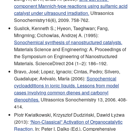
component Mannich-type reactions using sulfamic acid
catalyst under ultrasound irradiation.
Ultrasonics
Sonochemistry16(6), 2009. 758-762.
Suslick, Kenneth S.; Hyeon, Taeghwan; Fang,
Mingming; Cichowlas, Andrzej A. (1995):
Sonochemical synthesis of nanostructured catalysts.
Materials Science and Engineering: A. Proceedings of
the Symposium on Engineering of Nanostructured
Materials. ScienceDirect 204 (1–2): 186–192.
Bravo, José; Lopez, Ignacio; Cintas, Pedro; Silvero,
Guadalupe; Arévalo, María (2006):
Sonochemical
cycloadditions in ionic liquids. Lessons from model
cases involving common dienes and carbonyl
dienophiles.
Ultrasonics Sonochemistry 13, 2006. 408-
414.
Piotr Kwiatkowski, Krzysztof Dudziński, Dawid Łyżwa
(2013):
“Non-Classical” Activation of Organocatalytic
Reaction.
In: Peter I. Dalko (Ed.), Comprehensive