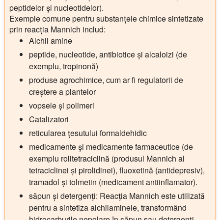
peptidelor și nucleotidelor).
Exemple comune pentru substanțele chimice sintetizate
prin reacția Mannich includ:
Alchil amine
peptide, nucleotide, antibiotice și alcaloizi (de
exemplu, tropinonă)
produse agrochimice, cum ar fi regulatorii de
creștere a plantelor
vopsele și polimeri
Catalizatori
reticularea țesutului formaldehidic
medicamente și medicamente farmaceutice (de
exemplu rolitetraciclină (produsul Mannich al
tetraciclinei și pirolidinei), fluoxetină (antidepresiv),
tramadol și tolmetin (medicament antiinflamator).
săpun și detergenți: Reacția Mannich este utilizată
pentru a sintetiza alchilaminele, transformând
hidrocarburile nepolare în săpun sau detergenți.