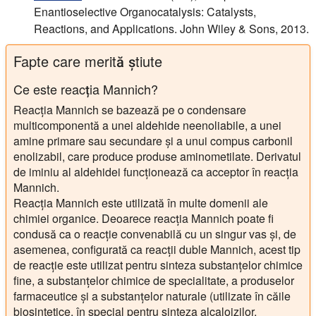
Enantioselective Organocatalysis: Catalysts,
Reactions, and Applications. John Wiley & Sons, 2013.
Fapte care merită știute
Ce este reacția Mannich?
Reacția Mannich se bazează pe o condensare
multicomponentă a unei aldehide neenoliabile, a unei
amine primare sau secundare și a unui compus carbonil
enolizabil, care produce produse aminometilate. Derivatul
de iminiu al aldehidei funcționează ca acceptor în reacția
Mannich.
Reacția Mannich este utilizată în multe domenii ale
chimiei organice. Deoarece reacția Mannich poate fi
condusă ca o reacție convenabilă cu un singur vas și, de
asemenea, configurată ca reacții duble Mannich, acest tip
de reacție este utilizat pentru sinteza substanțelor chimice
fine, a substanțelor chimice de specialitate, a produselor
farmaceutice și a substanțelor naturale (utilizate în căile
biosintetice, în special pentru sinteza alcaloizilor,