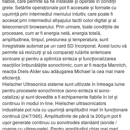
fiabile, care permite să fie instalate și operate în condiții
grele. Setările operaționale pot fi accesate și formate cu
ușurință prin intermediul meniului intuitiv, care poate fi
accesat prin intermediul afișajului tactil color digital și al
telecomenzii browserului. Prin urmare, toate condițiile de
procesare, cum ar fi energia netă, energia totală,
amplitudinea, timpul, presiunea și temperatura, sunt
înregistrate automat pe un card SD încorporat. Acest lucru vă
permite să revizuiți și să comparați rulările anterioare
sonicare și pentru a optimiza sinteza și funcționalizarea
reacțiilor îmbunătățite sonochimic, cum ar fi reacția Mannich,
reacția Diels-Alder sau adăugarea Michael la cea mai mare
eficiență.
Hielscher Ultrasonics sisteme sunt utilizate în întreaga lume
pentru procesele sonochimice (sono-sinteza si sono-
cataliza) și sunt dovedite a fi echipamente fiabile în lot și
continuu în modul in-line. Hielscher ultrasonicators
industriale pot rula cu ușurință amplitudini mari în funcționare
continuă (24/7/365). Amplitudinile de până la 200μm pot fi
ușor generate continuu cu sonotrodes standard (sonde /
coarne cu ultrasunete). Pentru amplitudini chiar mai mari,