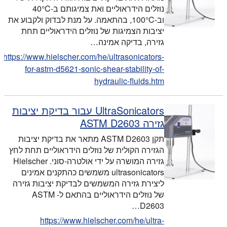
נוזלים הידראוליים ואת צמיגותם ב-40°C
וב-100°C, בהתאמה. על מנת לבדוק ולקבוע את
יציבות הצמיגות של נוזלים הידראוליים תחת
גזירה, בדיקה אמינה…
https://www.hielscher.com/he/ultrasonicators-
for-astm-d5621-sonic-shear-stability-of-
hydraulic-fluids.htm
UltraSonicators עבור בדיקת יציבות
גזירה ASTM D2603
תקן ASTM D2603 מתאר את בדיקת יציבות
הגזירה הקולית של נוזלים הידראוליים תחת לחץ
גזירה המושרה על ידי אולטרה-סוני. Hielscher
ultrasonicators משמשים כהתקנים אמינים
ליצירת גזירה המשמשים לבדיקת יציבות גזירה
של נוזלים הידראוליים בהתאם ל- ASTM
D2603…
https://www.hielscher.com/he/ultra-