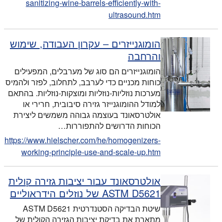
sanitizing-wine-barrels-efficiently-with-
ultrasound.htm
הומוגנייזרים – עקרון העבודה, שימוש
והרחבה
הומוגנייזרים הם סוג של מערבלים, המפעילים
כוחות מכניים כדי לערבב, לתחלוב, לפזר ולהמיס
מערכות נוזליות-נוזליות ומוצקות-נוזליות. בהתאם
למודל ההומוגנייזר גזירה סיבובית, חרירי או
אולטרסאונד בעוצמה גבוהה משמשים ליצירת
הכוחות הדרושים להתפוררות…
https://www.hielscher.com/he/homogenizers-
working-principle-use-and-scale-up.htm
אולטרסאונד עבור יציבות גזירה קולית
ASTM D5621 של נוזלים הידראוליים
שיטת הבדיקה הסטנדרטית ASTM D5621
מתארת את בדיקת יציבות הגזירה הקולית של