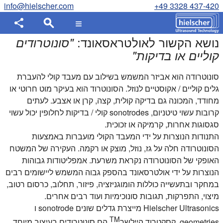
info@hielscher.com
+49 3328 437-420
נושא הקשור לאולטראסאונד:
"
סונוטרודים
קוליים או בדיקות
"
סונוטרודה הוא אביזר המשמש בשילוב עם מעבד קולי להעברת
גלים קוליים / אקוסטיים לנוזל. הסונוטרוד הוא בעיקר מוט חרוטי או
מחודד, המכונה גם בדיקה קולית, קצה, קרן או אצבע. לעתים
קרובות עשוי טיטניום, sonotrodes קולי / בדיקות לחלופין יכול עשוי
סגסוגות אחרות, קרמיקה או זכוכית.
התנודות הנוצרות על ידי המעבד הקולי מועברות באמצעות
הסונוטרודה חלה על גז, נוזל, מוצק או רקמה. העקירה של המשטח
האופקי של הסונוטרודה נקראת משרעת. אמפליטודות גבוהות
הנוצרות על ידי אולטרסאונד בהספק גבוה המשמש ליישומים רבים
במחקר ובתעשייה כוללות הומוגניזציה, פיזור, תחלוב, כרסום רטוב,
מיצוי, התפרקות, תגובות סונוכימיות ועוד רבים אחרים.
Hielscher Ultrasonics מייצרת גדלים שונים sonotrode ו
TM
geometries. קסקטרוד היילשר
הם סונוטרודים בעיצוב מיוחד