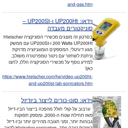
and-gas.htm
וידאו: UP200Ht ו-UP200St –
סוניקטורים מעבדה
בסרטון זה מוצגים מכשירי הסוניקציה Hielscher
200 Watts UP200Ht ו-UP200St עם ממשק
מגע דיגיטלי, המספקים הומוגניזציה מדויקת
וניתנת לשחזור עם ניטור טמפרטורה משולב.
למידע נוסף על מכשירי הסוניקציה הללו, לחצו
כאן!
https://www.hielscher.com/he/video-up200ht-
and-up200st-lab-sonicators.htm
וידאו: סונו-כורים לייצור ביודיזל
ערבוב על-קולי חולל מהפכה בייצור הביו-דיזל
מאז תחילת שנות ה-2000, ומספק תפוקות
גבוהות יותר, זמני תגובה מהירים יותר וביו-דיזל
באיכות טובה יותר. Hielscher sonicators לקצר