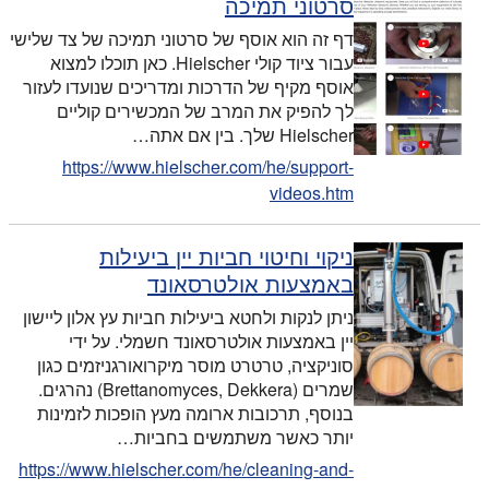
סרטוני תמיכה
דף זה הוא אוסף של סרטוני תמיכה של צד שלישי
עבור ציוד קולי Hielscher. כאן תוכלו למצוא
אוסף מקיף של הדרכות ומדריכים שנועדו לעזור
לך להפיק את המרב של המכשירים קוליים
Hielscher שלך. בין אם אתה…
https://www.hielscher.com/he/support-
videos.htm
ניקוי וחיטוי חביות יין ביעילות
באמצעות אולטרסאונד
ניתן לנקות ולחטא ביעילות חביות עץ אלון ליישון
יין באמצעות אולטרסאונד חשמלי. על ידי
סוניקציה, טרטרט מוסר מיקרואורגניזמים כגון
שמרים (Brettanomyces, Dekkera) נהרגים.
בנוסף, תרכובות ארומה מעץ הופכות לזמינות
יותר כאשר משתמשים בחביות…
https://www.hielscher.com/he/cleaning-and-