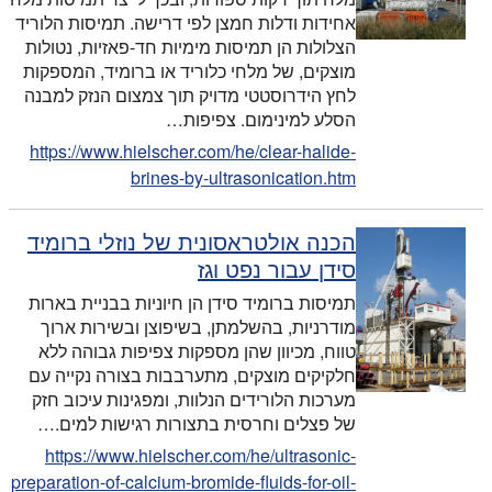
אחידות ודלות חמצן לפי דרישה. תמיסות הלוריד
הצלולות הן תמיסות מימיות חד-פאזיות, נטולות
מוצקים, של מלחי כלוריד או ברומיד, המספקות
לחץ הידרוסטטי מדויק תוך צמצום הנזק למבנה
הסלע למינימום. צפיפות…
https://www.hielscher.com/he/clear-halide-
brines-by-ultrasonication.htm
הכנה אולטראסונית של נוזלי ברומיד
סידן עבור נפט וגז
תמיסות ברומיד סידן הן חיוניות בבניית בארות
מודרניות, בהשלמתן, בשיפוצן ובשירות ארוך
טווח, מכיוון שהן מספקות צפיפות גבוהה ללא
חלקיקים מוצקים, מתערבבות בצורה נקייה עם
מערכות הלורידים הנלוות, ומפגינות עיכוב חזק
של פצלים וחרסית בתצורות רגישות למים.…
https://www.hielscher.com/he/ultrasonic-
preparation-of-calcium-bromide-fluids-for-oil-