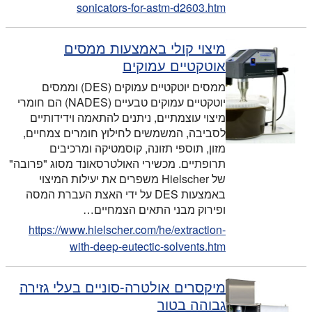
sonicators-for-astm-d2603.htm
מיצוי קולי באמצעות ממסים
אוטקטיים עמוקים
ממסים יוטקטיים עמוקים (DES) וממסים
יוטקטיים עמוקים טבעיים (NADES) הם חומרי
מיצוי עוצמתיים, ניתנים להתאמה וידידותיים
לסביבה, המשמשים לחילוץ חומרים צמחיים,
מזון, תוספי תזונה, קוסמטיקה ומרכיבים
תרופתיים. מכשירי האולטרסאונד מסוג "פרובה"
של Hielscher משפרים את יעילות המיצוי
באמצעות DES על ידי האצת העברת המסה
ופירוק מבני התאים הצמחיים…
https://www.hielscher.com/he/extraction-
with-deep-eutectic-solvents.htm
מיקסרים אולטרה-סוניים בעלי גזירה
גבוהה בטור