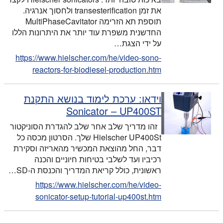
את זמן transesterification ולחסוך אנרגיה.
תוספת תא הזרימה MultiPhaseCavitator
החדשנית משפרת עוד יותר את היתרונות הללו
על ידי הצגת…
https://www.hielscher.com/he/video-sono-
reactors-for-biodiesel-production.htm
וידאו: ערכת לימוד בנושא התקנת
Sonicator – UP400ST
זהו מדריך שלב אחר שלב להגדרת הסוניקטור
Hielscher UP400St שלך. הסרטון מכסה כל
דבר, החל מהוצאת המכשיר מהאריזה וסקירת
רכיביו ועד לשלבי בטיחות חיוניים והכנה
ראשונית, כולל קריאת המדריך והכנסת ה-SD…
https://www.hielscher.com/he/video-
sonicator-setup-tutorial-up400st.htm