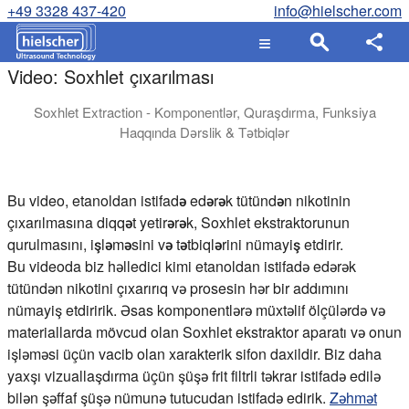
+49 3328 437-420
info@hielscher.com
Video: Soxhlet çıxarılması
Soxhlet Extraction - Komponentlər, Quraşdırma, Funksiya
Haqqında Dərslik & Tətbiqlər
Video Soxhlet ekstraktorunun nümayişini təqdim edir, onun əsa
Bu video, etanoldan istifadə edərək tütündən nikotinin
çıxarılmasına diqqət yetirərək, Soxhlet ekstraktorunun
qurulmasını, işləməsini və tətbiqlərini nümayiş etdirir.
Bu videoda biz həlledici kimi etanoldan istifadə edərək
tütündən nikotini çıxarırıq və prosesin hər bir addımını
nümayiş etdiririk. Əsas komponentlərə müxtəlif ölçülərdə və
materiallarda mövcud olan Soxhlet ekstraktor aparatı və onun
işləməsi üçün vacib olan xarakterik sifon daxildir. Biz daha
yaxşı vizuallaşdırma üçün şüşə frit filtrli təkrar istifadə edilə
bilən şəffaf şüşə nümunə tutucudan istifadə edirik.
Zəhmət