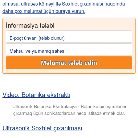
olmasa, ultrasəs köməyi ilə Soxhlet çıxarılması haqqında
daha çox məlumat üçün buraya vurun.
İnformasiya tələbi
E-poçt ünvanı (tələb olunur)
Məhsul və ya maraq sahəsi
Məlumat tələb edin
Video: Botanika ekstraktı
Ultrasonik Botanika Ekstraksiya - Botanika birləşmələrini
çıxarmaq üçün sonikatorlardan necə istifadə etmək olar.
Ultrasonik Soxhlet çıxarılması