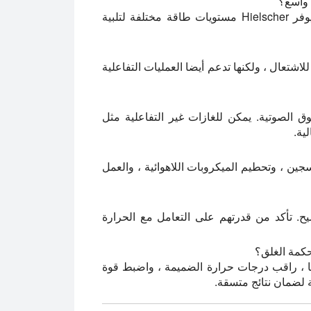
 واسع؟
نعم ، إذا كان حجم الصندوق ومصمما لمقياس العملية. يوفر Hielscher مستويات طاقة مختلفة لتلبية
شتعال ، ولكنها تدعم أيضا العمليات التفاعلية
ق الصوتية. يمكن للغازات غير التفاعلية مثل
لية.
جين ، وتحطيم الميكروبات اللاهوائية ، والعمل
. تأكد من قدرتهم على التعامل مع الحرارة
حكمة الغلق؟
يضا ، راقب درجات حرارة الضميمة ، واضبط قوة
لضمان نتائج متسقة.