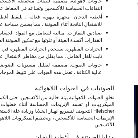
حاويات لاهوائية: مصممة للبيئات منخفضة الأكسج
الثقافات الحساسة للأكسجين وتساعد في الحفاظ على 
أغطية الدخان: مجهزة بتهوية فعالة ، تلتقط أغطية 
للاشتعال الناتجة أثناء الصوتنة ، مما يضمن مساحة عم
صناديق القفازات: مثالية للتعامل مع المواد الحسا
القفازات أكسدة العينة أو تلوثها مع تمكين الصوتنة الع
الخزانات المطهرة: تستخدم الخزانات المطهرة في ا
ثابت للغاز الخامل ، مما يقلل من مخاطر الاشتعال عن
حاويات الصوت: مصممة لتقليل مستويات الضوضاء
عالية الكثافة ، تعمل هذه العبوات على تثبيط الموجا
الصوتيات في العبوات اللاهوائية
تخلق العبوات اللاهوائية بيئة خالية من الأكسجين. حتى ا
الميكروبات أو تفسد الإنزيمات الحساسة أثناء خطوات ا
Hielscher التجويف لتسريع انهيار الخلايا وزيادة غلة 
الإنزيمات الحساسة للأكسجين ، وتحطيم الميكروبات اللاهو
للأكسجين.
مزايا الصوتنة في أغطية الدخان