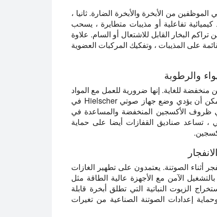
الموظفين من الأبخرة والأبخرة الضارة. ثانيا ،
يميائية تفاعلية أو مذيبات متطايرة ، يسحب
 تراكم البخار القابل للاشتعال أو السام. علاوة
ائمة على المذيبات ، وتفكيك المركبات العضوية
واء والرطوبة
منخفضة للغاية. إنها ضرورية للعمل مع المواد
النارية أو مساحيق المعادن التفاعلية أو أجزاء البطارية. يمكن أن يؤدي وضع جهاز صوتي Hielscher في
في ظروف الأكسجين المنخفضة والمساعدة في
تالي ، تساعد صناديق القفازات أيضا على حماية
كسجين.
انفجار
ر أثناء الصوتنة. يعتمدون على تطهير الغازات
بالتشغيل الآمن مع الأجهزة عالية الطاقة مثل
ذه الخزانات باستخراج الزيوت النباتية التي تطلق أبخرة قابلة
وحماية إعدادات الصوتنة الصناعية من تغيرات