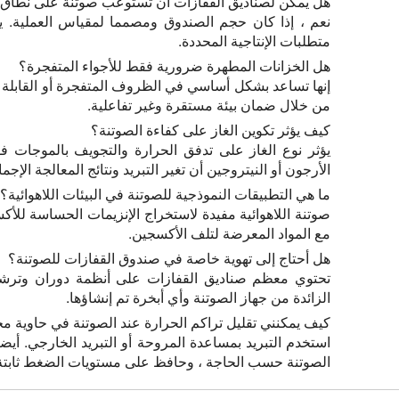
هل يمكن لصناديق القفازات أن تستوعب صوتنة على نطاق
متطلبات الإنتاجية المحددة.
هل الخزانات المطهرة ضرورية فقط للأجواء المتفجرة؟
إنها تساعد بشكل أساسي في الظروف المتفجرة أو القابلة للا
من خلال ضمان بيئة مستقرة وغير تفاعلية.
كيف يؤثر تكوين الغاز على كفاءة الصوتنة؟
يؤثر نوع الغاز على تدفق الحرارة والتجويف بالموجات فو
الأرجون أو النيتروجين أن تغير التبريد ونتائج المعالجة الإجما
ما هي التطبيقات النموذجية للصوتنة في البيئات اللاهوائية؟
صوتنة اللاهوائية مفيدة لاستخراج الإنزيمات الحساسة للأكس
مع المواد المعرضة لتلف الأكسجين.
هل أحتاج إلى تهوية خاصة في صندوق القفازات للصوتنة؟
تحتوي معظم صناديق القفازات على أنظمة دوران وترشيح
الزائدة من جهاز الصوتنة وأي أبخرة تم إنشاؤها.
كيف يمكنني تقليل تراكم الحرارة عند الصوتنة في حاوية م
استخدم التبريد بمساعدة المروحة أو التبريد الخارجي. أ
الصوتنة حسب الحاجة ، وحافظ على مستويات الضغط ثابتة 