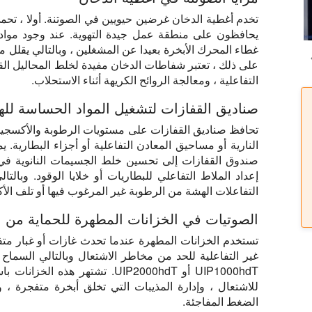
تخدم أغطية الدخان غرضين حيويين في الصوتنة. أولا ، تحمي 
يحافظون على منطقة عمل جيدة التهوية. عند وجود مواد ك
غطاء المحرك الأبخرة بعيدا عن المشغلين ، وبالتالي يقلل من
على ذلك ، تعتبر شفاطات الدخان مفيدة لخلط المحاليل الق
التفاعلية ، ومعالجة الروائح الكريهة أثناء الاستحلاب.
صناديق القفازات لتشغيل المواد الحساسة لله
تحافظ صناديق القفازات على مستويات الرطوبة والأكسجين 
صندوق القفازات إلى تحسين خلط الجسيمات النانوية 
إعداد الملاط التفاعلي للبطاريات أو خلايا الوقود. وبال
التفاعلات الهشة من الرطوبة غير المرغوب فيها أو تلف الأ
الصوتيات في الخزانات المطهرة للحماية من ال
تستخدم الخزانات المطهرة عندما تحدث غازات أو غبار متفج
غير التفاعلية للحد من مخاطر الاشتعال وبالتالي السماح 
UIP1000hdT أو UIP2000hdT. تشتهر ه
للاشتعال ، وإدارة المذيبات التي تخلق أبخرة متفجرة ، 
الضغط المفاجئة.