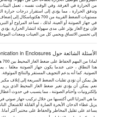
من الحرارة في الغرفة. وفي الوقت نفسه ، تعمل البيئا
وتدفق الحرارة ، مما يؤدي إلى استقرار درجات حرارة ا
مستويات الضغط القريبة من 700 هكت
في جهاز الصوتنة أو العينة. لذلك ، تساعد المراوح أو التبر
فإن نوع الغاز يؤثر على مدى سهولة انتشار الحرارة. يؤدي
إلى تحسين الاتساق ويحمي كل من العينات ومعدات الموجا
الأسئلة الشائعة حول Sonication in Enclosures
لماذا من المهم الحفاظ على ضغط الغاز المحيط بين 700 هيكباسكال و 1200 هيكتوباسكال؟
هذا النطاق ، حتى عندما يكون جهاز الصوتنة مغلقا ، ي
الصوتية. كما أنه يدعم التجويف المستقر والنتائج الموثوقة.
هل يمكن أن تؤدي تقلبات الضغط السريعة إلى إتلاف مكبر
بإلكترونيات وأختام الصوتنة ، مما يتسبب في حدوث أعطال 
ما هي المزايا التي أكتسبها من خلال تركيب جهاز صوتي في
يزيل غطاء الدخان الأبخرة الضارة أو القابلة للاشتعال النا
يساعد على تقليل المخاطر والحفاظ على مختبر أكثر أمانا.