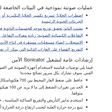
عمليات صوتنة نموذجية في البيئات الخاضعة لل
اضطراب الخلايا:
تسريع تكسير الخلايا البكتيرية أو ا
الجزيئات الحيوية الرئيسية
تشتت النانو:
تحقيق توزيع موحد للجسيمات النانوية في 
التفاعلات الكيميائية الصوتية:
زيادة معدلات التفاعل 
الاستحلاب:
إنشاء مستحلبات مستقرة في إنتاج الأدو
التفريغ:
القضاء على الغازات الذائبة التي يمكن أن تعط
إرشادات عامة لتشغيل Sonicator الآمن
فيما يلي توصيات قياسية لاستخدام أجهزة الصوتنة في العبوا
الفني. سوف نشارك بكل سرور نصائح محددة!
حافظ على ضغط الغاز المحيط بين 700 هكتوباسكال و 1200 هكتوباسكال في جميع الأوقات.
الحد من تغ
متوقفا.
استخدم تدابير التأريض والتفريغ الساكنة المناسبة ، 
تتبع درجة حرارة العلبة لتجنب ارتفاع درجة الحرارة أو