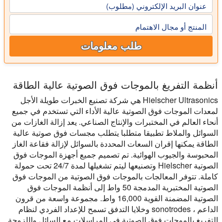
عنوان البريد الإلكتروني (مطلوب)
المنتج أو مجال الاهتمام
طلب معلومات
أنظمة التفريغ بالموجات فوق الصوتية عالية الطاقة
Hielscher Ultrasonics هي شركة تصنيع الخبرات طويلة الأجل
لمعدات الموجات فوق الصوتية عالية الأداء التي تستخدم في جميع
أنحاء العالم في المختبرات والإنتاج الصناعي. يعد إزالة الغازات من
السوائل والملاط تطبيقا متطلبا يتطلب مجسات فوق صوتية عالية
الطاقة يمكنها إقران السعات المحددة بالسوائل لإزالة فقاعة الغاز
المحبوسة والجيوب الهوائية. تم تصميم جميع أجهزة الموجات فوق
الصوتية Hielscher وتصنيعها ليتم تشغيلها لمدة 24/7 تحت حمولة
كاملة. تتوفر المعالجات بالموجات فوق الصوتية من الموجات فوق
الصوتية المختبرية المدمجة 50 واط إلى أنظمة الموجات فوق
الصوتية المضمنة القوية 16,000 واط. مجموعة واسعة من قرون
الداعم ، sonotrodes وخلايا التدفق تسمح للإعداد الفردي لنظام
التفريغ بالموجات فوق الصوتية في المراسلات مع السائل واللزوجة