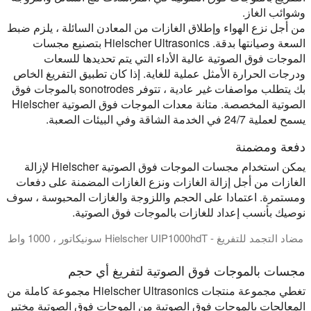
وشوائب الغاز.
من أجل نزع الهواء وإطلاق الغازات من المعادن السائلة ، يلزم ضبط
السعة وصيانتها بدقة. Hielscher Ultrasonics بتصنيع مجسات
الموجات فوق الصوتية عالية الأداء التي يتم تحديدها للسعات
ودرجات الحرارة الأمثل عملية للغاية. إذا كان تطبيق التفريغ الخاص
بك يتطلب مواصفات غير عادية ، تتوفر sonotrodes بالموجات فوق
الصوتية المخصصة. متانة معدات الموجات فوق الصوتية Hielscher
يسمح لعملية 24/7 في الخدمة الشاقة وفي البيئات الصعبة.
دفعة ومضمنة
يمكن استخدام مجسات الموجات فوق الصوتية Hielscher لإزالة
الغازات من أجل إزالة الغازات ونزع الغازات المضمنة على دفعات
ومستمرة. اعتمادا على الحجم واللزوجة والغازات المحبوسة ، سوف
نوصيك بأنسب إعداد للغازات بالموجات فوق الصوتية.
مضاد التجمد للتفريغ - Hielscher UIP1000hdT سونيكاتور ، 1000 واط
في هذا الفيديو ، نوضح قدرات التفريغ القوية ل Hielscher UIP1000hdT ، صوتي 1000 واط ، لأنه يزيل فقاعات الغاز بشكل فعال من دورق كبير من مضاد التجمد. الموجات فوق الصوتية لا يزيل فقاعات الغاز العالقة فحسب ، بل يقلل أيضا من محتوى الغاز المذاب ، مما يضمن أن السائل الخاص بك في حالة مثالية للاستخدام.
مجسات بالموجات فوق الصوتية لتفريغ أي حجم
تغطي مجموعة منتجات Hielscher Ultrasonics مجموعة كاملة من
المعالجات بالموجات فوق الصوتية من الموجات فوق الصوتية مختبر