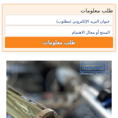
يوضح هذا الفيديو التفريغ الفعال للنفط اللزج (40cP). الموجات فوق الصوتية يزيل فقاعات الغاز العالقة الصغيرة من السائل ويقلل من مستوى الغاز المذاب تحت مستوى التوازن الطبيعي.
طلب معلومات
عنوان البريد الإلكتروني (مطلوب)
المنتج أو مجال الاهتمام
طلب معلومات