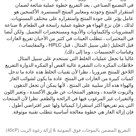
في التصنيع الصناعي ، يعد التفريغ خطوة عملية شائعة لضمان
استقرار المنتج وجودته ومعايير المنتج المستمرة. الأكسجين هو
عامل يؤثر على جودة المنتج واستقراره على مختلف المستويات.
لذلك ، فإن نزع الهواء هو خطوة عملية راسخة في الطعام & صناعة
المشروبات والكيماويات والأدوية ومستحضرات التجميل. ولكن أيضا
في المختبرات ، تتطلب العينات في كثير من الأحيان تفريغ الغازات
قبل التحليل (على سبيل المثال ، قبل HPLC ، والمقايسات ،
وقياسات الجسيمات ، وما إلى ذلك).
غالبا ما تجعل عمليات الخلط التي تستخدم على سبيل المثال
خلاطات المكره ذات الشفرة عالية القص أو المكره الدوارة التفريغ
اللاحق للمنتج ضروريا ، نظرا لأن تقنيات الخلط هذه عادة ما تدخل
كميات كبيرة من الغازات في المنتج. عادة ما يكون لشوائب الغاز
والهواء هذه آثار سلبية على المنتج ، لأنها يمكن أن تجعل الدهون
والزيوت فاسدة ، وتدهور المنتجات عن طريق الأكسدة ، وتغير اللون
والتغيرات غير المرغوب فيها في الرائحة والطعم. نظرا لأن المنتجات
التي يتم تفريغها أكثر استقرارا كيميائيا ولها عمر افتراضي أطول ،
فإن إزالة الغاز هي خطوة معالجة أساسية تتطلب تقنية موثوقة.
التفريغ المضمن بالموجات فوق الصوتية & إزالة رغوة الزيت (40cP)