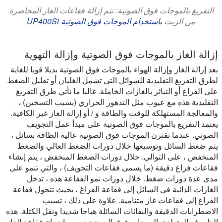
التفريغ بالموجات فوق الصوتية: تتم إزالة فقاعات الغاز المحاصرة
من الزيت
باستخدام الموجات فوق الصوتية UP400St
إزالة الغاز بالموجات فوق الصوتية وإزالة التهوية
يعد إزالة الغاز وإزالة الهواء بالموجات فوق الصوتية بديلا قويا للغاية
لطرق التفريغ التقليدية للسوائل التي تشمل الغليان أو تقليل الضغط
على الفراغ أو التباثر بالغازات الخاملة. غالبا ما تأتي طرق التفريغ
التقليدية هذه مع عيوب مثل التدهور الحراري (بسبب التسخين) ،
والمعالجة المستهلكة للوقت والطاقة و / أو إزالة الغاز غير الكافية.
يعتمد التفريغ بالموجات فوق الصوتية على مبدأ عمل التجويف
الصوتي. عندما تقترن الموجات فوق الصوتية عالية الطاقة بسائل ،
يتم ضغط السائل وتوسيعها خلال دورات الضغط العالي والضغط
المنخفض ، على التوالي. خلال دورات الضغط المنخفض ، يتم إنشاء
فقاعات فراغ دقيقة (ما يسمى فقاعات التجويف) ، والتي تنمو على
مدى عدة دورات ضغط. خلال دورات نمو الفقاعة هذه ، تدخل
الغازات الذائبة في السائل إلى فقاعة الفراغ ، بحيث تتحول فقاعة
الفراغ إلى فقاعات غاز متنامية. علاوة على ذلك ، تسبب
الاضطرابات الدقيقة والنفاثات السائلة هياجا شديدا ونقل الكتلة. هذه
الظروف المتولدة بالموجات فوق الصوتية تسبب اندماج فقاعة الغاز