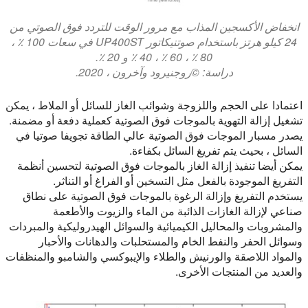
انخفاض الأكسجين المذاب مع مرور الوقت للتردد فوق الصوتي من
24 كيلو هرتز باستخدام صوتنيكاتور UP400ST في سعات 100 ٪ ،
80 ٪ ، 60 ٪ ، 40 ٪ و 20 ٪.
دراسة: ©روجنيرود وآخرون ، 2020.
اعتمادا على الحجم واللزوجة وشوائب الغاز للسائل أو الملاط ، يمكن
تشغيل إزالة التهوية بالموجات فوق الصوتية كعملية دفعة أو مضمنة.
يصدر مسبار الموجات فوق الصوتية عالي الطاقة تجويفا صوتيا في
السائل ، بحيث يتم تفريغ السائل بكفاءة.
يمكن أيضا تنفيذ إزالة الغاز بالموجات فوق الصوتية لتحسين أنظمة
التفريغ الموجودة بالفعل مثل التسخين أو الفراغ أو التناثر.
يستخدم التفريغ وإزالة الرغوة بالموجات فوق الصوتية على نطاق
صناعي لإزالة الغازات الذائبة من الماء والزيوت والأطعمة
والمشروبات والمحاليل الكيميائية والسوائل الهيدروليكية والمبردات
وسوائل الحفر والنفط الخام والمستحلبات والدهانات والأحبار
والمواد اللاصقة والورنيش والطلاء والإيبوكسي والشامبو والمنظفات
والعديد من المنتجات الأخرى.