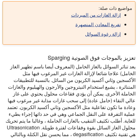
مواضيع ذات صلة:
إزالة الغازات من المبردات
تفريغ المعادن المنصهرة
إزالة رغوة السوائل
تعزيز بالموجات فوق الصوتية Sparging
يعد تناثر السوائل بالغاز الخامل (المعروف أيضا باسم تطهير الغاز
الخامل) علاجا شائعا لإزالة الغازات غير المرغوب فيها مثل
الأكسجين وثاني أكسيد الكربون من السائل. بالنسبة للتطبيقات
المتناثرة ، يشيع استخدام النيتروجين والأرجون والهيليوم والغازات
الخاملة الأخرى. يمكن أن يؤدي فقاعات محلول يحتوي على غاز
عالي النقاء (خامل عادة) إلى سحب غازات مذابة غير مرغوب فيها
وعادة ما تكون تفاعلية مثل الأكسجين وثاني أكسيد الكربون. تعتمد
عملية التفرقة على النقل الجماعي وهي في حد ذاتها إجراء بطيء
للغاية. أطلب تكثيف التنقيب بالغازات الخاملة ، وغالبا ما يتم تحريك
محلول الغاز السائل بقوة وفقاعات لفترة طويلة. Ultrasonication
هي تقنية تكثيف degasification ، مما يحسن نقل الكتلة وبالتالي