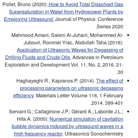
Pollet, Bruno (2020):
How to Avoid Total Dissolved Gas
Supersaturation in Water from Hydropower Plants by
Employing Ultrasound.
Journal of Physics: Conference
Series 2020.
Mahmood Amani, Salem Al-Juhani, Mohammed Al-
Jubouri, Rommel Yrac, Abdullah Taha (2016):
Application of Ultrasonic Waves for Degassing of
Drilling Fluids and Crude Oils
. Advances in Petroleum
Exploration and Development Vol. 11, No. 2, 2016. 21-
30.
Haghayeghi R.; Kapranos P. (2014):
The effect of
processing parameters on ultrasonic degassing
efficiency
. Materials Letter Volume 116, 1 February
2014. 399-401.
Servant G.; Caltagirone J.P.; Gérard A.; Laborde J.L.;
Hita A. (2000):
Numerical simulation of cavitation
bubble dynamics induced by ultrasound waves in a
high frequency reactor
. Ultrasonics Sonochemistry