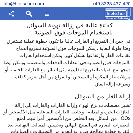
info@hielscher.com
+49 3328 437-420
كفاءة عالية في إزالة تهوية السوائل
باستخدام الموجات فوق الصوتية
في حين أن التفريغ أو الغازات غالبا ما تكون خطوة عملية تستغرق
وقتا طويلا للغاية ، يمكن للموجات فوق الصوتية تسريع اندماج
فقاعات الغاز وارتفاعها بشكل كبير. يمكن استخدام الغازات
بالموجات فوق الصوتية في إعدادات الدفعات والمضمنة ويمكن أيضا
دمجها مع تقنيات التفريغ التقليدية مثل التناثر مع الغازات الخاملة أو
مزيلات غاز المكره أو التسخين أو الفراغ من أجل تعزيز كفاءة
وسرعة إزالة الغاز.
إزالة الغاز من السوائل
تشير مصطلحات نزع الهواء وإزالة الغازات والغازات إلى إزالة
الغازات الحرة والمذابة ، وخاصة الغازات التفاعلية مثل الأكسجين أو
CO2 ، من السائل. يعد التخلص من الأكسجين أمرا مهما لمنع
التغييرات الضارة في المنتج النهائي وتحسين المعالجة النهائية. يعد
التفريغ خطوة معالجة ضرورية للعديد من التطبيقات والصناعات.