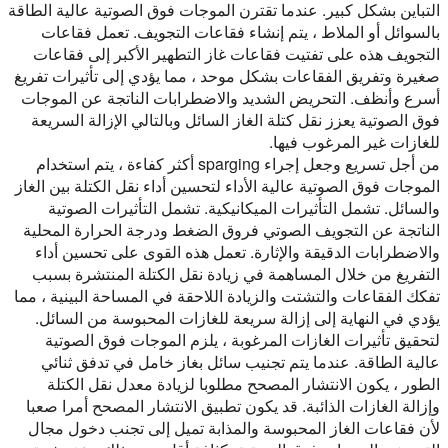
التباين بشكل كبير. عندما تقترن الموجات فوق الصوتية عالية الطاقة
بالسوائل أو الملاط ، يتم إنشاء فقاعات التجويف. تعمل فقاعات
التجويف هذه على تفتيت فقاعات غاز التطهير الأكبر إلى فقاعات
صغيرة وتفريق الفقاعات بشكل موحد ، مما يؤدي إلى تأثيرات تفريغ
أسرع وأنظف. التحريض الشديد والاضطرابات الناتجة عن الموجات
فوق الصوتية يعزز نقل كتلة الغاز السائل وبالتالي الإزالة السريعة
للغازات غير المرغوب فيها.
من أجل تسريع وجعل إجراء sparging أكثر كفاءة ، يتم استخدام
الموجات فوق الصوتية عالية الأداء لتحسين أداء نقل الكتلة بين الغاز
والسائل. تشمل التأثيرات الميكانيكية. تشمل التأثيرات الصوتية
الناتجة عن التجويف الصوتي فروق الضغط ودرجة الحرارة المحلية
والاضطرابات الدقيقة والإثارة. تعمل هذه القوى على تحسين أداء
التفريغ من خلال المساهمة في زيادة نقل الكتلة المنتشرة بسبب
تفكك الفقاعات والتشتت والزيادة اللاحقة في المساحة البينية ، مما
يؤدي في النهاية إلى إزالة سريعة للغازات المحبوسة من السائل.
لتحقيق تأثيرات الغازات المرغوبة ، يلزم الموجات فوق الصوتية
عالية الطاقة. عندما يتم تجنيب سائل بغاز خامل في تدفق ثنائي
الطور ، يكون الانتشار المصحح مطلوبا لزيادة معدل نقل الكتلة
وإزالة الغازات الذائبة. قد يكون تطبيق الانتشار المصحح أمرا صعبا
لأن فقاعات الغاز المحبوسة والمذابة تميل إلى تجنب دخول مجال