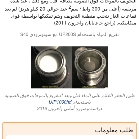
التجويف بالموجات فوق الصوتية بكثافة أقل. ومع ذلك ، عند شدة
2
مرتفعة (أعلى من 300 واط / سم
عند حوالي 20 كيلو هرتز) لم تعد
فقاعات الغاز تتجنب منطقة التجويف ويتم تفكيكها بواسطة قوى
ميكانيكية. (راجع جاغاناثان وآخرون 2011)
تفريغ المياه باستخدام UP200S مع سونوترودي S40
التفريغ من السوائل هو تطبيق قوي من أجهزة الموجات فوق الصوتية Hielscher. يظهر الفيديو Hielscher UP200S أثناء إزالة الغاز من الماء.
طين الحفر القائم على الماء قبل وبعد التفريغ بالموجات فوق الصوتية
باستخدام
UIP1000hd
دراسة وصورة أماني وآخرون 2016
طلب معلومات