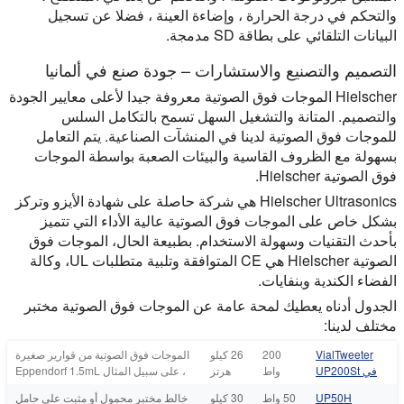
والتحكم في درجة الحرارة ، وإضاءة العينة ، فضلا عن تسجيل
البيانات التلقائي على بطاقة SD مدمجة.
التصميم والتصنيع والاستشارات – جودة صنع في ألمانيا
Hielscher الموجات فوق الصوتية معروفة جيدا لأعلى معايير الجودة
والتصميم. المتانة والتشغيل السهل تسمح بالتكامل السلس
للموجات فوق الصوتية لدينا في المنشآت الصناعية. يتم التعامل
بسهولة مع الظروف القاسية والبيئات الصعبة بواسطة الموجات
فوق الصوتية Hielscher.
Hielscher Ultrasonics هي شركة حاصلة على شهادة الأيزو وتركز
بشكل خاص على الموجات فوق الصوتية عالية الأداء التي تتميز
بأحدث التقنيات وسهولة الاستخدام. بطبيعة الحال، الموجات فوق
الصوتية Hielscher هي CE المتوافقة وتلبية متطلبات UL، وكالة
الفضاء الكندية وبنفايات.
الجدول أدناه يعطيك لمحة عامة عن الموجات فوق الصوتية مختبر
مختلف لدينا:
VialTweeter
200
26 كيلو
الموجات فوق الصوتية من قوارير صغيرة
في UP200St
واط
هرتز
، على سبيل المثال Eppendorf 1.5mL
UP50H
50 واط
30 كيلو
خالط مختبر محمول أو مثبت على حامل