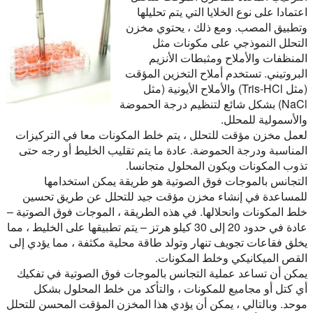
اعتمادا على نوع الخلايا التي يتم تحليلها
وتطبيق المصب. ومع ذلك ، يحتوي مخزن
التحلل النموذجي على مكونات مثل
المنظفات والأملاح ومثبطات الأنزيم
البروتيني. تستخدم أملاح التخزين المؤقت
(مثل Tris-HCl) والأملاح الأيونية (مثل
NaCl) بشكل شائع لتنظيم درجة الحموضة
والأسمولية للمحلل.
لعمل مخزن مؤقت للتحلل ، يتم خلط المكونات معا في التركيزات
المناسبة ودرجة الحموضة. عادة ما يتم تقليب الخليط أو رجه حتى
تذوب المكونات ويكون المحلول متجانسا.
التجانس بالموجات فوق الصوتية هو طريقة يمكن استخدامها
للمساعدة في إنشاء مخزن مؤقت جيد للتحلل عن طريق تحسين
خلط المكونات وانحلالها. في هذه الطريقة ، الموجات فوق الصوتية –
عادة في حدود 20 إلى 30 كيلو هرتز – يتم تطبيقها على الخليط ، مما
يخلق فقاعات تجويف تنهار وتولد طاقة محلية مكثفة ، مما يؤدي إلى
القص الميكانيكي وخلط المكونات.
يمكن أن تساعد عملية التجانس بالموجات فوق الصوتية في تفكيك
أي كتل أو مجاميع للمكونات ، والتأكد من خلط المحلول بشكل
موحد. وبالتالي ، يمكن أن يؤدي هذا المخزن المؤقت المحسن للتحلل