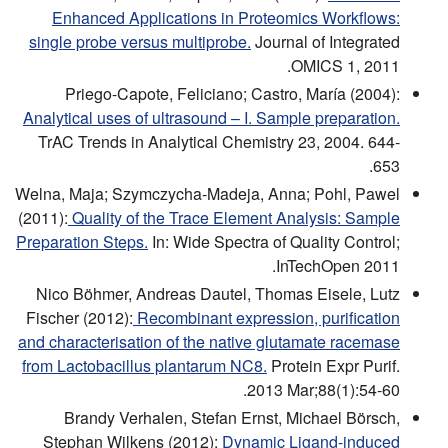
Enhanced Applications in Proteomics Workflows:
single probe versus multiprobe.
Journal of Integrated
OMICS 1, 2011.
Priego-Capote, Feliciano; Castro, María (2004):
Analytical uses of ultrasound – I. Sample preparation.
TrAC Trends in Analytical Chemistry 23, 2004. 644-
653.
Welna, Maja; Szymczycha-Madeja, Anna; Pohl, Pawel
(2011):
Quality of the Trace Element Analysis: Sample
Preparation Steps.
In: Wide Spectra of Quality Control;
InTechOpen 2011.
Nico Böhmer, Andreas Dautel, Thomas Eisele, Lutz
Fischer (2012):
Recombinant expression, purification
and characterisation of the native glutamate racemase
from Lactobacillus plantarum NC8.
Protein Expr Purif.
2013 Mar;88(1):54-60.
Brandy Verhalen, Stefan Ernst, Michael Börsch,
Stephan Wilkens (2012):
Dynamic Ligand-induced