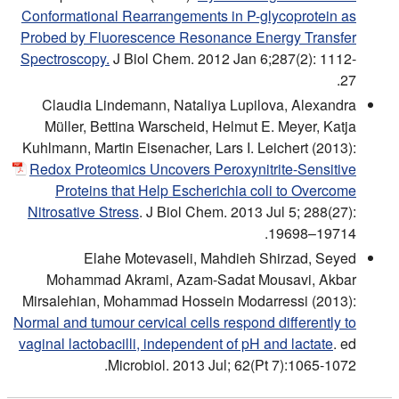
Conformational Rearrangements in P-glycoprotein as
Probed by Fluorescence Resonance Energy Transfer
Spectroscopy.
J Biol Chem. 2012 Jan 6;287(2): 1112-
27.
Claudia Lindemann, Nataliya Lupilova, Alexandra
Müller, Bettina Warscheid, Helmut E. Meyer, Katja
Kuhlmann, Martin Eisenacher, Lars I. Leichert (2013):
Redox Proteomics Uncovers Peroxynitrite-Sensitive
Proteins that Help Escherichia coli to Overcome
Nitrosative Stress
. J Biol Chem. 2013 Jul 5; 288(27):
19698–19714.
Elahe Motevaseli, Mahdieh Shirzad, Seyed
Mohammad Akrami, Azam-Sadat Mousavi, Akbar
Mirsalehian, Mohammad Hossein Modarressi (2013):
Normal and tumour cervical cells respond differently to
vaginal lactobacilli, independent of pH and lactate
. ed
Microbiol. 2013 Jul; 62(Pt 7):1065-1072.