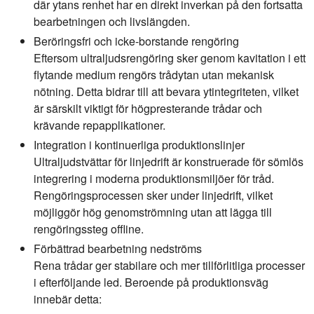
där ytans renhet har en direkt inverkan på den fortsatta
bearbetningen och livslängden.
Beröringsfri och icke-borstande rengöring
Eftersom ultraljudsrengöring sker genom kavitation i ett
flytande medium rengörs trådytan utan mekanisk
nötning. Detta bidrar till att bevara ytintegriteten, vilket
är särskilt viktigt för högpresterande trådar och
krävande repapplikationer.
Integration i kontinuerliga produktionslinjer
Ultraljudstvättar för linjedrift är konstruerade för sömlös
integrering i moderna produktionsmiljöer för tråd.
Rengöringsprocessen sker under linjedrift, vilket
möjliggör hög genomströmning utan att lägga till
rengöringssteg offline.
Förbättrad bearbetning nedströms
Rena trådar ger stabilare och mer tillförlitliga processer
i efterföljande led. Beroende på produktionsväg
innebär detta: