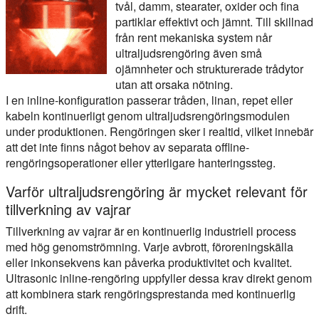
tvål, damm, stearater, oxider och fina
partiklar effektivt och jämnt. Till skillnad
från rent mekaniska system når
ultraljudsrengöring även små
ojämnheter och strukturerade trådytor
utan att orsaka nötning.
I en inline-konfiguration passerar tråden, linan, repet eller
kabeln kontinuerligt genom ultraljudsrengöringsmodulen
under produktionen. Rengöringen sker i realtid, vilket innebär
att det inte finns något behov av separata offline-
rengöringsoperationer eller ytterligare hanteringssteg.
Varför ultraljudsrengöring är mycket relevant för
tillverkning av vajrar
Tillverkning av vajrar är en kontinuerlig industriell process
med hög genomströmning. Varje avbrott, föroreningskälla
eller inkonsekvens kan påverka produktivitet och kvalitet.
Ultrasonic inline-rengöring uppfyller dessa krav direkt genom
att kombinera stark rengöringsprestanda med kontinuerlig
drift.