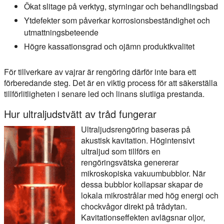
Ökat slitage på verktyg, styrningar och behandlingsbad
Ytdefekter som påverkar korrosionsbeständighet och
utmattningsbeteende
Högre kassationsgrad och ojämn produktkvalitet
För tillverkare av vajrar är rengöring därför inte bara ett
förberedande steg. Det är en viktig process för att säkerställa
tillförlitligheten i senare led och linans slutliga prestanda.
Hur ultraljudstvätt av tråd fungerar
Ultraljudsrengöring baseras på
akustisk kavitation. Högintensivt
ultraljud som tillförs en
rengöringsvätska genererar
mikroskopiska vakuumbubblor. När
dessa bubblor kollapsar skapar de
lokala mikrostrålar med hög energi och
chockvågor direkt på trådytan.
Kavitationseffekten avlägsnar oljor,