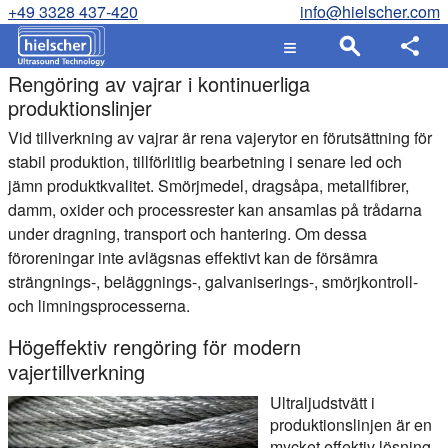
+49 3328 437-420
info@hielscher.com
Rengöring av vajrar i kontinuerliga
produktionslinjer
Vid tillverkning av vajrar är rena vajerytor en förutsättning för
stabil produktion, tillförlitlig bearbetning i senare led och
jämn produktkvalitet. Smörjmedel, dragsåpa, metallfibrer,
damm, oxider och processrester kan ansamlas på trådarna
under dragning, transport och hantering. Om dessa
föroreningar inte avlägsnas effektivt kan de försämra
strängnings-, beläggnings-, galvaniserings-, smörjkontroll-
och limningsprocesserna.
Högeffektiv rengöring för modern
vajertillverkning
Ultraljudstvätt i
produktionslinjen är en
mycket effektiv lösning