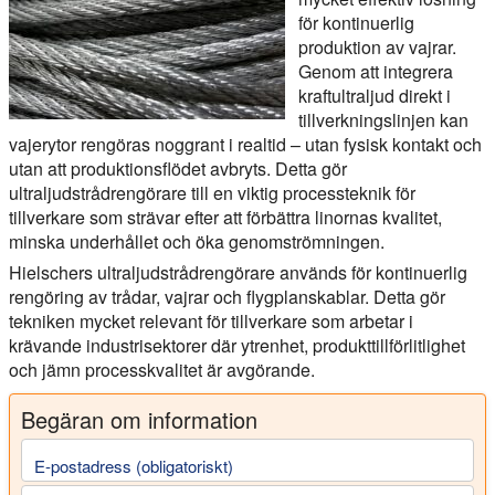
för kontinuerlig
produktion av vajrar.
Genom att integrera
kraftultraljud direkt i
tillverkningslinjen kan
vajerytor rengöras noggrant i realtid – utan fysisk kontakt och
utan att produktionsflödet avbryts. Detta gör
ultraljudstrådrengörare till en viktig processteknik för
tillverkare som strävar efter att förbättra linornas kvalitet,
minska underhållet och öka genomströmningen.
Hielschers ultraljudstrådrengörare används för kontinuerlig
rengöring av trådar, vajrar och flygplanskablar. Detta gör
tekniken mycket relevant för tillverkare som arbetar i
krävande industrisektorer där ytrenhet, produkttillförlitlighet
och jämn processkvalitet är avgörande.
Begäran om information
E-postadress (obligatoriskt)