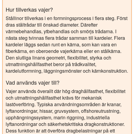
Hur tillverkas vajer?
Stållinor tillverkas i en formningsprocess i flera steg. Först
dras ståltrådar till önskad diameter. Därefter
värmebehandlas, ytbehandlas och smörjs trådarna. I
nästa steg tvinnas flera trådar samman till kardeler. Flera
kardeler läggs sedan runt en kärna, som kan vara en
fiberkärna, en oberoende vajerkärna eller en stålkärna.
Den slutliga linans geometri, flexibilitet, styrka och
utmattningshållfasthet beror på trådkvalitet,
kardelutformning, läggningsmönster och kärnkonstruktion.
Vad används vajer till?
Vajer används överallt där hög draghållfasthet, flexibilitet
och utmattningshållfasthet krävs för mekanisk
lastöverföring. Typiska användningsområden är kranar,
lyftanordningar, hissar, gruvsystem, offshoreutrustning,
upphängningssystem, marin riggning, industriella
lyftanordningar och säkerhetskritiska dragkonstruktioner.
Dess funktion är att överföra dragbelastningar på ett