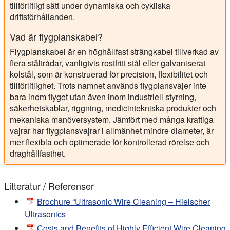
tillförlitligt sätt under dynamiska och cykliska
driftsförhållanden.
Vad är flygplanskabel?
Flygplanskabel är en höghållfast strängkabel tillverkad av
flera ståltrådar, vanligtvis rostfritt stål eller galvaniserat
kolstål, som är konstruerad för precision, flexibilitet och
tillförlitlighet. Trots namnet används flygplansvajer inte
bara inom flyget utan även inom industriell styrning,
säkerhetskablar, riggning, medicintekniska produkter och
mekaniska manöversystem. Jämfört med många kraftiga
vajrar har flygplansvajrar i allmänhet mindre diameter, är
mer flexibla och optimerade för kontrollerad rörelse och
draghållfasthet.
Litteratur / Referenser
Brochure “Ultrasonic Wire Cleaning – Hielscher
Ultrasonics
Costs and Benefits of Highly Efficient Wire Cleaning