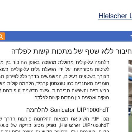
Hielscher 
חיבור ללא שטף של מתכות קשות לפלדה
הלחמה על-קולית מחוללת מהפכה באופן החיבור בין מתכו
לשיטות מסורתיות. על ידי הפעלת גלים על-קוליים בע
הצורך בשטפים רעילים, המשמשים בדרך כלל לפירוק תח
חומרים מאתגרים כמו טונגסטן קרביד, הלחמה קולית מ
בריאותיים והשפעה סביבתית. גישה חדשנית זו פותחת 
חזקים ואמינים בין מתכות קשות לפלדה.
Sonicator UIP1000hdT להלחמה
מכון RIF השיג את תוצאות ההלחמה פורצות הדרך
בדיוק ובעוצמה שלו. מכשיר חדיש זה מייצר גלים על-קו