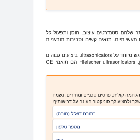
יכות הגבוהה ביותר שלהם סטנדרטים עיצוב. חוסן ותפעול קל
עשייתיים. תנאים קשים וסביבות תובעניות
Hielscher Ultrasonics היא חברה מוסמכת ISO לשים דגש מיוחד על ultrasonicators ביצועים גבוהים
שמציעות טכנולוגיה חדישה וידידותיות למשתמש. כמובן, Hielscher ultrasonicators הם תואמי CE
לחמה קולית, פרטים טכניים ומחירים. נשמח
ך ולהציע לך סוניקטור העונה על דרישותיך!
כתובת דוא"ל (חובה)
מספר טלפון
שם