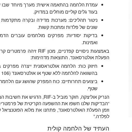
עמדת הלחמה בהתאמה אישית:
מערך מיוחד שבו ש
בעוד גלים קוליים מוחלים במדויק.
ניטור תהליכים:
מערכות מדידה ובקרה מתקדמות מב
שונים של פלדות ומתכות קשות.
בדיקות יסודיות:
מפרקים מולחמים עוברים הדמיה
ואמינות.
באמצעות ניסויים קפדניים, מכ
הפעלת אולטרסאונד. התוצאות מדהימות:
חיזוק כוח:
בהשוואה להלחמה ללא שטף או אולטרסאונד (106 מגפ"ס).
ביצועים תחרותיים:
כוח המפרק שהושג עם הלחמה קו
שטף.
הנריק אוליצקה, חוקר מוביל ב-RIF, הדגיש את חשיבות הממצאים:
“הבדיקות שלנו חשפו את ההשפעה הקריטית של פרמטרים של
וזמן הפעלת האולטרסאונד, פתחנו את מלוא הפוטנציאל 
לפלדה.”
העתיד של הלחמה קולית