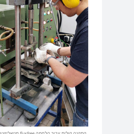
התקנה קולית עבור הלחמה fluxfree מטאליז