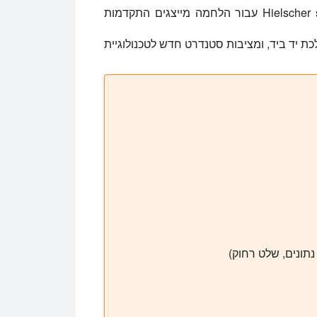
עם יכולתו לייצר מפרקים חזקים, ללא שטף, Hielscher sonicators עבור הלחמה מייצגים התקדמות
ת יכולות ללכת יד ביד, ומציבות סטנדרט חדש לטכנולוגיית
נתונים, שלט רחוק)