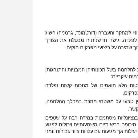
בחיפוש אחר פתרונות ייצור חדשניים וברי קיימא, מכון RIF למחקר והעברה (דורטמונד, גרמניה) השיג
לפלדה. גישה חדשנית זו מבטלת את הצורך
וך שמירה על ביצועי מפרקים חזקים.
 להלחמה בשל תכונותיהן המבניות והתנהגותן
ים עיקריים:
ות הלא תואמים של מתכות קשות ופלדה
פרקים.
ן טבעי על משטחי מתכת במהלך ההלחמה,
שר.
נציונליות מסתמכות במידה רבה על שטפים
יכונים בריאותיים משמעותיים ויכולים לפגוע
עילות אך מגיעות עם עלויות ציוד גבוהות וזמני