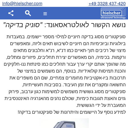
info@hielscher.com
+49 3328 437-420
נושא הקשור לאולטראסאונד:
"
סוניק בדיקה
"
סוניקטורים מסוג בדיקה חיוניים למילוי מספר יישומים. במעבדות
ביולוגיות וביוכימיות הם חיוניים לשיבוש תאים וליזה, ומאפשרים
מיצוי של רכיבים תוך-תאיים כמו דנ"א, רנ"א וחלבונים מתאים
ורקמות. בכימיה, הם מאפשרים יצירת תחליבים, פיזורים ומתלים,
מה שהופך אותם יקרי ערך עבור תהליכים כמו סינתזת ננו-חלקיקים
והכנת תמיסות קולואידיות. בנוסף, הם משמשים במיצוי של
תרכובות ביו-אקטיביות מחומרים צמחיים, שם הם משפרים את
התשואה ומקצרים את זמן העיבוד. בסביבות תעשייתיות,
סוניקטורים מסוג גשושית משמשים למשימות כגון ערבוב, פירוק
גזים והאצת תגובות כימיות, שכולם נהנים מהאנרגיה האינטנסיבית
המועברת על ידי הגשושית.
למידע נוסף על היישומים והיתרונות של סוניקטורים בדיקה!