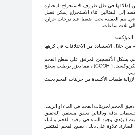
مكن إطلاقها في ظل ظروف الاستخراج المختارة
Te هو مذيب مثبت ، يتأكسد إلى النفثالين أثناء الاستخراج. يمكن فصل
اعي. تتم العملية تحت ضغط عند درجات حرارة
والي ثلاث ساعات.
 المؤكسد
ه من خلال الاستفادة من الاختلافات في كرهها
حم. يشكل الأكسجين المرفق على سطح الفحم
مجموعات الفينول القطبي (-OH) والكربونيل (-C = O) والكربوكسيل (-COOH) ، مما يعزز ترطيب سطح
يم.
لإزالة طبقات الأكسدة من جزيئات الفحم بحيث
قيق الحجم لجزيئات الفحم في الماء أو الزيت.
يمات بدقة وبالتالي تعليق مستقر. (لتحقيق
بت.) يؤدي وجود الماء في وقود الفحم والماء
ت الضارة. علاوة على ذلك ، يصبح الفحم المنتشر