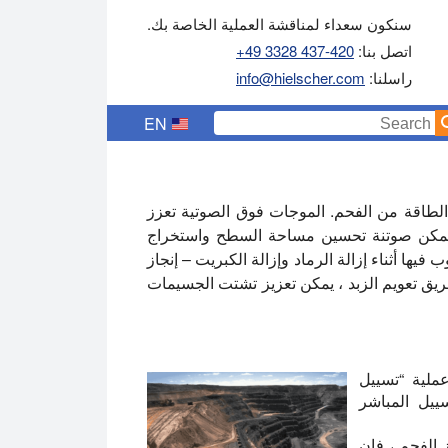
سنكون سعداء لمناقشة العملية الخاصة بك.
اتصل بنا:
+49 3328 437-420
راسلنا:
info@hielscher.com
EN
الطاقة من الفحم. الموجات فوق الصوتية تعزز
 ، يمكن صوتنة تحسين مساحة السطح واستخراج
 فيها أثناء إزالة الرماد وإزالة الكبريت – إنجاز
ريق تعويم الزبد ، يمكن تعزيز تشتت الجسيمات
ملية “تسييل
ييل المباشر
 الفحم ، فإن