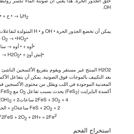
OH.
H
يا → • ح + •
2
يمكن أن تخضع الجذور الحرة • OH و • H المتولدة لتفاعلات ثانوية ، على النحو التالي:
→ •HO
•H + O
2
2
•أوه + • أوه → سا
•إتش أو
+ •HO
→ H2O
2
2
2
H2O2 المنتج غير مستقر ويقوم بتفريغ الأكسجين الناش
بعد التكييف بالموجات فوق الصوتية. يمكن أن يتفاعل الأكس
المعدنية الموجودة في اللب ويقلل من محتوى الأكسجين في
أكسدة البايرايت (FeS
) يحدث بسبب تفاعل O
مع FeS
.
2
2
2
+ 4 ساعات
2FeS + 3O
+ 2 ساعة
(OH)
2
2
+ 2 ساعة
FeS + 2O
O = الحديد (أوه)
2
2
2+
2FeS + 2O
+ 2H+ = 2Fe
2
استخراج الفحم