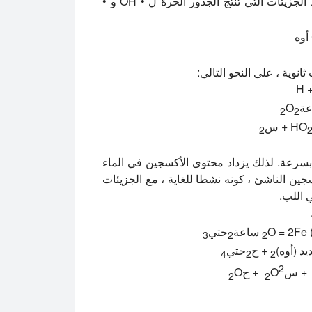
خلق الجذور الحرة. هذا يعني أن صوتنة الماء تكسر روابط الجزيئات التي تنتج الجذور الحرة ل • OH و •
 أوه
عة
O
2
2
+ س
2
ئ بسرعة. لذلك يزداد محتوى الأكسجين في الماء
جين الناشئ ، كونه نشطا للغاية ، مع الجزيئات
 اللب.
O = 2Fe 
حتي
3
2
2
+ ح
حتي
4
2
2
2-
+ س
O
+ ح
O
2
2