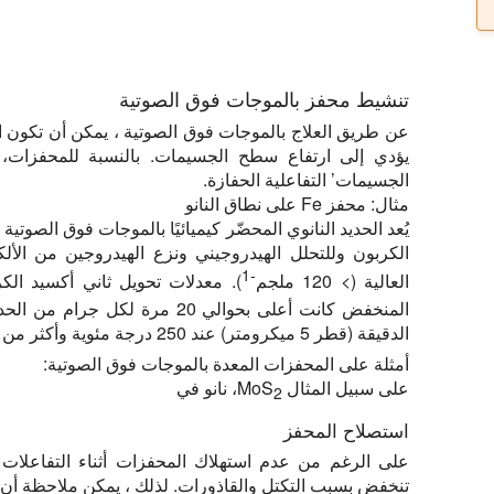
تنشيط محفز بالموجات فوق الصوتية
عن طريق العلاج بالموجات فوق الصوتية ، يمكن أن تكون
يؤدي إلى ارتفاع سطح الجسيمات. بالنسبة للمحفزات، 
الجسيمات’ التفاعلية الحفازة.
مثال: محفز Fe على نطاق النانو
يُعد الحديد النانوي المحضّر كيميائيًا بالموجات فوق الصوت
الكربون وللتحلل الهيدروجيني ونزع الهيدروجين من الأ
-1
العالية (> 120 ملجم
). معدلات تحويل ثاني أكسيد الكر
المنخفض كانت أعلى بحوالي 20 مرة
الدقيقة (قطر 5 ميكرومتر) عند 250 درجة مئوية وأكثر من 100 مرة أكثر نشاطا عند 200 درجة مئوية.
أمثلة على المحفزات المعدة بالموجات فوق الصوتية:
على سبيل المثال MoS
، نانو في
2
استصلاح المحفز
على الرغم من عدم استهلاك المحفزات أثناء التفاعلات ال
تنخفض بسبب التكتل والقاذورات. لذلك ، يمكن ملاحظة أن ا