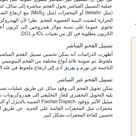
عملية التسييل المباشر تحول الفحم مباشرة إلى سائل. لذل
(مثل tetralin) أو المحفزات (مثل MoS
) مع ارتفاع ال
2
الحرارة لتفتيت البنية العضوية للفحم. نظرا لأن الهيدروكر
تحتوي عموما على نسبة مولار هيدروجين إلى كربون أع
الكربون مطلوبة في كل من تقنيات ICL و DCL.
تسييل الفحم المباشر
أظهرت الدراسات أنه يمكن تحسين تسييل الفحم المباشر 
ملحوظ. تم صوتنة ثلاثة أنواع مختلفة من الفحم البيتوميني 
الناجمة عن تورم و
تفريق
أدى إلى ارتفاع ملحوظ في غلة ال
تسييل الفحم غير المباشر
يليه التحويل التحفيزي للغاز التخليقي إلى هيدروكربونات
محفزات مثل المحفزات القائمة على الحديد. عن طريق 
تحسين كفاءة المحفزات بشكل كبير.