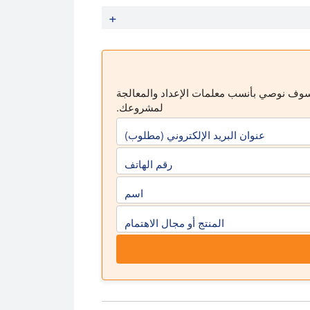
وجات فوق الصوتية لإزالة الرماد وإزالة الكبريت: التحقيق
كانغ ، دبليو ؛ شون ، ه. كونغ ، العاشر ؛ Li، M. (2009): التأثيرات الناجمة عن التغيرات في طبيعة
الفحم عالي الكبريت. علوم وتكنولوجيا التعدين
 سوف نوصي بأنسب معلمات الإعداد والمعالجة
لمشروعك.
عنوان البريد الإلكتروني (مطلوب)
رقم الهاتف
اسم
المنتج أو مجال الاهتمام