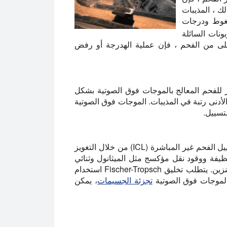
ك ، المذيبات
ضغوط ودرجات
بونات السائلة
لى من الفحم ، فإن عملية الهدرجة أو رفض
للفحم المعالج بالموجات فوق الصوتية بشكل
الأدنى رتبة في المذيبات. الموجات فوق الصوتية
تسييل.
يمكن تحويل الفحم إلى وقود سائل عن طريق عمليات تسييل الفحم غير المباشرة (ICL) من خلال التغويز
 نظيفة ووقود نقل مؤكسج مثل الميثانول وثنائي
ميثيل الأثير ووقود Fischer-Tropsch الشبيه بالديزل أو البنزين. يتطلب تخليق Fischer-Tropsch استخدام
الموجات فوق الصوتية
تجزئة الجسيمات
، يمكن