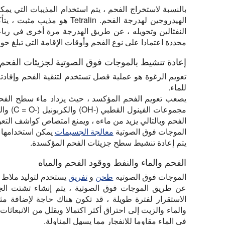
بالنسبة لاستخراج الفحم ، يتم استخدام المذيبات التي ي
الهيدروجين لهدرجة الفحم. tralin
النفثالين وتحويله ، عن طريق الهدرجة مرة أخرى في رب
محددة اعتمادا على نوع الفحم وأوقات الإقامة التي تبلغ ح
إعادة تنشيط بالموجات فوق الصوتية لجزيئات الفحم
تعويم الرغوة هو عملية فصل تستخدم لتنقية الفحم وإفادت
للماء.
يصعب تعويم الفحم المؤكسد ، حيث يزداد ماء سطح الف
الفحم وبالتالي يزيد من ماءه ، ويمنع امتصاص كواشف التعو
الموجات فوق الصوتية
معالجة الجسيمات
يمكن استخدامها 
يتم إعادة تنشيط سطح جزيئات الفحم المؤكسدة.
الفحم والماء والنفط ووقود الفحم والمياه
الموجات فوق الصوتيه
طحن
و
تفريق
يستخدم لتوليد ملاط د
عن طريق الموجات فوق الصوتية ، يتم إنشاء تشتت الجس
الاستقرار لفترة طويلة ، قد تكون هناك حاجة لإضافة مث
والماء والزيت إلى احتراق أكثر اكتمالا ويقلل من الانبعاثا
في الماء مقاوما للانفجار مما يسهل المناولة.