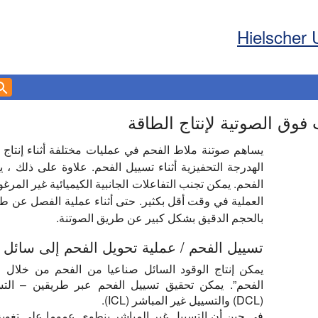
Hielscher 
فوق الصوتية لإنتاج الطاقة
يساهم صوتنة ملاط الفحم في عمليات مختلفة أثناء إنتاج 
الهدرجة التحفيزية أثناء تسييل الفحم. علاوة على ذلك
الفحم. يمكن تجنب التفاعلات الجانبية الكيميائية غير المرغوب
العملية في وقت أقل بكثير. حتى أثناء عملية الفصل عن ط
بالحجم الدقيق بشكل كبير عن طريق الصوتنة.
تسييل الفحم / عملية تحويل الفحم إلى سائل
يمكن إنتاج الوقود السائل صناعيا من الفحم من خلال ع
الفحم”. يمكن تحقيق تسييل الفحم عبر طريقين – التس
(DCL) والتسييل غير المباشر (ICL).
في حين أن التسييل غير المباشر ينطوي عموما على تغويز