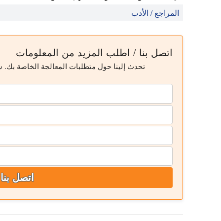
المراجع / الأدب
أمبيدكار ، ب. (2012): غسل الفحم بالم
التجريبي والنمذجة الميكانيكية. سبرينغر ، 2012.
اتصل بنا / اطلب المزيد من المعلومات
اللب بعد التكييف بالموجات فوق الصوتية على تعويم 
تحدث إلينا حول متطلبات المعالجة الخاصة بك.
19 ، 2009. 498-502.
اتصل بنا