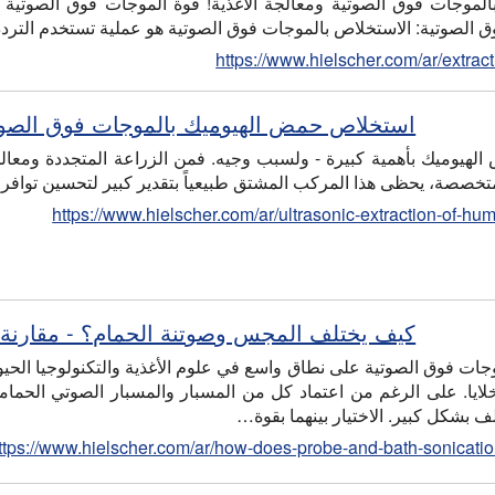
الموجات فوق الصوتية ومعالجة الأغذية! قوة الموجات فوق الصوتية 
ق الصوتية: الاستخلاص بالموجات فوق الصوتية هو عملية تستخدم الترد
https://www.hielscher.com/ar/extrac
استخلاص حمض الهيوميك بالموجات فوق الصوتية
يوميك بأهمية كبيرة - ولسبب وجيه. فمن الزراعة المتجددة ومعالجة ا
تخصصة، يحظى هذا المركب المشتق طبيعياً بتقدير كبير لتحسين توافر 
https://www.hielscher.com/ar/ultrasonic-extraction-of-hu
كيف يختلف المجس وصوتنة الحمام؟ - مقارنة ب
جات فوق الصوتية على نطاق واسع في علوم الأغذية والتكنولوجيا الحيو
خلايا. على الرغم من اعتماد كل من المسبار والمسبار الصوتي الحمام
ف بشكل كبير. الاختيار بينهما بقوة…
ttps://www.hielscher.com/ar/how-does-probe-and-bath-sonication