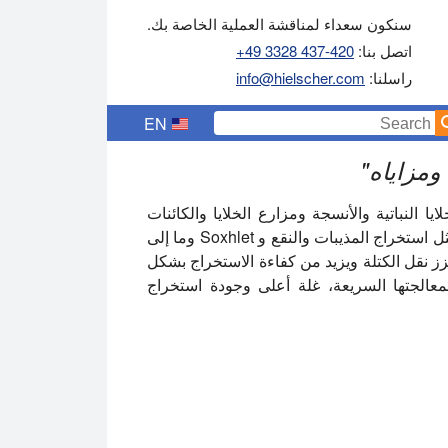
سنكون سعداء لمناقشة العملية الخاصة بك.
اتصل بنا:
+49 3328 437-420
راسلنا:
info@hielscher.com
EN
ومزاياه
"
 النباتية والأنسجة ومزارع الخلايا والكائنات
الحية الدقيقة. غالبا ما تكون عمليات الاستخراج التقليدية مثل استخراج المذيبات والنقع و Soxhlet وما إلى
زز نقل الكتلة ويزيد من كفاءة الاستخراج بشكل
عالجتها السريعة، غلة أعلى وجودة استخراج