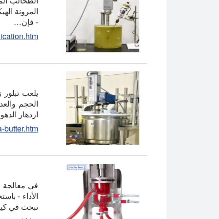
الطحالب المج
المرونة الهي
- فإن…
ication.htm
يلعب تبلور 
الحجم والعد
ازدهار الده
-butter.htm
في معالجة ال
الأداء - باس
تبحث في كي