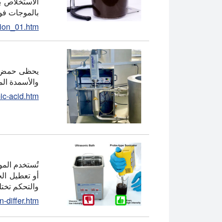
الاستخلاص ب
بالموجات فو
tion_01.htm
يحظى حمض اله
والأسمدة الم
mic-acid.htm
تُستخدم المو
أو تعطيل ال
والتحكم تختل
-differ.htm