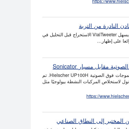
https://www.hiels
لمراقبة صحة التربة وتلوثها ، يجب استخراج وقياس الملوثات مثل المعادن النادرة. يسهل VialTweeter الاستخراج قبل التحليل في
رائعا على إظهار…
 مقابل مسبار Sonicator
يقارن هذا الفيديو كفاءة الاستخلاص بين الحمام بالموجات فوق الصوتية ومسبار الموجات فوق الصوتية Hielscher UP100H. تم
نول لاستخلاص المركبات النشطة بيولوجيًا مثل
https://www.hielsche
 المختبر إلى النطاق الصناعي