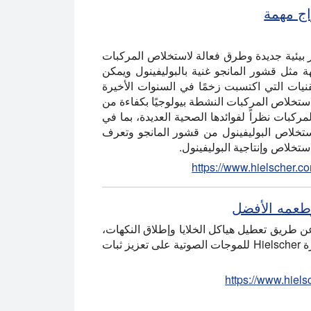
اج مهمة
بيئية جديدة وطرق فعالة لاستخلاص المركبات
هة مثل قشور المانجو غنية بالبوليفينول ويمكن
نيات التي اكتسبت زخمًا في السنوات الأخيرة
ستخلاص المركبات النشطة بيولوجيًا بكفاءة من
مركبات نظراً لفوائدها الصحية العديدة، بما في
استخلاص البوليفينول من قشور المانجو وتعرف
خلاص وإنتاجية البوليفينول.
https://www.hielscher.c
وطعمه الأفضل
 طريق تعطيل هياكل الخلايا وإطلاق النكهات،
ويظهر ذلك من خلال فاصل زمني مبرد. باستخدام عملية ميكانيكية بحتة، تعمل أجهزة Hielscher للموجات الصوتية على تعزيز ثبات
https://www.hielsc