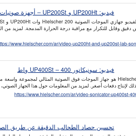
فيديو: UP200Ht و UP200St – أجهزة صوتيات المختبر
 دقيق وقابل للتكرار مع مراقبة درجة الحرارة المدمجة. لمزيد من الم
ttps://www.hielscher.com/ar/video-up200ht-and-up200st-lab-son
فيديو: سونيكاتور UP400St – 400 واط
Hielscher UP400St هو جهاز الموجات فوق الصوتية المثالي لمجموعة 
لك لإنتاج دفعات أصغر. لمزيد من المعلومات حول هذا الجهاز الصوتي، ي
https://www.hielscher.com/ar/video-sonicator-up400st-40
تحسين حصاد الطحالب الدقيقة عن طريق الصو