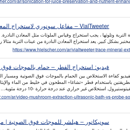
cher.com/ar/sonication-for-juice-preservation-and-nutrient-enha
VialTweeter – مفاعل سونوري لاستخراج المعادن النادرة من التربة
تبر بشكل كبير. يعد استخراج المعادن النادرة من عينات التربة مثالا 
https://www.hielscher.com/ar/vialtweeter-trace-mineral-ex
فيديو: استخراج الفطر – حمام بالموجات فوق الصوتية
الطريقتين باستخدام فطر «تشاغا» المطحون في خليط من الماء والإيثا
يتوستيرول. استخلاص غير حراري عند درجة حرارة -10 درجة مئوية…
r.com/ar/video-mushroom-extraction-ultrasonic-bath-vs-probe-so
سونيكاتور – هيلشر للموجات فوق الصوتية | من