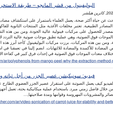
البوليفينول من قشر المانجو – طريقة الاستخر
,
كاثرين هيلشر
حث عن حياة أكثر صحة، يعمل العلماء باستمرار على استكشاف مصادر 
لمصادر الطبيعية. تعتبر مخلفات الأغذية مثل المنتجات الثانوية للفاك
مصدر للحصول على مركبات فينولية عالية الجودة. ومن بين هذه التق
الموجات فوق الصوتية، وهي عملية تطبق موجات صوتية عالية التردد لا
تية. ومن بين هذه المركبات، برزت مركبات البوليفينول كأحد أبرز هذه ال
 المضادة للأكسدة والمضادة للالتهابات. انضم إلينا في تعمقنا في 
تلاف معدات الموجات فوق الصوتية في إحداث فرق كبير في كفاءة الاست
om/ar/polyphenols-from-mango-peel-why-the-extraction-method-
فيديو: سونيكيشن عصير الجزر من أجل ثباته 
فيديو كيف يعمل الصوتنة على استقرار عصير الجزر العضوي الطازج عن
عصائر والمشروبات المهروسة وقوامها ومدة صلاحيتها,…
her.com/ar/video-sonication-of-carrot-juice-for-stability-and-bett