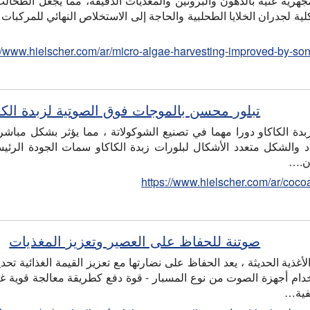
هرية غنية بالدهون والبروتين والمغذيات الدقيقة، مما يجعل الطحالب 
كلية لجدران الخلايا الطحلبية والحاجة إلى الاستخلاص النهائي للمركبات
://www.hielscher.com/ar/micro-algae-harvesting-improved-by-son
تبلور محسن بالموجات فوق الصوتية لزبدة الكا
زبدة الكاكاو دورا مهما في تصنيع الشوكولاتة ، مما يؤثر بشكل مباش
د والشكل متعدد الأشكال لبلورات زبدة الكاكاو سمات الجودة الرئيس
ون.…
https://www.hielscher.com/ar/cocoa
صوتنة للحفاظ على العصير وتعزيز المغذيات
أغذية الحديثة ، يعد الحفاظ على نضارتها مع تعزيز القيمة الغذائية تح
تخدام أجهزة الصوت من نوع المسبار - قوة دفع كطريقة معالجة قوية غير
فية…