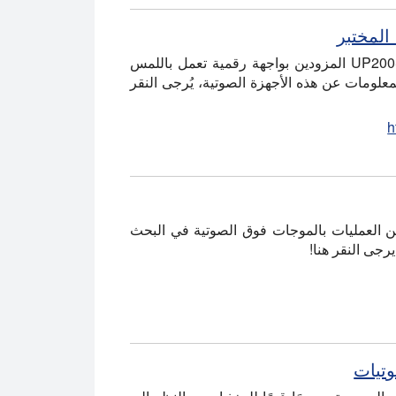
يعرض هذا الفيديو جهازي الموجات الصوتية Hielscher 200 وات UP200Ht و UP200St المزودين بواجهة رقمية تعمل باللمس
علومات عن هذه الأجهزة الصوتية، يُرجى النقر
h
واسعة من العمليات بالموجات فوق الصوتية في البحث
رجى النقر هنا!
تيات