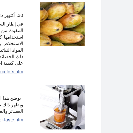
30. أكتوبر 2025
في إطار الب
المفيدة من ا
استخدامها ك
الاستخلاص ب
المواد النبا
ذلك الخصائص
على كيفية اخ
matters.htm
يوضح هذا ال
العصائر وال
er-taste.htm