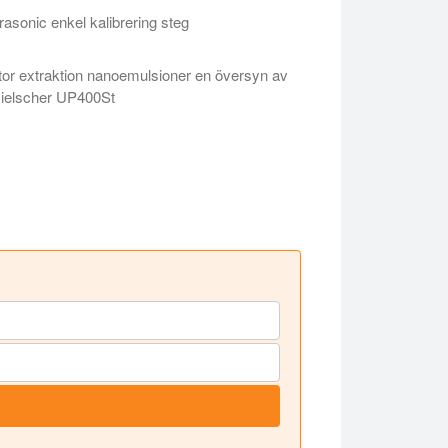
rasonic enkel kalibrering steg
alibrering steg
tor extraktion nanoemulsioner en översyn av
ielscher UP400St
tor extraktion nanoemulsioner en översyn av Hielscher UP400