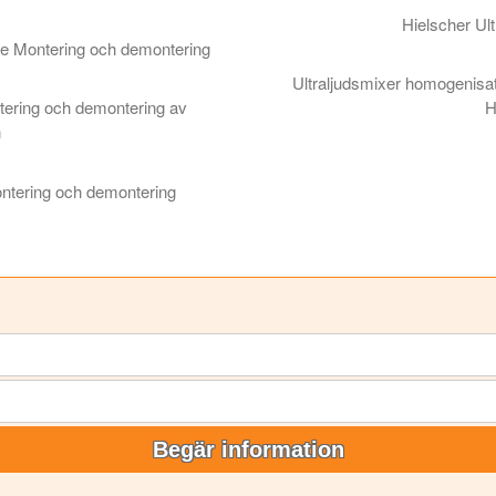
e underhåll, demontering och montering
Hielscher Ult
Hielscher Ultrasonic enkel k
de Montering och demontering
trode Montering och demontering
Ultraljudsmixer homogenisa
tering och demontering av
H
Ultraljudsmixer homogenisa
n
ering och demontering av Sonotrode / Horn
ntering och demontering
ering och demontering sonotrode / horn
Begär information