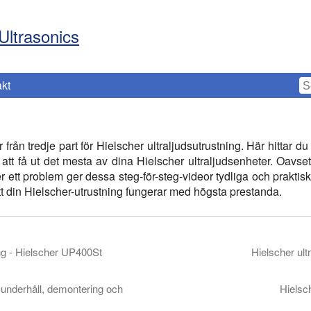
Ultrasonics
kt
från tredje part för Hielscher ultraljudsutrustning. Här hittar
att få ut det mesta av dina Hielscher ultraljudsenheter. Oavsett
 ett problem ger dessa steg-för-steg-videor tydliga och praktiska
 att din Hielscher-utrustning fungerar med högsta prestanda.
ling - Hielscher UP400St
Hielscher ult
 ställer in enheten direkt från transportfodralet, granskar de komp
Hielscher ultraljud UIP flöd
 underhåll, demontering och
Hielsc
Hielscher Flow Cell monter