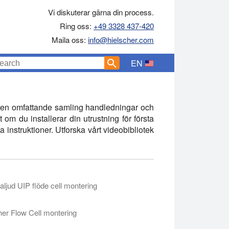
Vi diskuterar gärna din process.
Ring oss:
+49 3328 437-420
Maila oss:
info@hielscher.com
EN
 du en omfattande samling handledningar och
 om du installerar din utrustning för första
 instruktioner. Utforska vårt videobibliotek
raljud UIP flöde cell montering
onenter som ingår och lyfter fram viktiga säkerhetssteg för att ko
e cell montering
her Flow Cell montering
ing