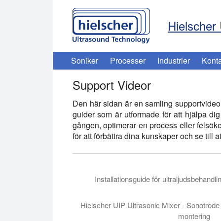
Hielscher 
Soniker
Processer
Industrier
Konta
Support Videor
Den här sidan är en samling supportvideor 
guider som är utformade för att hjälpa dig 
gången, optimerar en process eller felsöker
för att förbättra dina kunskaper och se till
Installationsguide för ultraljudsbehand
I den här handledningen går vi igenom hur du
Hielscher UIP Ultrasonic Mixer - Sonotrode
montering