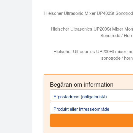
Hielscher UIP Ultrasonic Mixer - Sonotrod
Hielscher Ultrasonic Mixer UP400St Sonotro
Hielscher Ultrasonic Mixer UP400St Sono
Hielscher Ultrasonics UP200St Mixer Mon
Sonotrode / Hor
Hielscher Ultrasonics UP200St Mixer Mont
Hielscher Ultrasonics UP200Ht mixer mo
sonotrode / horn
Hielscher Ultrasonics UP200Ht mixer mont
Begäran om information
E-postadress (obligatoriskt)
Produkt eller intresseområde