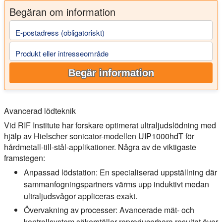
Begäran om information
E-postadress (obligatoriskt)
Produkt eller intresseområde
Begär information
Avancerad lödteknik
Vid RIF Institute har forskare optimerat ultraljudslödning med
hjälp av Hielscher sonicator-modellen UIP1000hdT för
hårdmetall-till-stål-applikationer. Några av de viktigaste
framstegen:
Anpassad lödstation:
En specialiserad uppställning där
sammanfogningspartners värms upp induktivt medan
ultraljudsvågor appliceras exakt.
Övervakning av processer:
Avancerade mät- och
kontrollsystem säkerställer reproducerbara resultat över