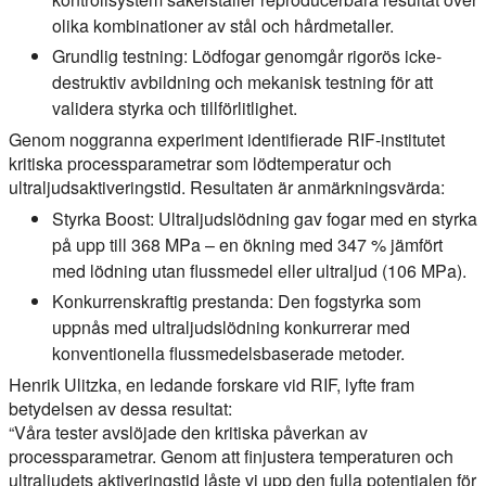
olika kombinationer av stål och hårdmetaller.
Grundlig testning:
Lödfogar genomgår rigorös icke-
destruktiv avbildning och mekanisk testning för att
validera styrka och tillförlitlighet.
Genom noggranna experiment identifierade RIF-institutet
kritiska processparametrar som lödtemperatur och
ultraljudsaktiveringstid. Resultaten är anmärkningsvärda:
Styrka Boost:
Ultraljudslödning gav fogar med en styrka
på upp till 368 MPa – en ökning med 347 % jämfört
med lödning utan flussmedel eller ultraljud (106 MPa).
Konkurrenskraftig prestanda:
Den fogstyrka som
uppnås med ultraljudslödning konkurrerar med
konventionella flussmedelsbaserade metoder.
Henrik Ulitzka, en ledande forskare vid RIF, lyfte fram
betydelsen av dessa resultat:
“Våra tester avslöjade den kritiska påverkan av
processparametrar. Genom att finjustera temperaturen och
ultraljudets aktiveringstid låste vi upp den fulla potentialen för