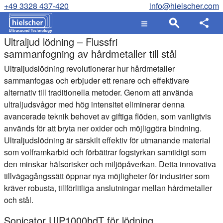
+49 3328 437-420
info@hielscher.com
Ultraljud lödning – Flussfri
sammanfogning av hårdmetaller till stål
Ultraljudslödning revolutionerar hur hårdmetaller
sammanfogas och erbjuder ett renare och effektivare
alternativ till traditionella metoder. Genom att använda
ultraljudsvågor med hög intensitet eliminerar denna
avancerade teknik behovet av giftiga flöden, som vanligtvis
används för att bryta ner oxider och möjliggöra bindning.
Ultraljudslödning är särskilt effektiv för utmanande material
som volframkarbid och förbättrar fogstyrkan samtidigt som
den minskar hälsorisker och miljöpåverkan. Detta innovativa
tillvägagångssätt öppnar nya möjligheter för industrier som
kräver robusta, tillförlitliga anslutningar mellan hårdmetaller
och stål.
Sonicator UIP1000hdT för lödning