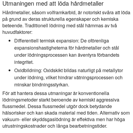
Utmaningen med att löda hårdmetaller
Hårdmetaller, såsom volframkarbid, är notoriskt svåra att löda
på grund av deras strukturella egenskaper och kemiska
beteende. Traditionell lödning med stål hämmas av två
huvudfaktorer:
Differentiell termisk expansion:
De oförenliga
expansionshastigheterna för hårdmetaller och stål
under lödningsprocessen kan äventyra förbandets
integritet.
Oxidbildning:
Oxidskikt bildas naturligt på metallytor
under lödning, vilket hindrar vätningsprocessen och
minskar bindningsstyrkan.
För att hantera dessa utmaningar är konventionella
lödningsmetoder starkt beroende av kemiskt aggressiva
flussmedel. Dessa flussmedel utgör dock betydande
hälsorisker och kan skada material med tiden. Alternativ som
vakuum- eller skyddsgaslödning är effektiva men har höga
utrustningskostnader och långa bearbetningstider.