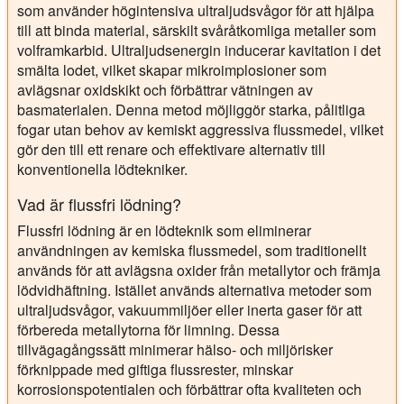
som använder högintensiva ultraljudsvågor för att hjälpa
till att binda material, särskilt svåråtkomliga metaller som
volframkarbid. Ultraljudsenergin inducerar kavitation i det
smälta lodet, vilket skapar mikroimplosioner som
avlägsnar oxidskikt och förbättrar vätningen av
basmaterialen. Denna metod möjliggör starka, pålitliga
fogar utan behov av kemiskt aggressiva flussmedel, vilket
gör den till ett renare och effektivare alternativ till
konventionella lödtekniker.
Vad är flussfri lödning?
Flussfri lödning är en lödteknik som eliminerar
användningen av kemiska flussmedel, som traditionellt
används för att avlägsna oxider från metallytor och främja
lödvidhäftning. Istället används alternativa metoder som
ultraljudsvågor, vakuummiljöer eller inerta gaser för att
förbereda metallytorna för limning. Dessa
tillvägagångssätt minimerar hälso- och miljörisker
förknippade med giftiga flussrester, minskar
korrosionspotentialen och förbättrar ofta kvaliteten och