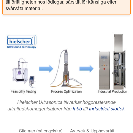
tillförlitligheten hos lödfogar, särskilt för känsliga eller
svårvåta material.
Hielscher Ultrasonics tillverkar högpresterande
ultraljudshomogenisatorer från
labb
till
industriell storlek.
Sitemap (på engelska)
Avtryck & Upphovsrätt