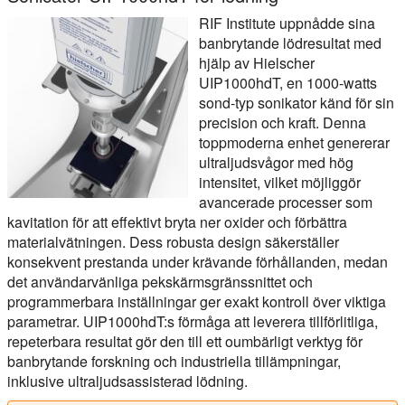
RIF Institute uppnådde sina
banbrytande lödresultat med
hjälp av Hielscher
UIP1000hdT, en 1000-watts
sond-typ sonikator känd för sin
precision och kraft. Denna
toppmoderna enhet genererar
ultraljudsvågor med hög
intensitet, vilket möjliggör
avancerade processer som
kavitation för att effektivt bryta ner oxider och förbättra
materialvätningen. Dess robusta design säkerställer
konsekvent prestanda under krävande förhållanden, medan
det användarvänliga pekskärmsgränssnittet och
programmerbara inställningar ger exakt kontroll över viktiga
parametrar. UIP1000hdT:s förmåga att leverera tillförlitliga,
repeterbara resultat gör den till ett oumbärligt verktyg för
banbrytande forskning och industriella tillämpningar,
inklusive ultraljudsassisterad lödning.