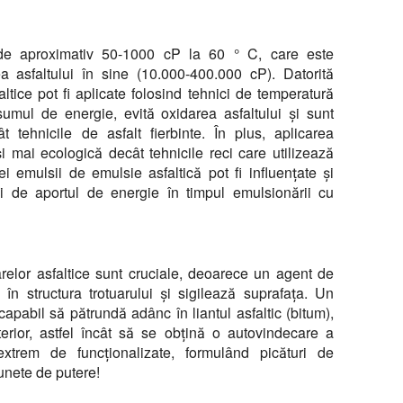
ți de aproximativ 50-1000 cP la 60 ° C, care este
a asfaltului în sine (10.000-400.000 cP). Datorită
altice pot fi aplicate folosind tehnici de temperatură
umul de energie, evită oxidarea asfaltului și sunt
 tehnicile de asfalt fierbinte. În plus, aplicarea
i mai ecologică decât tehnicile reci care utilizează
i emulsii de emulsie asfaltică pot fi influențate și
și de aportul de energie în timpul emulsionării cu
relor asfaltice sunt cruciale, deoarece un agent de
 în structura trotuarului și sigilează suprafața. Un
capabil să pătrundă adânc în liantul asfaltic (bitum),
interior, astfel încât să se obțină o autovindecare a
 extrem de funcționalizate, formulând picături de
unete de putere!