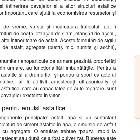
și întinerirea pavajelor și a altor structuri asfaltice
or important, care ajută la economisirea resurselor și
te de vreme, vârstă și încărcătura traficului, pot fi
arnituri de ceață, etanșări de șlam, etanșări de așchii,
alte întineritoare de asfalt. Aceste formulări de sigilii
e asfalt, agregate (pietriș mic, numite și așchii),
anumite nanoparticule de armare prezintă proprietăți
rin urmare, au funcționalități îmbunătățite. Pentru a
 asfaltic și a drumurilor și pentru a spori caracterul
native, ar fi aditivii amestecați ultrasonically și
e asfaltice, care au capacitatea de auto-reparare, sunt
avajelor existente în viitor.
 pentru emulsii asfaltice
mponente principale: asfalt, apă și un surfactant
picături de ciment asfaltic în apă, o emulsie de asfalt
ă cu agregate. O emulsie trebuie “pauză” rapid la
mestecat sau după ce a fost pulverizat. Ruperea este