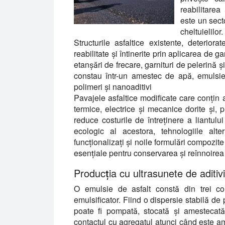
reabilitarea 
este un sect
cheltuielilor.
Structurile asfaltice existente, deteriora
reabilitate și întinerite prin aplicarea de g
etanșări de frecare, garnituri de pelerină și 
constau într-un amestec de apă, emulsie d
polimeri și nanoaditivi
Pavajele asfaltice modificate care conțin 
termice, electrice și mecanice dorite și, p
reduce costurile de întreținere a liantului
ecologic al acestora, tehnologiile alter
funcționalizați și noile formulări compozit
esențiale pentru conservarea și reînnoirea p
Producția cu ultrasunete de aditivi
O emulsie de asfalt constă din trei co
emulsificator. Fiind o dispersie stabilă de 
poate fi pompată, stocată și amestecat
contactul cu agregatul atunci când este a