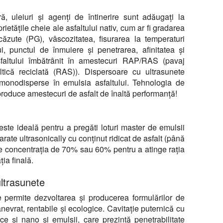
ă, uleiuri și agenți de întinerire sunt adăugați la
rietățile cheie ale asfaltului nativ, cum ar fi gradarea
căzute (PG), vâscozitatea, fisurarea la temperaturi
ui, punctul de înmuiere și penetrarea, afinitatea și
 asfaltului îmbătrânit în amestecuri RAP/RAS (pavaj
altică reciclată (RAS)). Dispersoare cu ultrasunete
 monodisperse în emulsia asfaltului. Tehnologia de
roduce amestecuri de asfalt de înaltă performanță!
ste ideală pentru a pregăti loturi master de emulsii
arate ultrasonically cu conținut ridicat de asfalt (până
nge concentrația de 70% sau 60% pentru a atinge rația
ția finală.
ultrasunete
 permite dezvoltarea și producerea formulărilor de
anevrat, rentabile și ecologice. Cavitație puternică cu
ce și nano și emulsii, care prezintă penetrabilitate