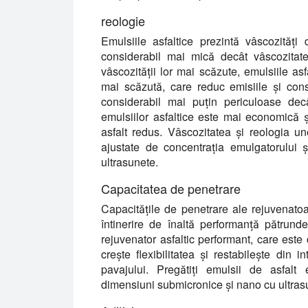
reologie
Emulsiile asfaltice prezintă vâscozită
considerabil mai mică decât vâscozitate
vâscozității lor mai scăzute, emulsiile asf
mai scăzută, care reduc emisiile și cons
considerabil mai puțin periculoase decât
emulsiilor asfaltice este mai economică ș
asfalt redus. Vâscozitatea și reologia une
ajustate de concentrația emulgatorului 
ultrasunete.
Capacitatea de penetrare
Capacitățile de penetrare ale rejuvenatoa
întinerire de înaltă performanță pătrunde
rejuvenator asfaltic performant, care este 
crește flexibilitatea și restabilește din 
pavajului. Pregătiți emulsii de asfalt
dimensiuni submicronice și nano cu ultras