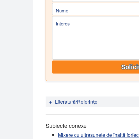
Nume
Interes
Solici
Literatură/Referințe
Ezio Santagata, Orazio Baglieri, Luc
Aimonetto (2015):
Subiecte conexe
Efectul sonicării asupra proprietăților 
cu nanoaditivi.
Construcții și materia
Mixere cu ultrasunete de înaltă forfeca