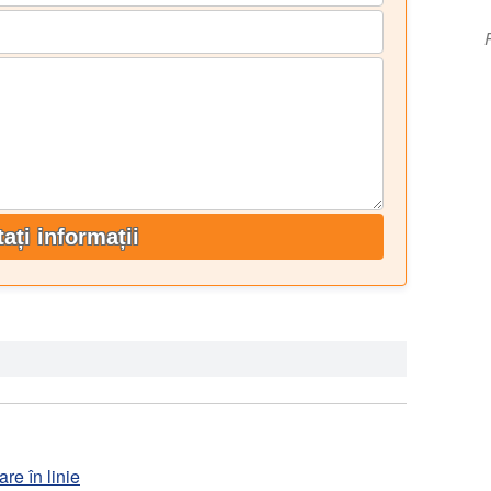
tați informații
ia Tsantilis, Giuseppe Chiappinelli, Ilaria Brignone
la temperaturi ridicate ale lianților bituminoși întăriți
le de construcții, volumul 75, 2015. 395-403.
re în linie