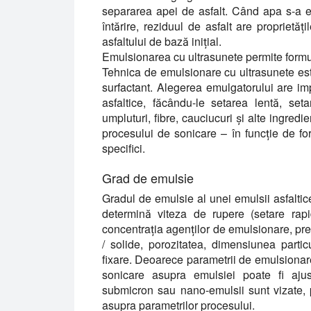
separarea apei de asfalt. Când apa s-a ev
întărire, reziduul de asfalt are proprietăț
asfaltului de bază inițial.
Emulsionarea cu ultrasunete permite formula
Tehnica de emulsionare cu ultrasunete est
surfactant. Alegerea emulgatorului are imp
asfaltice, făcându-le setarea lentă, seta
umpluturi, fibre, cauciucuri și alte ingredi
procesului de sonicare – în funcție de f
specifici.
Grad de emulsie
Gradul de emulsie al unei emulsii asfaltice 
determină viteza de rupere (setare rapi
concentrația agenților de emulsionare, prec
/ solide, porozitatea, dimensiunea parti
fixare. Deoarece parametrii de emulsionare 
sonicare asupra emulsiei poate fi ajust
submicron sau nano-emulsii sunt vizate, p
asupra parametrilor procesului.