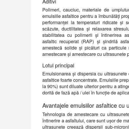
Aditivi
Polimeri, cauciuc, materiale de umplutur
emulsiile asfaltice pentru a îmbunătăți prop
performanței la temperaturi ridicate și s
scăzute, ductilitatea și relaxarea stresul
stabilitatea cu polimerii și întinerirea
asfaltic recuperat (RAP) și șindrilă asf
amestecă solide și picături ca particule
amestecare și amestecare cu ultrasunete p
Lotul principal
Emulsionarea și dispersia cu ultrasunete e
asfaltice foarte concentrate. Emulsiile prep
la 90%) sunt diluate ulterior pentru a ati
dorită de fază apă / ulei în funcție de aplica
Avantajele emulsiilor asfaltice cu 
Tehnologia de amestecare cu ultrasunete
întinerire a asfaltului, care sunt ușor de m
ultrasunete creează dispersii sub-microni