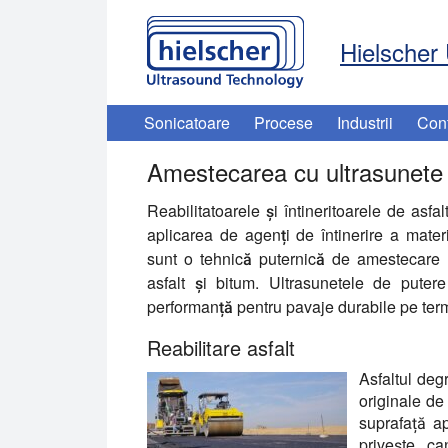
Hielscher 
Sonicatoare
Procese
Industrii
Con
Amestecarea cu ultrasunete a 
Reabilitatoarele și întineritoarele de asfa
aplicarea de agenți de întinerire a mater
sunt o tehnică puternică de amestecare a
asfalt și bitum. Ultrasunetele de putere
performanță pentru pavaje durabile pe ter
Reabilitare asfalt
Asfaltul degr
originale de 
suprafață ap
privește ca