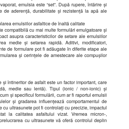
aporat, emulsia este “set”. După rupere, întărire și
ile de aderență, durabilitate și rezistență la apă ale
rea emulsiilor asfaltice de înaltă calitate
e compatibilă cu mai multe formulări emulgatoare și
act asupra caracteristicilor de setare ale emulsiilor
rea medie și setarea rapidă. Aditivi, modificatori,
ente de formulare pot fi adăugate în diferite etape ale
ormularea și cerințele de amestecare ale compușilor
și întineritor de asfalt este un factor important, care
dă, medie sau lentă). Tipul (ionic / non-ionic) și
um și specificul formulării, cum ar fi raportul emulsii
culelor și gradarea influențează comportamentul de
cu ultrasunete pot fi controlați cu precizie, impactul
at la calitatea asfaltului vizat. Vremea micron-,
relucrarea cu ultrasunete vă oferă controlul deplin