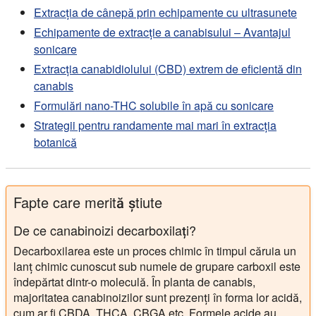
Supercritical Fluid Chromatography/Photodiode Array-
Extracția de cânepă prin echipamente cu ultrasunete
Mass Spectrometry
. Cannabis and Cannabinoid
Echipamente de extracție a canabisului – Avantajul
Research 2016; 1(1): 262–271.
sonicare
Extracția canabidiolului (CBD) extrem de eficientă din
canabis
Formulări nano-THC solubile în apă cu sonicare
Strategii pentru randamente mai mari în extracția
botanică
Fapte care merită știute
De ce canabinoizi decarboxilați?
Decarboxilarea este un proces chimic în timpul căruia un
lanț chimic cunoscut sub numele de grupare carboxil este
îndepărtat dintr-o moleculă. În planta de canabis,
majoritatea canabinoizilor sunt prezenți în forma lor acidă,
cum ar fi CBDA, THCA, CBGA etc. Formele acide au