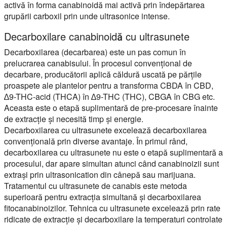
activă în forma canabinoidă mai activă prin îndepărtarea
grupării carboxil prin unde ultrasonice intense.
Decarboxilare canabinoidă cu ultrasunete
Decarboxilarea (decarbarea) este un pas comun în
prelucrarea canabisului. În procesul convențional de
decarbare, producătorii aplică căldură uscată pe părțile
proaspete ale plantelor pentru a transforma CBDA în CBD,
∆9-THC-acid (THCA) în ∆9-THC (THC), CBGA în CBG etc.
Aceasta este o etapă suplimentară de pre-procesare înainte
de extracție și necesită timp și energie.
Decarboxilarea cu ultrasunete excelează decarboxilarea
convențională prin diverse avantaje. În primul rând,
decarboxilarea cu ultrasunete nu este o etapă suplimentară a
procesului, dar apare simultan atunci când canabinoizii sunt
extrași prin ultrasonication din cânepă sau marijuana.
Tratamentul cu ultrasunete de canabis este metoda
superioară pentru extracția simultană și decarboxilarea
fitocanabinoizilor. Tehnica cu ultrasunete excelează prin rate
ridicate de extracție și decarboxilare la temperaturi controlate