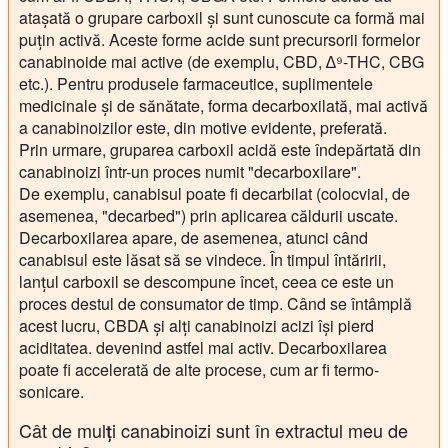
atașată o grupare carboxil și sunt cunoscute ca formă mai
puțin activă. Aceste forme acide sunt precursorii formelor
canabinoide mai active (de exemplu, CBD, ∆⁹-THC, CBG
etc.). Pentru produsele farmaceutice, suplimentele
medicinale și de sănătate, forma decarboxilată, mai activă
a canabinoizilor este, din motive evidente, preferată.
Prin urmare, gruparea carboxil acidă este îndepărtată din
canabinoizi într-un proces numit "decarboxilare".
De exemplu, canabisul poate fi decarbilat (colocvial, de
asemenea, "decarbed") prin aplicarea căldurii uscate.
Decarboxilarea apare, de asemenea, atunci când
canabisul este lăsat să se vindece. În timpul întăririi,
lanțul carboxil se descompune încet, ceea ce este un
proces destul de consumator de timp. Când se întâmplă
acest lucru, CBDA și alți canabinoizi acizi își pierd
aciditatea. devenind astfel mai activ. Decarboxilarea
poate fi accelerată de alte procese, cum ar fi termo-
sonicare.
Cât de mulți canabinoizi sunt în extractul meu de