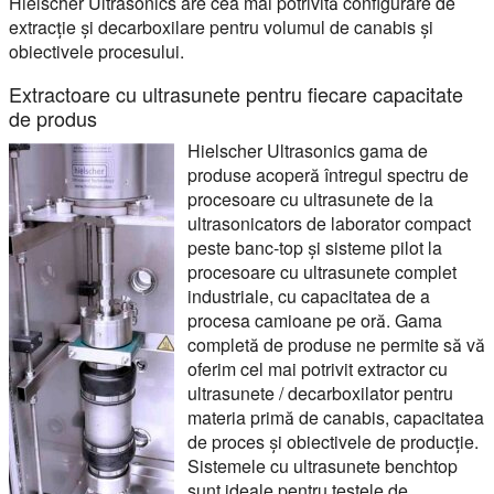
Hielscher Ultrasonics are cea mai potrivită configurare de
extracție și decarboxilare pentru volumul de canabis și
obiectivele procesului.
Extractoare cu ultrasunete pentru fiecare capacitate
de produs
Hielscher Ultrasonics gama de
produse acoperă întregul spectru de
procesoare cu ultrasunete de la
ultrasonicators de laborator compact
peste banc-top și sisteme pilot la
procesoare cu ultrasunete complet
industriale, cu capacitatea de a
procesa camioane pe oră. Gama
completă de produse ne permite să vă
oferim cel mai potrivit extractor cu
ultrasunete / decarboxilator pentru
materia primă de canabis, capacitatea
de proces și obiectivele de producție.
Sistemele cu ultrasunete benchtop
sunt ideale pentru testele de