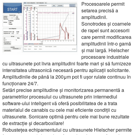
Procesoarele permit
setarea precisă a
amplitudinii.
Sonotrodes și coarnele
de rapel sunt accesorii
care permit modificarea
amplitudinii într-o gamă
și mai largă. Hielscher
procesoare industriale
cu ultrasunete pot livra amplitudini foarte mari și să furnizeze
intensitatea ultrasonică necesară pentru aplicații solicitante.
Amplitudinile de până la 200μm pot fi ușor rulate continuu în
funcționare 24/7.
Setări precise amplitudine și monitorizarea permanentă a
parametrilor procesului cu ultrasunete prin intermediul
software-ului inteligent vă oferă posibilitatea de a trata
materialul de canabis cu cele mai eficiente condiții cu
ultrasunete. Sonicare optimă pentru cele mai bune rezultate
de extracție și decarboxilare!
Robustețea echipamentului cu ultrasunete Hielscher permite