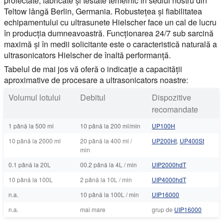
proiectate, fabricate și testate temeinic în sediul nostru din
Teltow lângă Berlin, Germania. Robustețea și fiabilitatea
echipamentului cu ultrasunete Hielscher face un cal de lucru
în producția dumneavoastră. Funcționarea 24/7 sub sarcină
maximă și în medii solicitante este o caracteristică naturală a
ultrasonicators Hielscher de înaltă performanță.
Tabelul de mai jos vă oferă o indicație a capacității
aproximative de procesare a ultrasonicators noastre:
Volumul lotului
Debitul
Dispozitive
recomandate
1 până la 500 ml
10 până la 200 ml/min
UP100H
10 până la 2000 ml
20 până la 400 ml /
UP200Ht
,
UP400St
min
0.1 până la 20L
00.2 până la 4L / min
UIP2000hdT
10 până la 100L
2 până la 10L / min
UIP4000hdT
n.a.
10 până la 100L / min
UIP16000
n.a.
mai mare
grup de
UIP16000