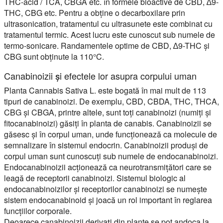
THC-acid / TCA, CBGA etc. în formele bioactive de CBD, ∆9-
THC, CBG etc. Pentru a obține o decarboxilare prin
ultrasonication, tratamentul cu ultrasunete este combinat cu
tratamentul termic. Acest lucru este cunoscut sub numele de
termo-sonicare. Randamentele optime de CBD, ∆9-THC și
CBG sunt obținute la 110°C.
Canabinoizii și efectele lor asupra corpului uman
Planta Cannabis Sativa L. este bogată în mai mult de 113
tipuri de canabinoizi. De exemplu, CBD, CBDA, THC, THCA,
CBG și CBGA, printre altele, sunt toți canabinoizi (numiți și
fitocanabinoizi) găsiți în planta de canabis. Canabinoizii se
găsesc și în corpul uman, unde funcționează ca molecule de
semnalizare în sistemul endocrin. Canabinoizii produși de
corpul uman sunt cunoscuți sub numele de endocanabinoizi.
Endocanabinoizii acționează ca neurotransmițători care se
leagă de receptorii canabinoizi. Sistemul biologic al
endocanabinoizilor și receptorilor canabinoizi se numește
sistem endocanabinoid și joacă un rol important în reglarea
funcțiilor corporale.
Deoarece canabinoizii derivați din plante se pot andoca la