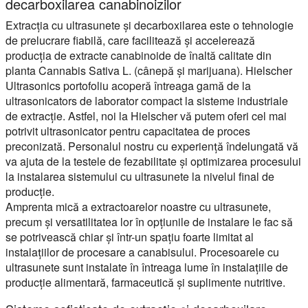
decarboxilarea canabinoizilor
Extracția cu ultrasunete și decarboxilarea este o tehnologie
de prelucrare fiabilă, care facilitează și accelerează
producția de extracte canabinoide de înaltă calitate din
planta Cannabis Sativa L. (cânepă și marijuana). Hielscher
Ultrasonics portofoliu acoperă întreaga gamă de la
ultrasonicators de laborator compact la sisteme industriale
de extracție. Astfel, noi la Hielscher vă putem oferi cel mai
potrivit ultrasonicator pentru capacitatea de proces
preconizată. Personalul nostru cu experiență îndelungată vă
va ajuta de la testele de fezabilitate și optimizarea procesului
la instalarea sistemului cu ultrasunete la nivelul final de
producție.
Amprenta mică a extractoarelor noastre cu ultrasunete,
precum și versatilitatea lor în opțiunile de instalare le fac să
se potrivească chiar și într-un spațiu foarte limitat al
instalațiilor de procesare a canabisului. Procesoarele cu
ultrasunete sunt instalate în întreaga lume în instalațiile de
producție alimentară, farmaceutică și suplimente nutritive.