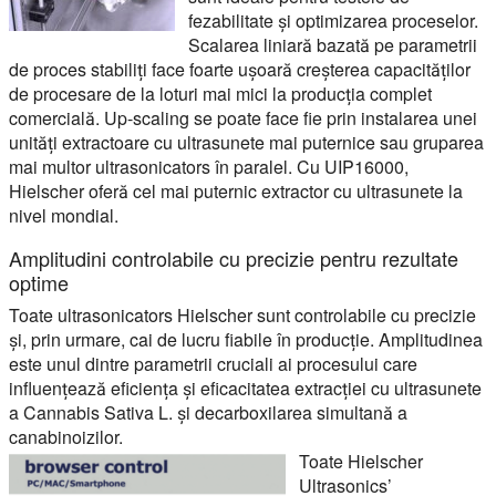
fezabilitate și optimizarea proceselor.
Scalarea liniară bazată pe parametrii
de proces stabiliți face foarte ușoară creșterea capacităților
de procesare de la loturi mai mici la producția complet
comercială. Up-scaling se poate face fie prin instalarea unei
unități extractoare cu ultrasunete mai puternice sau gruparea
mai multor ultrasonicators în paralel. Cu UIP16000,
Hielscher oferă cel mai puternic extractor cu ultrasunete la
nivel mondial.
Amplitudini controlabile cu precizie pentru rezultate
optime
Toate ultrasonicators Hielscher sunt controlabile cu precizie
și, prin urmare, cai de lucru fiabile în producție. Amplitudinea
este unul dintre parametrii cruciali ai procesului care
influențează eficiența și eficacitatea extracției cu ultrasunete
a Cannabis Sativa L. și decarboxilarea simultană a
canabinoizilor.
Toate Hielscher
Ultrasonics’