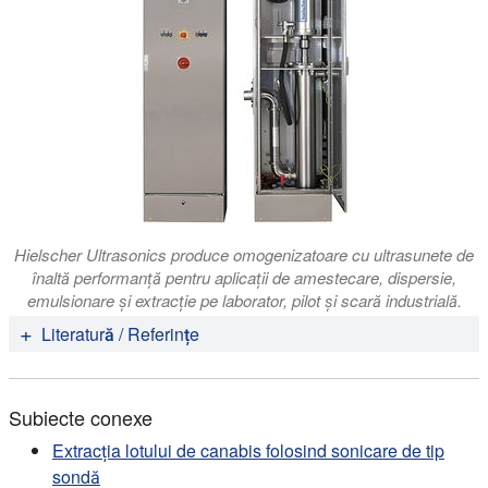
Hielscher Ultrasonics produce omogenizatoare cu ultrasunete de
înaltă performanță pentru aplicații de amestecare, dispersie,
emulsionare și extracție pe laborator, pilot și scară industrială.
Literatură / Referințe
Mei Wang, Yan-Hong Wang, Bharathi Avula, Mohamed
M. Radwan, Amira S. Wanas, John van Antwerp, Jon F.
Subiecte conexe
Parcher, Mahmoud A. ElSohly, Ikhlas A. Khan (2016):
Decarboxylation Study of Acidic Cannabinoids: A
Extracția lotului de canabis folosind sonicare de tip
Novel Approach Using Ultra-High-Performance
sondă