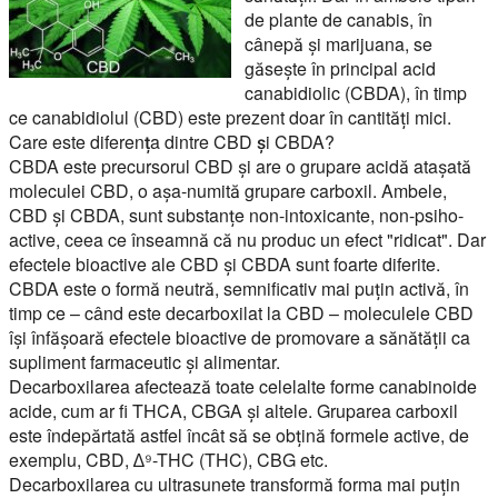
de plante de canabis, în
cânepă și marijuana, se
găsește în principal acid
canabidiolic (CBDA), în timp
ce canabidiolul (CBD) este prezent doar în cantități mici.
Care este diferența dintre CBD și CBDA?
CBDA este precursorul CBD și are o grupare acidă atașată
moleculei CBD, o așa-numită grupare carboxil. Ambele,
CBD și CBDA, sunt substanțe non-intoxicante, non-psiho-
active, ceea ce înseamnă că nu produc un efect "ridicat". Dar
efectele bioactive ale CBD și CBDA sunt foarte diferite.
CBDA este o formă neutră, semnificativ mai puțin activă, în
timp ce – când este decarboxilat la CBD – moleculele CBD
își înfășoară efectele bioactive de promovare a sănătății ca
supliment farmaceutic și alimentar.
Decarboxilarea afectează toate celelalte forme canabinoide
acide, cum ar fi THCA, CBGA și altele. Gruparea carboxil
este îndepărtată astfel încât să se obțină formele active, de
exemplu, CBD, ∆⁹-THC (THC), CBG etc.
Decarboxilarea cu ultrasunete transformă forma mai puțin