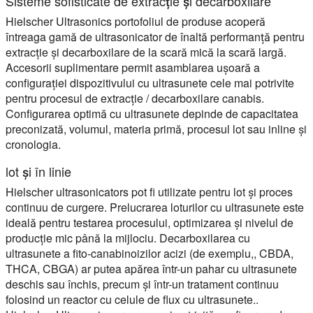
Sisteme sofisticate de extracție și decarboxilare
Hielscher Ultrasonics portofoliul de produse acoperă
întreaga gamă de ultrasonicator de înaltă performanță pentru
extracție și decarboxilare de la scară mică la scară largă.
Accesorii suplimentare permit asamblarea ușoară a
configurației dispozitivului cu ultrasunete cele mai potrivite
pentru procesul de extracție / decarboxilare canabis.
Configurarea optimă cu ultrasunete depinde de capacitatea
preconizată, volumul, materia primă, procesul lot sau inline și
cronologia.
lot și în linie
Hielscher ultrasonicators pot fi utilizate pentru lot și proces
continuu de curgere. Prelucrarea loturilor cu ultrasunete este
ideală pentru testarea procesului, optimizarea și nivelul de
producție mic până la mijlociu. Decarboxilarea cu
ultrasunete a fito-canabinoizilor acizi (de exemplu,, CBDA,
THCA, CBGA) ar putea apărea într-un pahar cu ultrasunete
deschis sau închis, precum și într-un tratament continuu
folosind un reactor cu celule de flux cu ultrasunete..