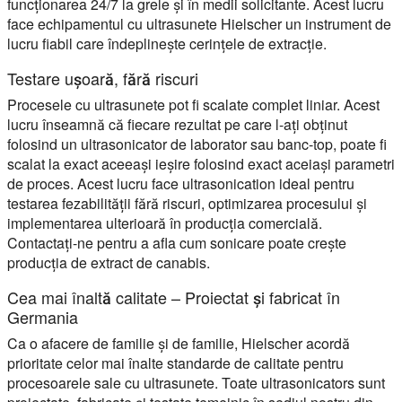
funcționarea 24/7 la grele și în medii solicitante. Acest lucru
face echipamentul cu ultrasunete Hielscher un instrument de
lucru fiabil care îndeplinește cerințele de extracție.
Testare ușoară, fără riscuri
Procesele cu ultrasunete pot fi scalate complet liniar. Acest
lucru înseamnă că fiecare rezultat pe care l-ați obținut
folosind un ultrasonicator de laborator sau banc-top, poate fi
scalat la exact aceeași ieșire folosind exact aceiași parametri
de proces. Acest lucru face ultrasonication ideal pentru
testarea fezabilității fără riscuri, optimizarea procesului și
implementarea ulterioară în producția comercială.
Contactați-ne pentru a afla cum sonicare poate crește
producția de extract de canabis.
Cea mai înaltă calitate – Proiectat și fabricat în
Germania
Ca o afacere de familie și de familie, Hielscher acordă
prioritate celor mai înalte standarde de calitate pentru
procesoarele sale cu ultrasunete. Toate ultrasonicators sunt