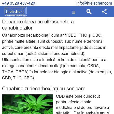
+49 3328 437-420
info@hielscher.com
Decarboxilarea cu ultrasunete a
canabinoizilor
Canabinoizii decarboxilați, cum ar fi CBD, THC și CBG,
printre multe altele, sunt cunoscuți sub numele de formă
activă, care prezintă efecte mai impactante și de succes în
corpul uman (adică sistemul endocannbinoid).
Ultrasonication este o tehnică extrem de eficientă pentru a
extrage canabinoizi decarboxilați (de exemplu, CBDA,
THCA, CBGA) în formele lor biologic mai active (de exemplu,
CBD, THC, CBG).
Canabinoizi decarboxilați cu sonicare
CBD este bine cunoscut
pentru efectele sale
medicinale și de promovare a
sănătății. Dar în ambele tipuri