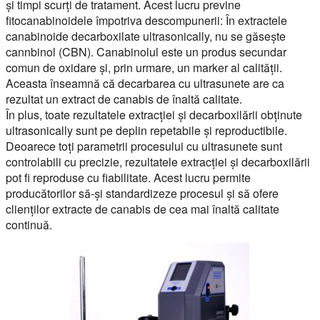
și timpi scurți de tratament. Acest lucru previne
fitocanabinoidele împotriva descompunerii: În extractele
canabinoide decarboxilate ultrasonically, nu se găsește
cannbinol (CBN). Canabinolul este un produs secundar
comun de oxidare și, prin urmare, un marker al calității.
Aceasta înseamnă că decarbarea cu ultrasunete are ca
rezultat un extract de canabis de înaltă calitate.
În plus, toate rezultatele extracției și decarboxilării obținute
ultrasonically sunt pe deplin repetabile și reproductibile.
Deoarece toți parametrii procesului cu ultrasunete sunt
controlabili cu precizie, rezultatele extracției și decarboxilării
pot fi reproduse cu fiabilitate. Acest lucru permite
producătorilor să-și standardizeze procesul și să ofere
clienților extracte de canabis de cea mai înaltă calitate
continuă.