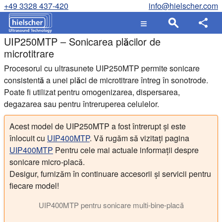
+49 3328 437-420
info@hielscher.com
UIP250MTP – Sonicarea plăcilor de
microtitrare
Procesorul cu ultrasunete UIP250MTP permite sonicare
consistentă a unei plăci de microtitrare întreg în sonotrode.
Poate fi utilizat pentru omogenizarea, dispersarea,
degazarea sau pentru întreruperea celulelor.
Acest model de UIP250MTP a fost întrerupt și este
înlocuit cu
UIP400MTP
. Vă rugăm să vizitați pagina
UIP400MTP
Pentru cele mai actuale informații despre
sonicare micro-placă.
Desigur, furnizăm în continuare accesorii și servicii pentru
fiecare model!
UIP400MTP pentru sonicare multi-bine-placă
Cel UIP400MTP omogenizator cu ultrasunete poate sonicate mu