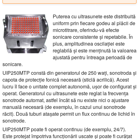
Puterea cu ultrasunete este distribuită
uniform prin fiecare godeu al plăcii de
microtitrare, oferindu-vă efecte
sonicare consistente și repetabile. În
plus, amplitudinea oscilației este
reglabilă și este menținută la valoarea
ajustată pentru întreaga perioadă de
sonicare.
UIP250MTP constă din generatorul de 250 wați, sonotroda și
capota de protecție fonică necesară (sticlă acrilică). Acest
lucru îl face o unitate complet autonomă, ușor de configurat și
operat. Generatorul cu ultrasunete este reglat la frecvența
sonotrode automat, astfel încât să nu existe nici o ajustare
manuală necesară (de exemplu, în cazul unui sonotrode
răcit). Două tuburi atașate permit un flux continuu de lichid în
sonotrode.
UIP250MTP poate fi operat continuu (de exemplu, 24/7).
Este protejat împotriva funcționării uscate și poate fi curățat