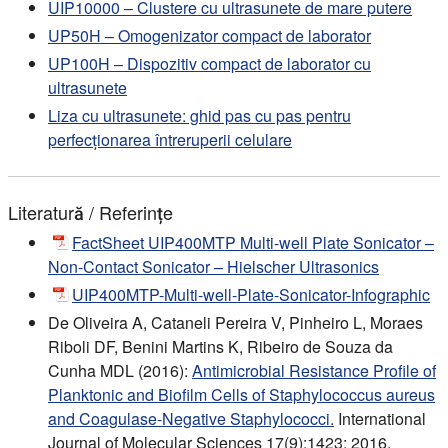
UIP10000 – Clustere cu ultrasunete de mare putere
UP50H – Omogenizator compact de laborator
UP100H – Dispozitiv compact de laborator cu
ultrasunete
Liza cu ultrasunete: ghid pas cu pas pentru
perfecționarea întreruperii celulare
Literatură / Referințe
FactSheet UIP400MTP Multi-well Plate Sonicator –
Non-Contact Sonicator – Hielscher Ultrasonics
UIP400MTP-Multi-well-Plate-Sonicator-Infographic
De Oliveira A, Cataneli Pereira V, Pinheiro L, Moraes
Riboli DF, Benini Martins K, Ribeiro de Souza da
Cunha MDL (2016):
Antimicrobial Resistance Profile of
Planktonic and Biofilm Cells of Staphylococcus aureus
and Coagulase-Negative Staphylococci.
International
Journal of Molecular Sciences 17(9):1423; 2016.