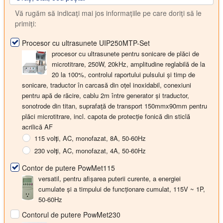
Vă rugăm să indicați mai jos informațiile pe care doriți să le
primiți:
Procesor cu ultrasunete UIP250MTP-Set
procesor cu ultrasunete pentru sonicare de plăci de
microtitrare, 250W, 20kHz, amplitudine reglabilă de la
20 la 100%, controlul raportului pulsului și timp de
sonicare, traductor în carcasă din oțel inoxidabil, conexiuni
pentru apă de răcire, cablu 2m între generator și traductor,
sonotrode din titan, suprafață de transport 150mmx90mm pentru
plăci microtitrare, incl. capota de protecție fonică din sticlă
acrilică AF
115 volți
, AC, monofazat, 8A, 50-60Hz
230 volți
, AC, monofazat, 4A, 50-60Hz
Contor de putere PowMet115
versatil, pentru afișarea puterii curente, a energiei
cumulate și a timpului de funcționare cumulat, 115V ~ 1P,
50-60Hz
Contorul de putere PowMet230