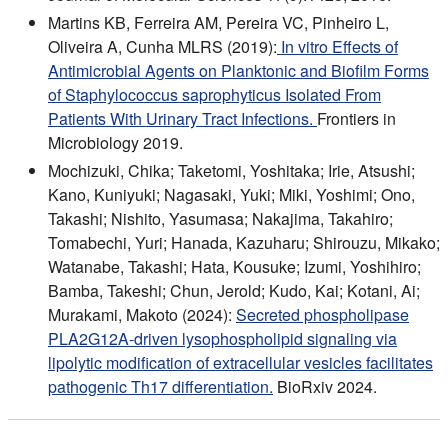
Martins KB, Ferreira AM, Pereira VC, Pinheiro L,
Oliveira A, Cunha MLRS (2019):
In vitro Effects of
Antimicrobial Agents on Planktonic and Biofilm Forms
of Staphylococcus saprophyticus Isolated From
Patients With Urinary Tract Infections.
Frontiers in
Microbiology 2019.
Mochizuki, Chika; Taketomi, Yoshitaka; Irie, Atsushi;
Kano, Kuniyuki; Nagasaki, Yuki; Miki, Yoshimi; Ono,
Takashi; Nishito, Yasumasa; Nakajima, Takahiro;
Tomabechi, Yuri; Hanada, Kazuharu; Shirouzu, Mikako;
Watanabe, Takashi; Hata, Kousuke; Izumi, Yoshihiro;
Bamba, Takeshi; Chun, Jerold; Kudo, Kai; Kotani, Ai;
Murakami, Makoto (2024):
Secreted phospholipase
PLA2G12A-driven lysophospholipid signaling via
lipolytic modification of extracellular vesicles facilitates
pathogenic Th17 differentiation.
BioRxiv 2024.