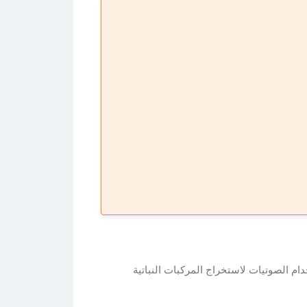
دام الصوتيات لاستخراج المركبات النباتية
اتية. نفسر تحديات إنتاج مستخلصات نباتية عالية الجودة وكيف يمكن 