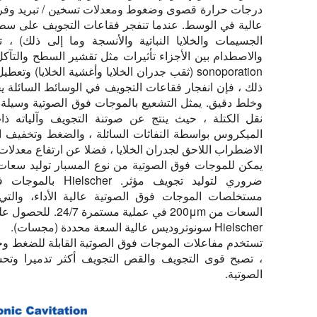
درجات حرارة قصوى وضغوط ومعدلات تسخين / تبريد و
عالية في الوسط. عندما تنفجر فقاعات التجويف على سطح 
الجسيمات والخلايا النباتية والأنسجة وما إلى ذلك) ، تو
والاصطدام بين الأجزاء تأثيرات مثل تقشير السطح والتآكل
sonoporation (ثقب جدران الخلايا وأغشية الخلايا) وتع
ذلك ، فإن انفجار فقاعات التجويف في الوسائط السائلة 
وخلط دقيق. يمثل التشعيع بالموجات فوق الصوتية وسيلة 
نقل الكتلة ، حيث ينتج عن صوتنة التجويف وآلياته ذ
الميكروس بواسطة النفاثات السائلة ، والضغط وتخفيف 
الاضطراب اللاحق لجدران الخلايا ، فضلا عن ارتفاع معدلات ا
يمكن للموجات فوق الصوتية من نوع المسبار توليد سعات 
ضروري لتوليد تجويف مؤثر. 
مستخلصات الموجات فوق الصوتية عالية الأداء، والت
السعات من 200μm في عملية
Hielscher سونوتروديس عالية السعة محددة (مجسات).
تستخدم مفاعلات الموجات فوق الصوتية القابلة للضغط وخل
، تصبح قوى التجويف والقص التجويف أكثر تدميرا وتحسن
الصوتية.