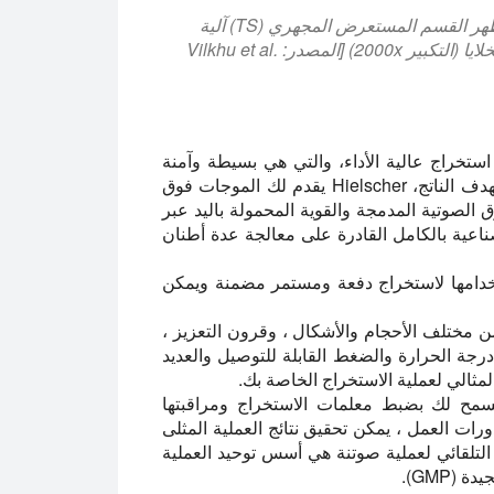
استخراج بالموجات فوق الصوتية من الخلايا النباتية: يظهر القسم المستعرض المجهري (TS) آلية
الإجراءات أثناء الاستخراج بالموجات فوق الصوتية من الخلايا (التكبير 2000x) [المصدر: Vilkhu et al.
مة استخراج عالية الأداء، والتي هي بسيطة وآمنة
للعمل. وفقا للمواد الخام الخاصة بك، وقدرات العملية والهدف الناتج، Hielscher يقدم لك الموجات فوق
 الصوتية المدمجة والقوية المحمولة باليد عبر
ناعية بالكامل القادرة على معالجة عدة أطنان
استخدامها لاستخراج دفعة ومستمر مضمنة ويمكن
ات مثل sonotrodes (المجسات) من مختلف الأحجام والأشكال ، وقرون التعزيز ،
رجة الحرارة والضغط القابلة للتوصيل والعديد
لمثالي لعملية الاستخراج الخاصة بك.
يسمح لك بضبط معلمات الاستخراج ومراقبتها
رات العمل ، يمكن تحقيق نتائج العملية المثلى
 التلقائي لعملية صوتنة هي أسس توحيد العملية
(GMP).