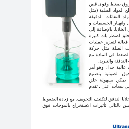
فروق ضغط وقوى قص
المواد الصلبة (مثل
لد النفاثات الدقيقة
 وانهيار الجسيمات و
طيل الخلايا. بالإضافة إلى
يخلق اضطرابات كبيرة
فعالة لتعزيز عمليات
ات الصلة مثل حركة
الضغط في المادة مع
لتدفئة والتبريد.
عالية جدا ، وهو أمر
Hielscher بالموجات فوق الصوتية بتصنيع
ي يمكن بسهولة خلق
 مستمرة 24/7. للحصول على سعات أعلى ، تقدم
ايا التدفق لتكثيف التجويف. مع زيادة الضغوط
 بالتالي تأثيرات الاستخراج بالموجات فوق