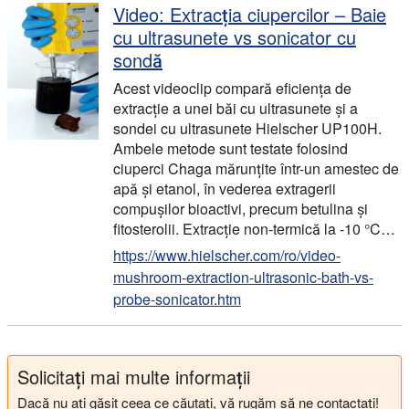
Video: Extracția ciupercilor – Baie
cu ultrasunete vs sonicator cu
sondă
Acest videoclip compară eficiența de
extracție a unei băi cu ultrasunete și a
sondei cu ultrasunete Hielscher UP100H.
Ambele metode sunt testate folosind
ciuperci Chaga mărunțite într-un amestec de
apă și etanol, în vederea extragerii
compușilor bioactivi, precum betulina și
fitosterolii. Extracție non-termică la -10 °C…
https://www.hielscher.com/ro/video-
mushroom-extraction-ultrasonic-bath-vs-
probe-sonicator.htm
Solicitați mai multe informații
Dacă nu ați găsit ceea ce căutați, vă rugăm să ne contactați!