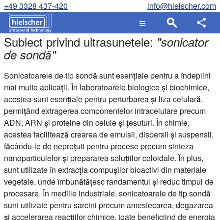
+49 3328 437-420
info@hielscher.com
Subiect privind ultrasunetele:
"
sonicator
de sondă
"
Sonicatoarele de tip sondă sunt esențiale pentru a îndeplini
mai multe aplicații. În laboratoarele biologice și biochimice,
acestea sunt esențiale pentru perturbarea și liza celulară,
permițând extragerea componentelor intracelulare precum
ADN, ARN și proteine din celule și țesuturi. În chimie,
acestea facilitează crearea de emulsii, dispersii și suspensii,
făcându-le de neprețuit pentru procese precum sinteza
nanoparticulelor și prepararea soluțiilor coloidale. În plus,
sunt utilizate în extracția compușilor bioactivi din materiale
vegetale, unde îmbunătățesc randamentul și reduc timpul de
procesare. În mediile industriale, sonicatoarele de tip sondă
sunt utilizate pentru sarcini precum amestecarea, degazarea
și accelerarea reacțiilor chimice, toate beneficiind de energia