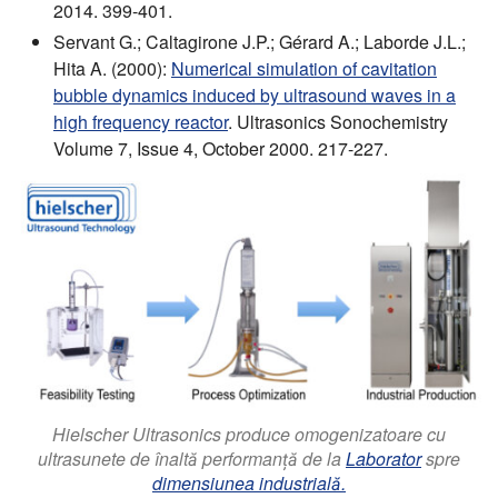
2014. 399-401.
Servant G.; Caltagirone J.P.; Gérard A.; Laborde J.L.;
Hita A. (2000):
Numerical simulation of cavitation
bubble dynamics induced by ultrasound waves in a
high frequency reactor
. Ultrasonics Sonochemistry
Volume 7, Issue 4, October 2000. 217-227.
Hielscher Ultrasonics produce omogenizatoare cu
ultrasunete de înaltă performanță de la
Laborator
spre
dimensiunea industrială.