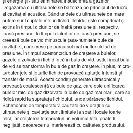
și energie și / sau eliminarea insuficientă a gazelor.
Degazarea cu ultrasunete se bazează pe principiul de lucru
al cavitației acustice. Când undele cu ultrasunete de mare
putere sunt cuplate într-un lichid, lichidul este comprimat și
extins în timpul ciclurilor de înaltă presiune și, respectiv,
joasă presiune. În timpul ciclurilor de joasă presiune, se
creează bule de vid minuscule (așa-numitele bule de
cavitație), care cresc pe parcursul mai multor cicluri de
presiune. În timpul acestor cicluri de creștere a bulelor,
gazele dizolvate în lichid intră în bula de vid, astfel încât bula
de vid se transformă în bule de gaz în creștere. În plus, micro-
turbulențele și jeturile lichide provoacă agitație intensă și
transfer de masă. Aceste condiții generate ultrasonically
provoacă coalescență cu bule de gaz, care este unificarea
bulelor mici de gaz dizolvate la bule de gaz mai mari, care se
ridică rapid la suprafața lichidului, unde părăsesc lichidul.
Schimbările de temperatură cauzate de vibrațiile cu
ultrasunete și cavitație sunt limitate la spații locale foarte
mici, iar creșterea temperaturii în volumul total poate fi
neglijată, deoarece nu interferează cu calitatea produsului.