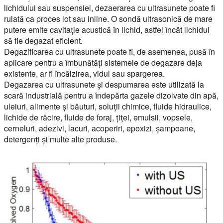
lichidului sau suspensiei, dezaerarea cu ultrasunete poate fi
rulată ca proces lot sau inline. O sondă ultrasonică de mare
putere emite cavitație acustică în lichid, astfel încât lichidul
să fie degazat eficient.
Degazificarea cu ultrasunete poate fi, de asemenea, pusă în
aplicare pentru a îmbunătăți sistemele de degazare deja
existente, ar fi încălzirea, vidul sau spargerea.
Degazarea cu ultrasunete și despumarea este utilizată la
scară industrială pentru a îndepărta gazele dizolvate din apă,
uleiuri, alimente și băuturi, soluții chimice, fluide hidraulice,
lichide de răcire, fluide de foraj, țiței, emulsii, vopsele,
cerneluri, adezivi, lacuri, acoperiri, epoxizi, șampoane,
detergenți și multe alte produse.