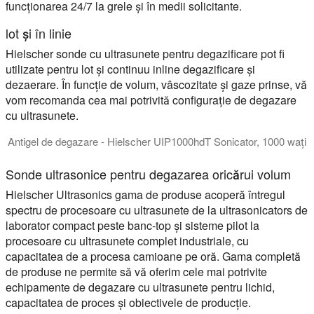
funcționarea 24/7 la grele și în medii solicitante.
lot și în linie
Hielscher sonde cu ultrasunete pentru degazificare pot fi
utilizate pentru lot și continuu inline degazificare și
dezaerare. În funcție de volum, vâscozitate și gaze prinse, vă
vom recomanda cea mai potrivită configurație de degazare
cu ultrasunete.
Antigel de degazare - Hielscher UIP1000hdT Sonicator, 1000 wați
În acest videoclip, demonstrăm capacitățile puternice de degaz
Sonde ultrasonice pentru degazarea oricărui volum
Hielscher Ultrasonics gama de produse acoperă întregul
spectru de procesoare cu ultrasunete de la ultrasonicators de
laborator compact peste banc-top și sisteme pilot la
procesoare cu ultrasunete complet industriale, cu
capacitatea de a procesa camioane pe oră. Gama completă
de produse ne permite să vă oferim cele mai potrivite
echipamente de degazare cu ultrasunete pentru lichid,
capacitatea de proces și obiectivele de producție.