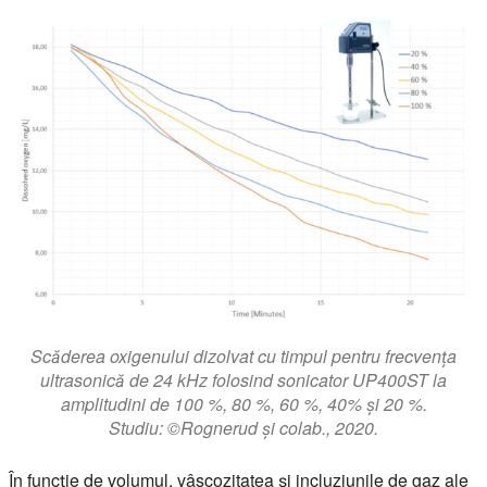
Scăderea oxigenului dizolvat cu timpul pentru frecvența
ultrasonică de 24 kHz folosind sonicator UP400ST la
amplitudini de 100 %, 80 %, 60 %, 40% și 20 %.
Studiu: ©Rognerud și colab., 2020.
În funcție de volumul, vâscozitatea și incluziunile de gaz ale