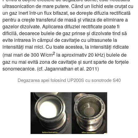
ultrasonication de mare putere. Când un lichid este cruțat cu
un gaz inert într-un flux bifazat, se dorește difuzia rectificată
pentru a crește transferul de masă și viteza de eliminare a
gazelor dizolvate. Aplicarea difuziei rectificate poate fi
dificilă, deoarece bulele de gaz prinse și dizolvate tind să
evite intrarea în câmpul de cavitație cu ultrasunete la
intensități mai mici. Cu toate acestea, la intensități ridicate
2
(mai mari de 300 W/cm
la aproximativ 20 kHz) bulele de
gaz nu mai evită zona de cavitație și sunt sparte de forțele
sonomecanice. (cf. Jagannathan et al. 2011)
Degazarea apei folosind UP200S cu sonotrode S40
Degazarea lichidelor este o aplicație puternică a dispozitivelo