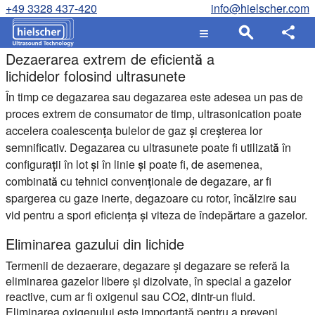
+49 3328 437-420
info@hielscher.com
Dezaerarea extrem de eficientă a
lichidelor folosind ultrasunete
În timp ce degazarea sau degazarea este adesea un pas de
proces extrem de consumator de timp, ultrasonication poate
accelera coalescența bulelor de gaz și creșterea lor
semnificativ. Degazarea cu ultrasunete poate fi utilizată în
configurații în lot și în linie și poate fi, de asemenea,
combinată cu tehnici convenționale de degazare, ar fi
spargerea cu gaze inerte, degazoare cu rotor, încălzire sau
vid pentru a spori eficiența și viteza de îndepărtare a gazelor.
Eliminarea gazului din lichide
Termenii de dezaerare, degazare și degazare se referă la
eliminarea gazelor libere și dizolvate, în special a gazelor
reactive, cum ar fi oxigenul sau CO2, dintr-un fluid.
Eliminarea oxigenului este importantă pentru a preveni