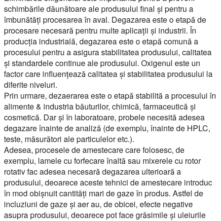
schimbările dăunătoare ale produsului final și pentru a
îmbunătăți procesarea în aval. Degazarea este o etapă de
procesare necesară pentru multe aplicații și industrii. În
producția industrială, degazarea este o etapă comună a
procesului pentru a asigura stabilitatea produsului, calitatea
și standardele continue ale produsului. Oxigenul este un
factor care influențează calitatea și stabilitatea produsului la
diferite niveluri.
Prin urmare, dezaerarea este o etapă stabilită a procesului în
alimente & industria băuturilor, chimică, farmaceutică și
cosmetică. Dar și în laboratoare, probele necesită adesea
degazare înainte de analiză (de exemplu, înainte de HPLC,
teste, măsurători ale particulelor etc.).
Adesea, procesele de amestecare care folosesc, de
exemplu, lamele cu forfecare înaltă sau mixerele cu rotor
rotativ fac adesea necesară degazarea ulterioară a
produsului, deoarece aceste tehnici de amestecare introduc
în mod obișnuit cantități mari de gaze în produs. Astfel de
incluziuni de gaze și aer au, de obicei, efecte negative
asupra produsului, deoarece pot face grăsimile și uleiurile