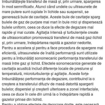
îmbunătățește transferul de masă și, prin urmare, spargerea
în mod semnificativ. Atunci când undele cu ultrasunete de
mare putere sunt cuplate în lichide sau suspensii, se
generează bule de cavitație. Aceste bule de cavitație sparg
bulele de gaz de purjare mai mari în bule mici și dispersează
bulele uniform, ceea ce duce la efecte de degazare mai
rapide și mai curate. Agitația intensă și turbulențele create
de ultrasonication promovează transferul de masă gaz-lichid
și, prin urmare, îndepărtarea rapidă a gazelor nedorite.
Pentru a accelera și pentru a face procedura de spargere mai
eficientă, ultrasunetele de înaltă performanță sunt utilizate
pentru a îmbunătăți sonomecanic performanța transferului de
masă între gaz și lichid. Efectele sonomecanice generate de
cavitația acustică includ diferențe locale de presiune și
temperatură, microturbulențe și agitație. Aceste forțe
îmbunătățesc performanța de degazare, contribuind la o
creștere a transferului difuziv de masă datorită spargerii
bulelor, dispersiei și creșterii ulterioare a zonei interfaciale,
ceea ce duce în cele din urmă la o îndepărtare rapidă a
gazelor prinse din lichid.
Pentru a obține efectele de degazare dorite, este necesară