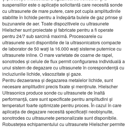
suspensiilor este o aplicație solicitantă care necesită sonde
cu ultrasunete de mare putere, care pot cupla amplitudinile
stabilite în lichide pentru a îndepărta bulele de gaz prinse și
buzunarele de aer. Toate dispozitivele cu ultrasunete
Hielscher sunt proiectate și fabricate pentru a fi operate
pentru 24/7 sub sarcină maximă. Procesoarele cu
ultrasunete sunt disponibile de la ultrasonicators compacte
de laborator de 50 wați la 16.000 wați sisteme puternice cu
ultrasunete inline. O mare varietate de coarne de rapel,
sonotrodes și celule de flux permit configurarea individuală a
unui sistem de degazare cu ultrasunete în corespondență cu
incluziunile lichide, vâscozitate și gaze.
Pentru dezaerarea și degazarea metalelor lichide, sunt
necesare amplitudini precis fixate și menținute. Hielscher
Ultrasonics produce sonde cu ultrasunete de înaltă
performanță, care sunt specificate pentru amplitudini și
temperaturi foarte optimizate pentru proces. În cazul în care
aplicația de degazare necesită specificații neobișnuite,
sonotrodes cu ultrasunete personalizate sunt disponibile.
Robustețea echipamentului cu ultrasunete Hielscher permite