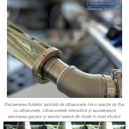
Dezaerarea fluidelor asistată de ultrasunete într-o reacție de flux
cu ultrasunete. Ultrasunetele intensifică și accelerează
eliminarea gazelor și aerului nedorit din fluide în mod eficient.