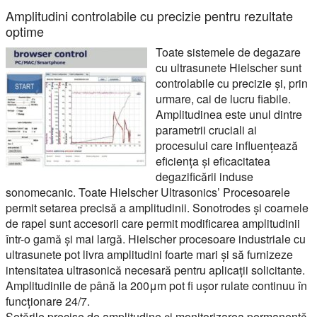
Amplitudini controlabile cu precizie pentru rezultate
optime
Toate sistemele de degazare
cu ultrasunete Hielscher sunt
controlabile cu precizie și, prin
urmare, cai de lucru fiabile.
Amplitudinea este unul dintre
parametrii cruciali ai
procesului care influențează
eficiența și eficacitatea
degazificării induse
sonomecanic. Toate Hielscher Ultrasonics’ Procesoarele
permit setarea precisă a amplitudinii. Sonotrodes și coarnele
de rapel sunt accesorii care permit modificarea amplitudinii
într-o gamă și mai largă. Hielscher procesoare industriale cu
ultrasunete pot livra amplitudini foarte mari și să furnizeze
intensitatea ultrasonică necesară pentru aplicații solicitante.
Amplitudinile de până la 200μm pot fi ușor rulate continuu în
funcționare 24/7.
Setările precise de amplitudine și monitorizarea permanentă