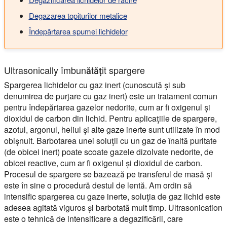
Degazarea topiturilor metalice
Îndepărtarea spumei lichidelor
Ultrasonically îmbunătățit spargere
Spargerea lichidelor cu gaz inert (cunoscută și sub
denumirea de purjare cu gaz inert) este un tratament comun
pentru îndepărtarea gazelor nedorite, cum ar fi oxigenul și
dioxidul de carbon din lichid. Pentru aplicațiile de spargere,
azotul, argonul, heliul și alte gaze inerte sunt utilizate în mod
obișnuit. Barbotarea unei soluții cu un gaz de înaltă puritate
(de obicei inert) poate scoate gazele dizolvate nedorite, de
obicei reactive, cum ar fi oxigenul și dioxidul de carbon.
Procesul de spargere se bazează pe transferul de masă și
este în sine o procedură destul de lentă. Am ordin să
intensific spargerea cu gaze inerte, soluția de gaz lichid este
adesea agitată viguros și barbotată mult timp. Ultrasonication
este o tehnică de intensificare a degazificării, care