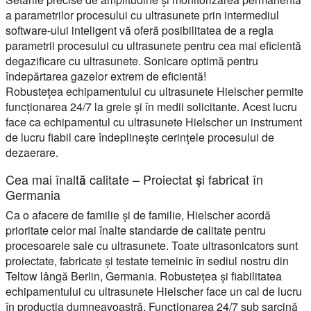
a parametrilor procesului cu ultrasunete prin intermediul
software-ului inteligent vă oferă posibilitatea de a regla
parametrii procesului cu ultrasunete pentru cea mai eficientă
degazificare cu ultrasunete. Sonicare optimă pentru
îndepărtarea gazelor extrem de eficientă!
Robustețea echipamentului cu ultrasunete Hielscher permite
funcționarea 24/7 la grele și în medii solicitante. Acest lucru
face ca echipamentul cu ultrasunete Hielscher un instrument
de lucru fiabil care îndeplinește cerințele procesului de
dezaerare.
Cea mai înaltă calitate – Proiectat și fabricat în
Germania
Ca o afacere de familie și de familie, Hielscher acordă
prioritate celor mai înalte standarde de calitate pentru
procesoarele sale cu ultrasunete. Toate ultrasonicators sunt
proiectate, fabricate și testate temeinic în sediul nostru din
Teltow lângă Berlin, Germania. Robustețea și fiabilitatea
echipamentului cu ultrasunete Hielscher face un cal de lucru
în producția dumneavoastră. Funcționarea 24/7 sub sarcină