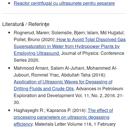
Reactor centrifugal cu ultrasunete pentru separare
Literatură / Referințe
Rognerud, Maren; Solemslie, Bjørn; Islam, Md Hujjatul;
Pollet, Bruno (2020):
How to Avoid Total Dissolved Gas
Supersaturation in Water from Hydropower Plants by
Employing Ultrasound.
Journal of Physics: Conference
Series 2020.
Mahmood Amani, Salem Al-Juhani, Mohammed Al-
Jubouri, Rommel Yrac, Abdullah Taha (2016):
Application of Ultrasonic Waves for Degassing of
Drilling Fluids and Crude Oils
. Advances in Petroleum
Exploration and Development Vol. 11, No. 2, 2016. 21-
30.
Haghayeghi R.; Kapranos P. (2014):
The effect of
processing parameters on ultrasonic degassing
efficiency
. Materials Letter Volume 116, 1 February