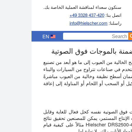
سنكون سعداء لمناقشة العملية الخاصة بك.
اتصل بنا:
+49 3328 437-420
راسلنا:
info@hielscher.com
EN
مضمنة بالموجات فوق الصوتية
 الخالية من العيوب إلى ما هو أبعد من تصنيع
 تُستخدم في صناعات تتراوح من السيارات والبناء
لضمان أسطح نظيفة وخالية من العيوب مباشرةً
يل أو السحب أو اللحام أو المناولة إلى إعاقة
ت فوق الصوتية نفسه كحل فعال للغاية وقابل
الإنتاج المستمر، يمكن للمصنعين تحقيق نتائج
تنظيف فائقة دون مقاطعة الإنتاجية. تمثل أنظمة مثل Hielscher DRS2500-4S مثالاً على كيفية قيام
د الأنابيب التي لا نهاية لها.