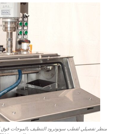
منظر تفصيلي لقطب سونوترود التنظيف بالموجات فوق ال