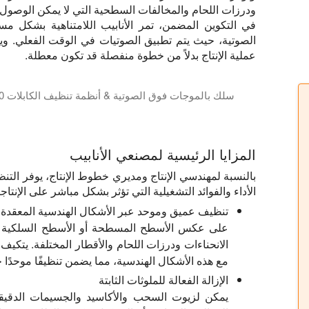
ودرزات اللحام والمخالفات السطحية التي لا يمكن الوصول إل
في التكوين المضمن، تمر الأنابيب اللامتناهية بشكل 
الصوتية، حيث يتم تطبيق الصوتيات في الوقت الفعلي. وي
عملية الإنتاج بدلاً من خطوة منفصلة قد تكون معطلة.
سلك بالموجات فوق الصوتية & أنظمة تنظيف الكابلات USCM600 & USCM1200 للتنظيف المضمن
وحدات تنظيف الأسلاك بالموجات فوق الصوتية USCM600 USCM1200 للتنظيف المضمن للأسلاك والكابلات في عملية التصنيع. يزيل التجويف بالموجات فوق الصوتية القوي جدا الزيت والغبار والصابون والستيرات وغيرها من التشحيمات أو الملوثات السطحية. تستخدم أنظمة التنظيف المتكاملة تماما مساحة خط صغيرة جدا (600 مم ، 1200 مم). تأتي الأنظمة مع خزانات سائلة ساخنة وفلاتر أكياس وخراطيش فلتر ومضخات ومناديل هواء. أنظمة التنظيف من سلسلة USCM هي حلول التوصيل والتشغيل لاحتياجات التنظيف المضمنة الخاصة بك. التطبيقات الشائعة هي بعد سحب الأسلاك أو قبل الطلاء أو التلدين أو الطلاء أو البثق.
المزايا الرئيسية لمصنعي الأنابيب
بالنسبة لمهندسي الإنتاج ومديري خطوط الإنتاج، يوفر الت
الأداء والفوائد التشغيلية التي تؤثر بشكل مباشر على الإنتاج
تنظيف عميق وموحد عبر الأشكال الهندسية المعقدة
على عكس الأسطح المسطحة أو الأسطح السلكية ال
الانحناءات ودرزات اللحام والأقطار المختلفة. يتك
مع هذه الأشكال الهندسية، مما يضمن تنظيفًا موحدًا 
الإزالة الفعالة للملوثات الثابتة
يمكن لزيوت السحب والأكاسيد والجسيمات الدقيقة