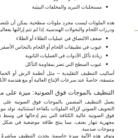
مستحلبات التبريد والمخلفات البيئية
هذه الملوثات ليست مجرد ملوثات سطحية. يمكن أن تلتصق 
ودرزات اللحام والتحولات الهندسية. إذا لم تتم إزالتها بفعالية
ضعف الالتصاق في عمليات الطلاء أو الطلاء
عيوب في تطبيقات اللحام أو اللحام بالنحاس الأصفر
زيادة تآكل الأدوات في العمليات الثانوية
عيوب السطح التي تضر بمقاومة التآكل
أساليب التنظيف التقليدية – مثل أنظمة الرش أو الحمامات
متسقة، خاصةً عند سرعات الإنتاج العالية أو مع هندسة الأنا
التنظيف بالموجات فوق الصوتية: ميزة على م
يعمل التنظيف المضمن بالموجات فوق الصوتية على ا
التجويف الصوتي لإزالة الملوثات بكفاءة استثنائية. تولد م
فوق الصوتية عالية الكثافة التي يتم إدخالها في وسط 
مجهرية تنهار بعنف، مما ينتج طاقة موضعية في شكل 
وموجات صدمية.
وتوفر هذه الآلية ميزة حاسمة: يحدث التنظيف مباشرةً