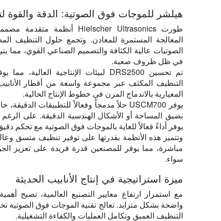
هيلشر للموجات فوق الصوتية: الدقة والقوة لت
طورت Hielscher Ultrasonics أنظمة 
المعالجة المستمرة للمعادن. وتجمع حلول التنظيف المض
الصوتيات عالية الكثافة والتصميم الصناعي القوي، مما يتي
في ظل ظروف صعبة.
تم تحسين DRS2500 لبيئات الإنتاجية العالية، م
التنظيف المكثف عبر مجموعة واسعة من أقطار الأنابيب و
المعيارية بالاندماج المرن في خطوط الإنتاج الحالية.
يوفر USCM700 حلاً مدمجاً وفعالاً للتطبيقات الدقيقة
بضيق المساحة أو الأشكال الهندسية الدقيقة. على الرغم
يوفر أداءً فعالاً للغاية بالموجات فوق الصوتية مع تحكم دقيق
وتتميز هذه الأنظمة بقدرتها على توفير تنظيف متسق وعال
مباشرة، مما يوفر للمصنعين قدرة فريدة على تعزيز الجو
سواء.
ميزة استراتيجية في إنتاج الأنابيب الحديثة
مع استمرار ارتفاع معايير التصنيع العالمية، تصبح أهمي
واضحة بشكل متزايد. تعالج تقنية الموجات فوق الصوتية تحد
التنظيف العميق وتكامل العمليات والكفاءة التشغيلية.