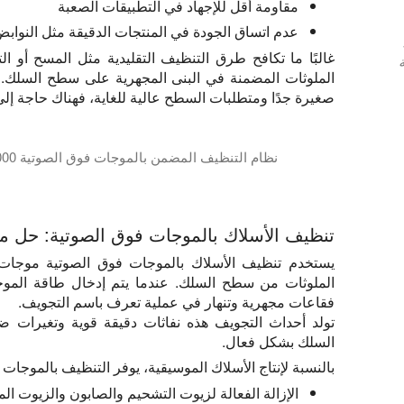
مقاومة أقل للإجهاد في التطبيقات الصعبة
عدم اتساق الجودة في المنتجات الدقيقة مثل النوابض أ
غالبًا ما تكافح طرق التنظيف التقليدية مثل المسح أو الت
الملوثات المضمنة في البنى المجهرية على سطح السلك. و
صغيرة جدًا ومتطلبات السطح عالية للغاية، فهناك حاجة إ
نظام التنظيف المضمن بالموجات فوق الصوتية USCM2000 للأسلاك أو الأنبوب أو الملامح
في هذا الفيديو ، يتم تقديم نظام التنظيف المضمن بالموجات فوق الصوتية USCM2000. هذا المنظف المضمن بالموجات فوق الصوتية مثالي لإزالة مواد التشحيم أو الإستارات من أسطح الأسلاك ، وتثقيب الغبار من الشرائط ولتنظيف الملامح المتنوع
تنظيف الأسلاك بالموجات فوق الصوتية: حل 
يستخدم تنظيف الأسلاك بالموجات فوق الصوتية موجات 
الملوثات من سطح السلك. عندما يتم إدخال طاقة المو
فقاعات مجهرية وتنهار في عملية تعرف باسم التجويف.
تولد أحداث التجويف هذه نفاثات دقيقة قوية وتغيرا
السلك بشكل فعال.
بالنسبة لإنتاج الأسلاك الموسيقية، يوفر التنظيف بالموجات ف
الإزالة الفعالة لزيوت التشحيم والصابون والزيوت ال