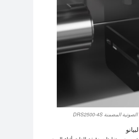
المضمنة DRS2500-4S
يانو
يتم سحبه بتفاوتات دقيقة للغاية. أثناء السحب،