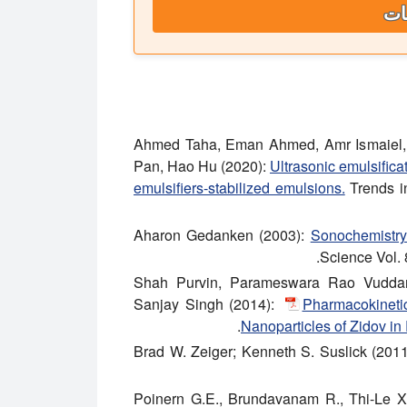
ات
Ahmed Taha, Eman Ahmed, Amr Ismaiel, 
Pan, Hao Hu (2020):
Ultrasonic emulsifica
emulsifiers-stabilized emulsions.
Trends i
Aharon Gedanken (2003):
Sonochemistry 
Science Vol. 
Shah Purvin, Parameswara Rao Vuddan
Sanjay Singh (2014):
Pharmacokinetic
Nanoparticles of Zidov in
Brad W. Zeiger; Kenneth S. Suslick (201
Poinern G.E., Brundavanam R., Thi-Le X.,