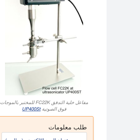
مفاعل خلية التدفق FC22K للمختبر بالموجات
فوق الصوتية
UP400St
طلب معلومات
عنوان البريد الإلكتروني (مطلوب)