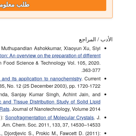
طلب معلوم
الأدب / المراجع
Muthupandian Ashokkumar, Xiaoyun Xu, Siyi
tion: An overview on the preparation of different
n Food Science & Technology Vol. 105, 2020.
363-377.
and its application to nanochemistry
. Current
85, No. 12 (25 December 2003), pp. 1720-1722.
da, Sanjay Kumar Singh, Achint Jain, and
 and Tissue Distribution Study of Solid Lipid
 Rats
. Journal of Nanotechnology, Volume 2014.
1):
Sonofragmentation of Molecular Crystals
. J.
Am. Chem. Soc. 2011, 133, 37, 14530–14533.
 Djordjevic S., Prokic M., Fawcett D. (2011):