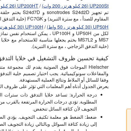
UP200St (26 كيلو هرتز، 200 وات)
/
UP200HT (26 كيلو هرتز ، 200 واط):
المقاوم للصدأ ، مع سترة التبريد) و FC7GK (خلية التدفق الزجاجي ، مع سترة التبريد).
UP50H (30 كيلو هرتز ، 50 واط)
/
UP100H (30 كيلو هرتز ، 100 وات):
(خلية التدفق الزجاجي ، مع سترة التبريد).
كيفية تحسين ظروف التشغيل في خلايا التدفق
Hielscher الموجات فوق الصوتية يقدم لك مجموعة 
وفقا للسائل أو الملاط ونتائج العملية المستهدفة.
يعرض الجدول أدناه أهم المعلمات التي تؤثر على ظروف ال
درجة الحرارة:
تساعد خلايا التدفق ذات سترات ال
المطلوبة. تؤدي درجات الحرارة المرتفعة بالقرب من 
التجويف لأن كثافة السائل تنخفض.
ضغط:
الضغط هو معلمة تكثيف التجويف. يؤدي الض