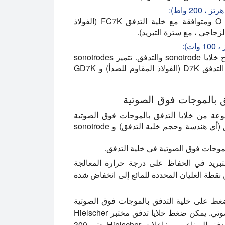
تم تجهيز sonotrodes S24d2D و S24d7D بختم حلقة O ومتوافقة مع خلية التدفق FC7K (الفولاذ
لكل من UP50H و UP100H ، يمكن استخدام نفس نماذج خلايا sonotrode والتدفق. تتميز sonotrodes
MS7 و MS7L2 بختم يجعلها مناسبة للاستخدام مع خلايا التدفق D7K (الفولاذ المقاوم للصدأ) و GD7K
 بالموجات فوق الصوتية
متنوعة من خلايا التدفق بالموجات فوق الصوتية
والمفاعلات سونوكيميائية. يجب اختيار تصميم خلية التدفق (أي هندسة وحجم خلية التدفق) و sonotrode
موجات فوق الصوتية في خلية التدفق.
تبريد في الحفاظ على درجة حرارة المعالجة
نقطة الغليان المحددة للمائع إلى انخفاض شدة
غط على خلية التدفق بالموجات فوق الصوتية
إلى زيادة كثافة السوائل وبالتالي زيادة التجويف الصوتي. يمكن ضغط خلايا تدفق مختبر Hielscher
مع ما يصل إلى 1 بارج ، بينما يمكن تطبيق خلايا التدفق الصناعي ومفاعلات Hielscher حتى 300