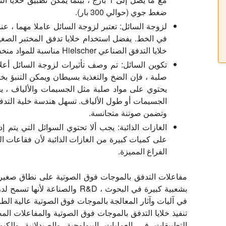
ضغط جوي (حوالي 300 بار).
لزوجة السائل:
تعتبر لزوجة السائل عاملا مهما ، عند
في الخط. يفضل استخدام خلايا تدفق المختبر الص
خلايا التدفق الصناعي Hielscher مناسبة للمواد منخفضة إلى عالية اللزوجة بما في ذلك المعاجين.
تكوين السائل:
تم وصف تأثيرات لزوجة السائل أعلاه.
صلبة ، فإن الضخ والتغذية بسيطان ويمكن التنبؤ بخص
يحتوي على مواد صلبة مثل الجسيمات والألياف ، 
الجسيمات أو طول الألياف. تسهل هندسة خلية التدفق 
وتضمن صوتنة متجانسة.
الغازات الذائبة:
يجب ألا تحتوي السوائل التي يتم إد
على كميات كبيرة من الغازات الذائبة لأن فقاعات ال
الفراغ المميزة.
مفاعلات التدفق بالموجات فوق الصوتية على نطاق صغير
بشعبية كبيرة في البحوث ، R&D والصناعة لأن
في آليات وآثار المعالجة بالموجات فوق الصوتية عالية الطا
تنفيذ خلايا التدفق بالموجات فوق الصوتية والمفاعلات ال
التطبيقات في العمليات البيولوجية والصيدلانية والكيم