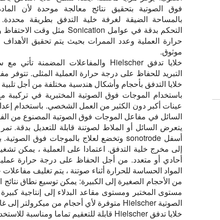
فوق الصوتية بتحقيق نتائج معالجة موحدة لأن المادة
بالمساحة الضيقة لغرفة خلية التدفق بطريقة محددة. 
التحكم بدقة في عوامل Sonication مثل وقت الا
حرارة العملية وعدد الممرات بحيث يتم تحقيق الأهداف
موثوق.
خلايا تدفق Hielscher والمفاعلات المضمنة تأتي م
التبريد للحفاظ على درجة حرارة العملية المثلى. تتوفر مف
خلايا التدفق بأحجام وأشكال هندسية مختلفة من أجل تلبية
باستخدام الموجات فوق الصوتية المختبرية في تركيبة م
عينات أكبر دون الكثير من العمل الشخصي. باستخدام إعداد
السائل في مفاعل الموجات فوق الصوتية المصنوع من الفولا
يتعرض السائل أو الملاط لصوتنة قابلة للتعديل بدقة. تمر 
أسفل sonotrode وتخضع لعلاج بالموجات فوق ال
إلى مخرج خلية التدفق. اعتمادا على العملية ، يمكن تشغي
أحادي أو متعدد. من أجل الحفاظ على درجة حرارة عملية 
المواد الحساسة للحرارة أثناء صوتنة ، يتم تغليف مفاعلات خل
من الأحجام الصغيرة إلى الكبيرة:
يمكن توسيع نطاق نتائج ا
مستوى المختبر ومستوى مقاعد البدلاء إلى إنتاجية كبيرة
الصوتية Hielscher متوفرة لأي أحجام من ميكرولتر إلى غالون.
خلايا تدفق Hielscher قابلة للتعقيم تماما ومناسبة للاستخدام مع معظم المواد الكيميائية.