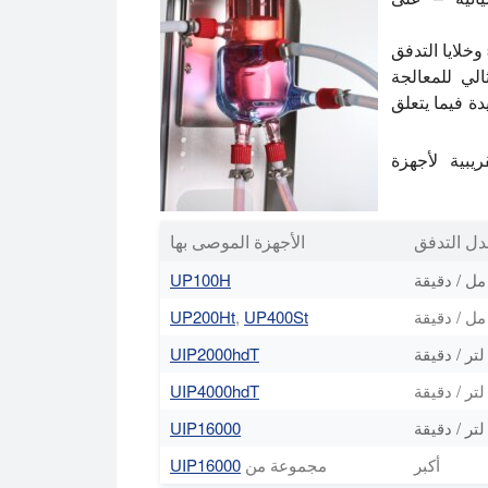
Hielscher الخالطات بالموجات فوق الصوتية، sonotrodes وخلايا التدفق
لي للمعالجة
ة فيما يتعلق
يبية لأجهزة
ل التدفق
الأجهزة الموصى بها
UP100H
UP200Ht
,
UP400St
UIP2000hdT
UIP4000hdT
UIP16000
أكبر
مجموعة من
UIP16000