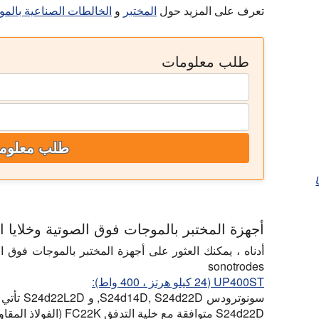
تعرف على المزيد حول
المختبر
و
الخالطات الصناعية بالم
طلب معلومات
طلب معلوم
أجهزة المختبر بالموجات فوق الصوتية وخلايا ا
أدناه ، يمكنك العثور على أجهزة المختبر بالموجات فوق ال
sonotrodes
UP400ST (24 كيلو هرتز ، 400 واط):
S24d22D متوافقة مع خلية التدفق FC22K (الفولاذ المقاوم للصدأ ، مع سترة التبريد).