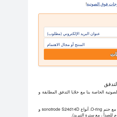
وجات فوق الصوتية
!
عنوان البريد الإلكتروني (مطلوب)
المنتج أو مجال الاهتمام
ات
لتدفق
صوتية الخاصة بنا مع خلايا التدفق المطابقة و
سونوترودس S24d14D, S24d22D, و S24d22L2D تأتي مع ختم O-ring. أنواع sonotrode S24d14D و