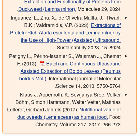
Extraction and Functionality of Proteins from
Duckweed (Lemna minor).
Molecules 29, 2024.
Inguanez, L.; Zhu, X.; de Oliveira Mallia, J.; Tiwari,
B.K.; Valdramidis, V.P. (2023):
Extractions of
Protein-Rich Alaria esculenta and Lemna minor by
the Use of High-Power (Assisted) Ultrasound.
Sustainability 2023, 15, 8024.
Petigny L., Périno-Issartier S., Wajsman J., Chemat
F. (2013):
Batch and Continuous Ultrasound
Assisted Extraction of Boldo Leaves (Peumus
boldus Mol.)
. International journal of Molecular
Science 14, 2013. 5750-5764.
Klaus-J. Appenroth, K. Sowjanya Sree, Volker
Böhm, Simon Hammann, Walter Vetter, Matthias
Leiterer, Gerhard Jahreis (2017):
Nutritional value of
duckweeds (Lemnaceae) as human food.
Food
Chemistry, Volume 217, 2017. 266-273.