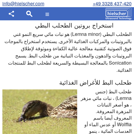
info@hielscher.com
+49 3328 437-420
استخراج بروتين الطحلب البطي
الطحلب البطي (Lemna minor) هو نبات مائي سريع النمو غني
بالبروتينات والمركبات الغذائية الأخرى. يستخدم استخراج بالموجات
فوق الصوتية كتقنية معالجة عالية الكفاءة وموثوقة لإطلاق
البروتينات والدهون والمغذيات النباتية من طحلب البط. يسمح
Sonication بالمعالجة البسيطة والسريعة لطحلب البط للمنتجات
الغذائية.
طحلب البط للأغراض الغذائية
طحلب البط (جنس
Lemna) ، نبات مائي مزهر
، هو أصغر النباتات
المزهرة المعروفة.
المعروف أيضا باسم
Wolffia أو عدس الماء أو
العدسات المائية ، ينمو