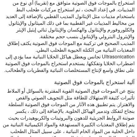
استخراج بالموجات فوق الصوتية متوافق مع (تقريبا) أي نوع من
المذيبات. في إعداد البحث ، تم استخراج مركبات طحلب البط
باستخدام مذيبات مثل الإيثانول المذيب القطبي بالإضافة إلى العديد
من مخاليط المذيبات غير القطبية بما في ذلك الميثانول والإيثانول
والكلوروفورم والإيثانول والهكسان والإيثانول ثنائي إيثيل الإيثر
والإيثرول البترولي والإيثانول بنسب حجم مختلفة.
المذيب الصحيح في تركيبة مع الموجات فوق الصوتية يكثف إطلاق
المغذيات النباتية من الكتلة الحيوية الطحلب البطي.
Ultrasonication تجانس ويعطل هياكل الخلايا النباتية مما يؤدي إلى
اضطراب الخلايا وتفككها. يستخدم استخراج بالموجات فوق الصوتية
على نطاق واسع لإنتاج المستخلصات النباتية والفطريات والطحالب.
آلية استخراج بالموجات فوق الصوتية
ينتج عن الموجات فوق الصوتية القوية المقترنة بالسوائل أو الملاط
تأثيرات كثيفة الاستهلاك للطاقة مثل التجويف الصوتي والقص
والاهتزاز. يتم تطبيق هذه الآثار من الموجات فوق الصوتية السلطة
بنجاح لتفكك وتدمير الهياكل الخلوية. بالإضافة إلى ذلك ، يكسر
صوتنة الروابط الجزيئية للدهون والبروتينات والكربوهيدرات بحيث
يتم إطلاق المغذيات الكبيرة المستهدفة والمواد الكيميائية النباتية من
داخل الخلية من المواد الخام النباتية ، على سبيل المثال الطحلب