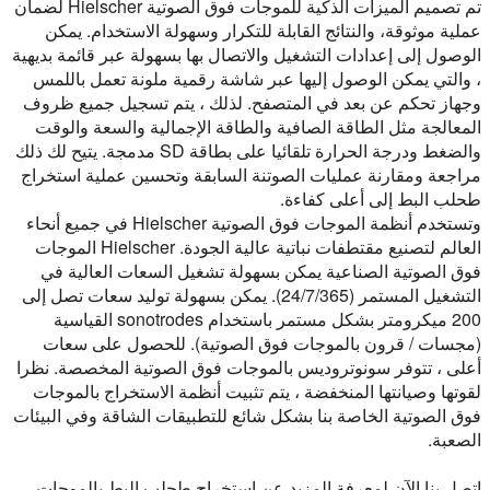
تم تصميم الميزات الذكية للموجات فوق الصوتية Hielscher لضمان
عملية موثوقة، والنتائج القابلة للتكرار وسهولة الاستخدام. يمكن
الوصول إلى إعدادات التشغيل والاتصال بها بسهولة عبر قائمة بديهية
، والتي يمكن الوصول إليها عبر شاشة رقمية ملونة تعمل باللمس
وجهاز تحكم عن بعد في المتصفح. لذلك ، يتم تسجيل جميع ظروف
المعالجة مثل الطاقة الصافية والطاقة الإجمالية والسعة والوقت
والضغط ودرجة الحرارة تلقائيا على بطاقة SD مدمجة. يتيح لك ذلك
مراجعة ومقارنة عمليات الصوتنة السابقة وتحسين عملية استخراج
طحلب البط إلى أعلى كفاءة.
وتستخدم أنظمة الموجات فوق الصوتية Hielscher في جميع أنحاء
العالم لتصنيع مقتطفات نباتية عالية الجودة. Hielscher الموجات
فوق الصوتية الصناعية يمكن بسهولة تشغيل السعات العالية في
التشغيل المستمر (24/7/365). يمكن بسهولة توليد سعات تصل إلى
200 ميكرومتر بشكل مستمر باستخدام sonotrodes القياسية
(مجسات / قرون بالموجات فوق الصوتية). للحصول على سعات
أعلى ، تتوفر سونوتروديس بالموجات فوق الصوتية المخصصة. نظرا
لقوتها وصيانتها المنخفضة ، يتم تثبيت أنظمة الاستخراج بالموجات
فوق الصوتية الخاصة بنا بشكل شائع للتطبيقات الشاقة وفي البيئات
الصعبة.
اتصل بنا الآن لمعرفة المزيد عن استخراج طحلب البط بالموجات