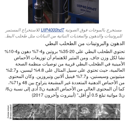
مستخرج بالموجات فوق الصوتية
UIP4000hdT
للاستخراج المستمر
للبروتينات والدهون والمغذيات النباتية من النباتات مثل طحلب البط.
الدهون والبروتينات من الطحلب البطي
تحتوي الطحلب البطي على 20-35% بروتين و4-7% دهون و4-10%
نشا لكل وزن جاف. ومن المثير للاهتمام أن توزيعات الأحماض
الأمينية في الطحلب البطي قريبة من توصيات منظمة الصحة
العالمية، حيث تحتوي على سبيل المثال على 4.8% ليسين، و2.7%
ميثيونين وسيستين، و7.7% فينيل ألانين وتيروزين. وكان المحتوى
من الأحماض الدهنية المتعددة غير المشبعة يتراوح بين 48 و71%،
كما أن المحتوى العالي من الأحماض الدهنية ن3 أدى إلى نسبة ن6/
ن3 مواتية تبلغ 0.5 أو أقل.” (أبينروث وآخرون 2017)