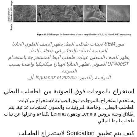
صور SEM لعينات طحلب البط: يظهر الصف العلوي الخلايا
السليمة لعينات التحكم في طحلب البط
يظهر الصف السفلي عينات طحلب البط المستخرجة باستخدام
UP400ST الصوتي. تظهر الخلايا انهيارا ميكانيكيا واضحا بسبب
الصوتنة.
الدراسة والصور: ©2023 Inguanez et. أل.
استخراج بالموجات فوق الصوتية من الطحلب البطي
يستخدم استخراج بالموجات فوق الصوتية لاستخراج مركبات
الطحلب البطي ، وخاصة البروتينات والدهون كمنتجات غذائية. يتم
إطلاق وجبة بروتين Lemna ودهون Lemna بكفاءة وعزلها عن نبات
طحلب البط المائي.
كيف يتم تطبيق Sonication لاستخراج الطحلب