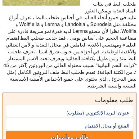
طحلب البط في بيئات
المياه العذبة ويمكن العثور
عليه في جميع أنحاء العالم. في أجناس طحلب البط ، تعرف أنواع
مختلفة مثل Spirodela و Landoltia و Lemna و Wolffiella و
Wolffia. نظرا لأن مصنع Lemna لديه قدرة نمو سريعة قادرة على
مضاعفة الحجم على أساس يومي ، فقد جذبت طحلب البط اهتمام
العلماء ومهندسي الأغذية العاملين في مجال التغذية والأمن الغذائي
والأغذية الوظيفية. في أجزاء من جنوب شرق آسيا ، تعرف طحلب
البط منذ زمن طويل بكثافته الغذائية ويعرف تحت الاسم المستعار
“كرات اللحم النباتية” بسبب محتواه العالي من البروتين (أكثر من 45
٪ من الكتلة الجافة). تقدم طحلب البط ملف البروتين الكامل (مثل
بيض الدجاج) ، الذي يحتوي على جميع الأحماض الأمينية الأساسية
التسعة والستة الشرطية.
طلب معلومات
عنوان البريد الإلكتروني (مطلوب)
المنتج أو مجال الاهتمام
طلب معلومات