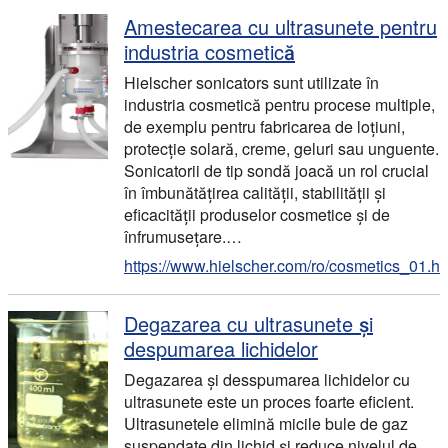
Amestecarea cu ultrasunete pentru
industria cosmetică
Hielscher sonicators sunt utilizate în
industria cosmetică pentru procese multiple,
de exemplu pentru fabricarea de loțiuni,
protecție solară, creme, geluri sau unguente.
Sonicatorii de tip sondă joacă un rol crucial
în îmbunătățirea calității, stabilității și
eficacității produselor cosmetice și de
înfrumusețare.…
https://www.hielscher.com/ro/cosmetics_01.h
Degazarea cu ultrasunete și
despumarea lichidelor
Degazarea și desspumarea lichidelor cu
ultrasunete este un proces foarte eficient.
Ultrasunetele elimină micile bule de gaz
suspendate din lichid și reduce nivelul de