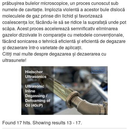
prăbușirea bulelor microscopice, un proces cunoscut sub
numele de cavitație. Implozia violentă a acestor bule dislocă
moleculele de gaz prinse din lichid și favorizează
coalescența lor, făcându-le să se ridice la suprafață unde pot
scăpa. Acest proces accelerează semnificativ eliminarea
gazelor dizolvate în comparație cu metodele convenționale,
făcând sonicarea o tehnică eficientă și eficientă de degazare
și dezaerare într-o varietate de aplicații.
Citiți mai multe despre degazarea și dezaerarea cu
ultrasunete!
Found 17 hits. Showing results 13 - 17.