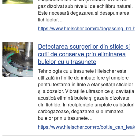
gaz dizolvat sub nivelul de echilibru natural.
Este necesară degazarea și desspumarea
lichidelor…
https://www.hielscher.com/ro/degassing_01.h
Detectarea scurgerilor din sticle și
cutii de conserve prin eliminarea
bulelor cu ultrasunete
Tehnologia cu ultrasunete Hielscher este
utilizată în liniile de îmbuteliere și umplere
pentru testarea în linie a etanșeității sticlelor
și a dozelor. Vibrațiile ultrasonice și cavitația
acustică elimină bulele și gazele dizolvate
din lichide. În recipientele umplute cu băuturi
carbogazoase, degazarea și eliminarea
bulelor prin ultrasunete…
https://www.hielscher.com/ro/bottle_can_leak