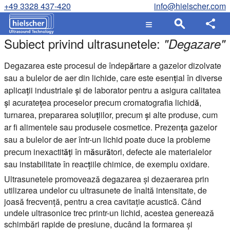
+49 3328 437-420
info@hielscher.com
Subiect privind ultrasunetele:
"
Degazare
"
Degazarea este procesul de îndepărtare a gazelor dizolvate
sau a bulelor de aer din lichide, care este esențial în diverse
aplicații industriale și de laborator pentru a asigura calitatea
și acuratețea proceselor precum cromatografia lichidă,
turnarea, prepararea soluțiilor, precum și alte produse, cum
ar fi alimentele sau produsele cosmetice. Prezența gazelor
sau a bulelor de aer într-un lichid poate duce la probleme
precum inexactități în măsurători, defecte ale materialelor
sau instabilitate în reacțiile chimice, de exemplu oxidare.
Ultrasunetele promovează degazarea și dezaerarea prin
utilizarea undelor cu ultrasunete de înaltă intensitate, de
joasă frecvență, pentru a crea cavitație acustică. Când
undele ultrasonice trec printr-un lichid, acestea generează
schimbări rapide de presiune, ducând la formarea și