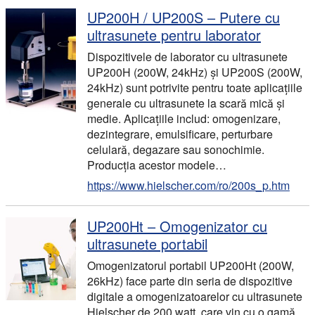
UP200H / UP200S – Putere cu
ultrasunete pentru laborator
Dispozitivele de laborator cu ultrasunete
UP200H (200W, 24kHz) și UP200S (200W,
24kHz) sunt potrivite pentru toate aplicațiile
generale cu ultrasunete la scară mică și
medie. Aplicațiile includ: omogenizare,
dezintegrare, emulsificare, perturbare
celulară, degazare sau sonochimie.
Producția acestor modele…
https://www.hielscher.com/ro/200s_p.htm
UP200Ht – Omogenizator cu
ultrasunete portabil
Omogenizatorul portabil UP200Ht (200W,
26kHz) face parte din seria de dispozitive
digitale a omogenizatoarelor cu ultrasunete
Hielscher de 200 watt, care vin cu o gamă